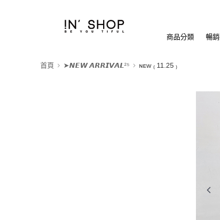
商品分類
暢銷排
首頁
➤𝙉𝙀𝙒 𝘼𝙍𝙍𝙄𝙑𝘼𝙇²⁵
ɴᴇᴡ ₍ 11.25 ₎