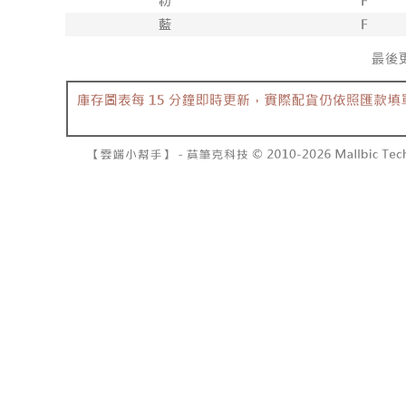
7-11取貨
１．透過由
交易，需
每筆NT$6
求債權轉
２．關於
付款後7-1
https://aft
每筆NT$6
３．未成
「AFTE
宅配
任。
４．使用「
每筆NT$1
即時審查
結果請求
國家/地區
５．嚴禁
形，恩沛
動。