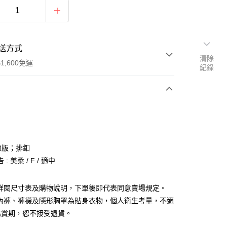
送方式
清除
1,600免運
紀錄
次付款
付款
短版；排釦
: 美柔 / F / 適中
請詳閱尺寸表及購物說明，下單後即代表同意賣場規定。
、內褲、褲襪及隱形胸罩為貼身衣物，個人衛生考量，不適
y
鑑賞期，恕不接受退貨。
分期