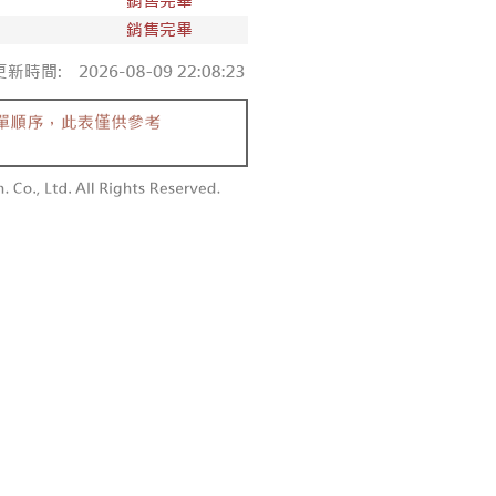
付款
恩沛科技股份有限公司提供之「AFTEE先享後付」服務完成之
依本服務之必要範圍內提供個人資料，並將交易相關給付款項請
0，滿NT$1,800(含以上)免運費
讓予恩沛科技股份有限公司。
個人資料處理事宜，請瀏覽以下網址：
1取貨
ee.tw/terms/#terms3
0，滿NT$1,600(含以上)免運費
年的使用者請事先徵得法定代理人或監護人之同意方可使用
E先享後付」，若未經同意申辦者引起之損失，本公司不負相關責
AFTEE先享後付」時，將依據個別帳號之用戶狀況，依本公司
00，滿NT$2,500(含以上)免運費
核予不同之上限額度；若仍有額度不足之情形，本公司將視審查
用戶進行身份認證。
配送
查看運費
一人註冊多個帳號或使用他人資訊註冊。若發現惡意使用之情
科技股份有限公司將有權停止該用戶之使用額度並採取法律行