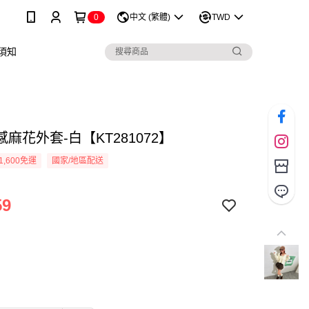
0
中文 (繁體)
TWD
須知
麻花外套-白【KT281072】
1,600免運
國家/地區配送
59