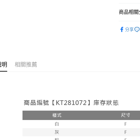
相關說明
【大哥付
商品相關分
AFTEE先
1.本服務
2.付款方
相關說明
➤𝙉𝙀𝙒 𝘼𝙍
流程，驗
【關於「A
分享
ATM付款
完成交易
AFTEE
人氣商品
3.實際核
便利好安
4.訂單成
１．簡單
【上衣】
消。如遇
２．便利
運送方式
無法說明
【外著】
３．安心
【繳款方
全家取貨
說明
相關推薦
1.分期款
【「AFT
醒簡訊。
每筆NT$6
１．於結帳
2.透過簡
付」結帳
帳／街口支
付款後全
２．訂單
３．收到繳
每筆NT$6
【注意事
／ATM／
1.本服務
※ 請注意
已關閉，
用戶於交
絡購買商品
款買賣價
先享後付
每筆NT$10
2.基於同
※ 交易是
資料（包
是否繳費成
已關閉，請
用，由本
付客戶支
每筆NT$10
3.完整用
【注意事