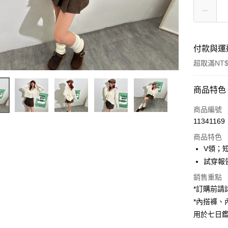
付款與運
超取滿NT$
付款方式
商品特色
信用卡一
商品編號
11341169
超商取貨
商品特色
LINE Pay
V領；
試穿報告 
Apple Pay
銷售重點
街口支付
*訂購前
*內搭褲
Google Pa
用於七日
大哥付你