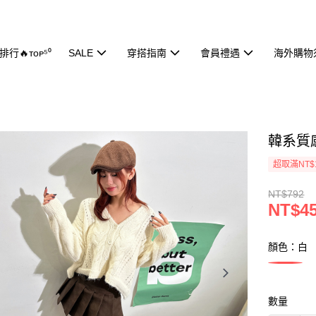
行🔥ᴛᴏᴘ⁵⁰
SALE
穿搭指南
會員禮遇
海外購物
韓系質感
超取滿NT$
NT$792
NT$4
顏色：白
數量