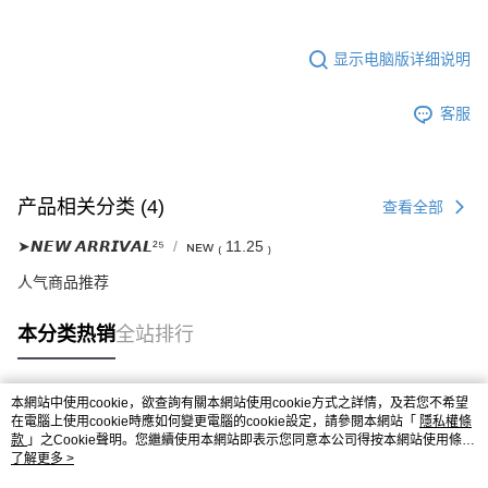
显示电脑版详细说明
客服
产品相关分类 (4)
查看全部
➤𝙉𝙀𝙒 𝘼𝙍𝙍𝙄𝙑𝘼𝙇²⁵
ɴᴇᴡ ₍ 11.25 ₎
人气商品推荐
本分类热销
全站排行
本網站中使用cookie，欲查詢有關本網站使用cookie方式之詳情，及若您不希望
热门标签
在電腦上使用cookie時應如何變更電腦的cookie設定，請參閱本網站「
隱私權條
款
」之Cookie聲明。您繼續使用本網站即表示您同意本公司得按本網站使用條款
之Cookie聲明使用cookie。
了解更多 >