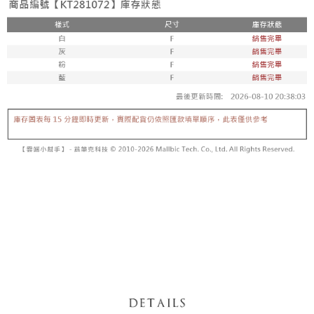
5. 收到商品當下無需繳費，確認無誤後，請再利用繳費通知簡訊或AFTEE
1. 分期款项不并入电信账单，“大哥付你分期”于每月结算日后寄送缴费提醒
APP於四大便利商店‧ATM/網銀等方式進行付款。
短信。
付款後全家取貨
2. 通过短信链接打开账单后，可选择 “超商条码／台湾大直营门市／银行转
請留意繳費期限為 14 天。唯有下載 AFTEE App 成為 AFTEE 會員者方能享
每笔NT$60，满NT$1,600(含以上)免运费
账／街口支付／iPASS MONEY”等通路缴费。
有最長 45 天內付款之服務。
已關閉，請勿下單
【注意事项】
繳費期限，為商家向您請款的時間，再加上使用AFTEE可延長的天數所計算
1. 本服务系由 “台湾大哥大股份有限公司”所提供，让用户于交易时，得通过
每笔NT$10,000
出。使用AFTEE下訂可以延長您收到商品前的繳費天數，但無法保證一定能
本服务购买商品或服务，并由商店将买卖／分期付款买卖价金债权让与本公
夠在期限內收到商品(例如:預購商品或預計到貨時間較長者)。因此無論收到
司后，依约使用本公司账单缴交账款。
已關閉，請勿下單(付取)
商品與否，仍需要請您在AFTEE規定的時間內完成繳費。
2. 基于同意付款使用 “大哥付你分期”之契约关系目的，商店将以您的个人资
每笔NT$10,000
料（包含姓名、电话或地址）提供予台湾大哥大进项收集、处理及利用，由
二、付款限制
台湾大哥大与本人进行分期账单所需资料之确认、核对及更正。
1. 初次使用 AFTEE 時，將依認證結果及本公司審查結果，核予每個人不同
7-11取貨付款
3. 完整用户服务条款，请详阅以下链接：
https://oppay.tw/userRule
之上限額度
2. 結帳金額須大於NT$30
每笔NT$60，满NT$1,800(含以上)免运费
3. 目前僅支援台灣會員
付款後7-11取貨
三、聲明條款
每笔NT$60，满NT$1,600(含以上)免运费
「AFTEE先享後付」(下稱本服務)乃由恩沛科技股份有限公司(下稱 AFTEE )
所提供，並由 AFTEE 向您收取款項。因使用本服務所須提供之個人資料(包
宅配
含但不限於訂購人姓名、電話，收件人姓名、電話、收件地址)，將交付予
AFTEE 於本服務必要服務範圍內運用。關於 AFTEE 對於個人資料之蒐集、
每笔NT$100，满NT$2,500(含以上)免运费
處理、利用，詳參 AFTEE 官網之『個人資料蒐集、處理及利用告知聲明』
（
https://aftee.tw/privacypolicy/
）。
國家/地區配送
查看运费