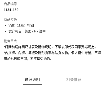
商品编号
超商取货付款
11341169
LINE Pay
商品特色
Apple Pay
V領；短版；排釦
試穿報告 : 美柔 / F / 適中
街口支付
销售重点
Google Pay
*訂購前請詳閱尺寸表及購物說明，下單後即代表同意賣場規定。
大哥付你分期
*內搭褲、內褲、褲襪及隱形胸罩為貼身衣物，個人衛生考量，不適
相关说明
用於七日鑑賞期，恕不接受退貨。
【大哥付你分期使用说明】
AFTEE先享后付
1. 本服务由台湾大哥大提供，电信用户可立即使用无须另外申请。（限个人
月租型门号，不开放公司户及预付卡使用）
相关说明
2. 付款方式选择 “大哥付你分期”，订单成立后会自动跳转到大哥付的交易流
一、關於 AFTEE先享後付
程，验证手机门号后，选择欲分期的期数、缴款截止日，确认付款后即完成
详细说明
相关推荐
ATM付款
1. 於付款方式選擇AFTEE先享後付，將跳出AFTEE先享後付手機驗證視
交易。
窗。
3. 实际核准额度、可分期数及费用金额请依后续交易确认页面所载为准。
2. 進行簡訊驗證之後，即可完成結帳手續。
运送方式
4. 订单成立30分钟内，如未前往确认交易或遇审核未通过，订单将自动取
3. 訂單確認後不需事先繳費，商品會配送至您的指定地址。
消。如遇 “转专审核”未通过状况，表示未达系统评分，恕无法说明评估内
4. 下訂完成後，您的手機會收到一封繳費通知簡訊，APP會員則會收到
全家取貨付款
容。
AFTEE APP推播通知。
【缴款方式说明】
每笔NT$60，满NT$1,800(含以上)免运费