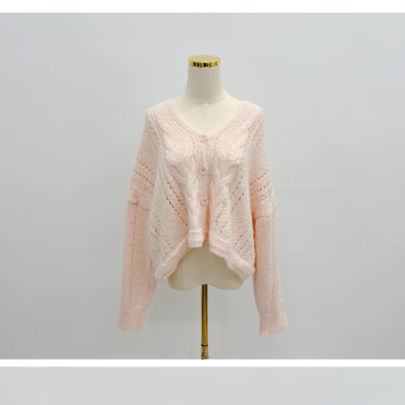
若款項超過繳費期限，將根據當次的金額加收年利率 16% 的逾期滯納金。
未成年的使用者，請事先徵得法定代理人或監護人之同意方可使用
AFTEE。
若您對於個人資料之處理、利用有任何疑問，或欲行使相關法律權利，請聯
繫恩沛科技股份有限公司。若您不同意我們將上開所示之個人資料，連同必
要之購買訂單資訊提供予 AFTEE ，或讓 AFTEE 蒐集處理利用您的個人資
料，請勿選用本服務。