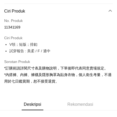
Kaedah Pembayaran
Ciri Produk
Kad Kredit (Bayaran Penuh)
No. Produk
Pengambilan di Kedai Serbaneka
11341169
LINE Pay
Ciri Produk
Apple Pay
V領；短版；排釦
試穿報告 : 美柔 / F / 適中
JKOPAY
Google Pay
Sorotan Produk
*訂購前請詳閱尺寸表及購物說明，下單後即代表同意賣場規定。
OP Pay Later
*內搭褲、內褲、褲襪及隱形胸罩為貼身衣物，個人衛生考量，不適
Deskripsi
用於七日鑑賞期，恕不接受退貨。
[Terma Penggunaan untuk OP Pay Later]
AFTEE
Perkhidmatan ini disediakan oleh Taiwan Mobile dan tersedia untuk
Deskripsi
pengguna Taiwan Mobile tanpa memerlukan permohonan tambahan.
Pertama, Mengenai Perkhidmatan AFTEE Beli Sekarang Bayar Kemudian
Pemindahan ATM
Deskripsi
Rekomendasi
1. Dengan memilih AFTEE sebagai kaedah pembayaran, mesej
Jika anda memilih OP Pay Later sebagai kaedah pembayaran, sistem
pengesahan AFTEE akan muncul.
akan mengarahkan anda secara automatik ke proses transaksi OP Pay
2. Anda boleh meneruskan pembayaran selepas pengesahan SMS.
Pilihan Penghantaran
Later selepas pesanan dibuat. Anda perlu mengesahkan nombor telefon