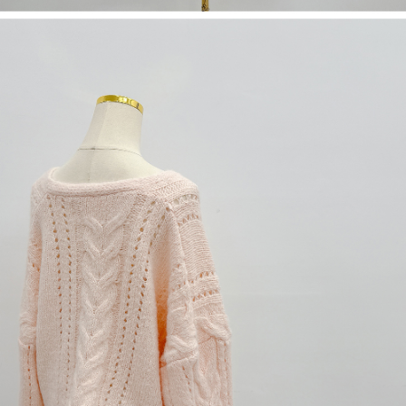
dan kad prabayar)
peribadi yang disenaraikan seperti di atas akan dikumpul dan digunakan
2. Pilihan kaedah pembayaran "Pembayaran Ansuran Gogo", selepas
oleh AFTEE, sila jangan gunakan perkhidmatan ini.
pesanan ditubuhkan, akan secara automatik dialihkan ke proses
transaksi Gogo, selepas pengesahan nombor telefon, pilih bilangan
ansuran yang diingini, tarikh akhir pembayaran, dan setelah
mengesahkan pembayaran, transaksi akan selesai.
3. Jumlah kelulusan sebenar, bilangan ansuran dan jumlah bayaran
adalah berdasarkan halaman pengesahan transaksi seterusnya.
4. Dalam masa 30 minit selepas pesanan ditubuhkan, jika tidak pergi
untuk mengesahkan transaksi atau jika tidak lulus semakan, pesanan
akan dibatalkan secara automatik. Jika terdapat situasi "pindah untuk
semakan khusus" yang tidak lulus, ini menunjukkan bahawa sistem
penilaian tidak mencukupi, tiada penjelasan mengenai kandungan
penilaian boleh diberikan.
【Penerangan Kaedah Pembayaran】
1. Pembayaran ansuran tidak digabungkan dalam bil telekomunikasi,
"Pembayaran Ansuran Gogo" akan menghantar SMS peringatan
pembayaran selepas tarikh penyelesaian bulanan.
2. Melalui pautan SMS untuk membuka bil, anda boleh memilih untuk
membayar melalui "Kod bar kedai serbaneka / Kedai rasmi Taiwan
Mobile / Pemindahan bank / Pembayaran J街口 / iPASS MONEY" dan
saluran lain.
【Nota Penting】