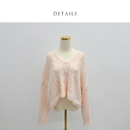
NT$60/pesanan | Penghantaran percuma untuk pesanan
1. Jumlah yang diperakui untuk pengguna kali pertama boleh sehingga
[Nota Penting]
NT$1,600 atau lebih
NT$10,000. Amaun diperakui sebenar yang diluluskan akan berdasarkan
keputusan pensijilan dan semakan oleh AFTEE.
Perkhidmatan ini disediakan oleh Taiwan Mobile Co., Ltd. (“Syarikat”),
宅配
2. Amaun perbelanjaan minimum mestilah lebih besar daripada NT$20.
yang membolehkan pelanggan membeli barangan atau perkhidmatan
3. Pada masa ini hanya tersedia untuk ahli Taiwan.
NT$100/pesanan | Penghantaran percuma untuk pesanan
melalui perkhidmatan ini pada masa transaksi. Hasil daripada pembelian
atau pembayaran ansuran akan dipindahkan oleh peniaga kepada
NT$2,500 atau lebih
Ketiga, Syarat Perkhidmatan
Syarikat, dan pelanggan hendaklah membuat pembayaran mengikut
Perkhidmatan AFTEE Beli Sekarang Bayar Kemudian disediakan oleh NP
perjanjian menggunakan sistem bil Syarikat.
國家/地區配送
Kadar Penghantaran
Taiwan, Inc. dan AFTEE akan membuat bil kepada pengguna. AFTEE
akan menggunakan data peribadi yang dikumpul (termasuk nama
Untuk memenuhi hubungan kontrak yang terjalin melalui persetujuan
pembeli, no. telefon, nama penerima, no. telefon, alamat penerima) untuk
penggunaan OP Pay Later, peniaga akan memberikan maklumat peribadi
penggunaan perkhidmatan. Sila rujuk kepada "Penyata Pengumpulan
anda (termasuk nama, nombor telefon, atau alamat) kepada Syarikat bagi
Data Peribadi, Pemprosesan, Penggunaan"
tujuan pengumpulan, pemprosesan dan penggunaan data yang
(https://aftee.tw/privacypolicy/
) untuk maklumat lanjut.
diperlukan untuk pengebilan ansuran, termasuk pengesahan,
pengesahan semula dan pembetulan.
Jumlah yang diperakui untuk pengguna kali pertama yang lulus
kelulusan boleh sehingga NT$10,000. Jika pengguna tidak membuat
Untuk terma perkhidmatan penuh, sila rujuk pautan berikut:
pembayaran dalam tempoh tersebut, yuran pembayaran lewat sebanyak
https://oppay.tw/userRule
" target="_blank" class="link revert-
20% setahun akan dikenakan. Pengguna bawah umur dikehendaki
style">https://oppay.tw/userRule
mendapatkan kebenaran daripada ibu bapa atau penjaga yang sah
untuk menggunakan AFTEE.
【Panduan Penggunaan Pembayaran Ansuran Gogo】
1. Perkhidmatan ini disediakan oleh Taiwan Mobile, pengguna telefon
Sila hubungi NP Taiwan Inc. di
cs_tw@netprotections.co.jp
jika anda
mudah alih boleh segera menggunakan tanpa perlu memohon lagi.
mempunyai sebarang kebimbangan mengenai pemprosesan dan
(Hanya untuk nombor langganan peribadi, tidak terbuka untuk syarikat
penggunaan pada data peribadi. Jika anda tidak bersetuju dengan data