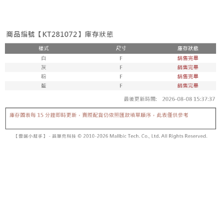
3. Tiada bayaran diperlukan apabila pesanan disahkan. Produk akan
mudah alih anda, memilih bilangan ansuran, dan menetapkan tarikh
dihantar ke alamat yang ditetapkan.
全家取貨付款
akhir pembayaran. Transaksi akan dianggap selesai setelah pembayaran
4. Setelah pesanan disahkan, anda akan menerima SMS pembayaran
disahkan.
NT$60/pesanan | Penghantaran percuma untuk pesanan
manakala ahli aplikasi akan menerima pemberitahuan tolak aplikasi
NT$1,800 atau lebih
AFTEE.
Had kredit yang diluluskan, tempoh ansuran yang tersedia, dan yuran
5. Tiada bayaran diperlukan apabila anda menerima produk. Sila buat
yang dikenakan adalah tertakluk kepada maklumat yang dinyatakan
pembayaran di empat kedai serbaneka utama, ATM atau perbankan
付款後全家取貨
pada halaman pengesahan transaksi seterusnya.
dalam talian dengan SMS pembayaran atau pemberitahuan tolak aplikasi
NT$60/pesanan | Penghantaran percuma untuk pesanan
AFTEE.
Jika transaksi tidak disahkan dalam masa 30 minit selepas pesanan
NT$1,600 atau lebih
dibuat, atau jika permohonan gagal dalam proses semakan, pesanan
Sila ambil perhatian bahawa tempoh pembayaran adalah 14 hari. Walau
akan dibatalkan secara automatik. Jika permohonan gagal pada
已關閉，請勿下單
bagaimanapun, bagi mereka yang telah memuat turun Aplikasi AFTEE
peringkat "semakan manual", ini bermakna kriteria pemarkahan sistem
dan mendaftar sebagai ahli AFTEE boleh menikmati tempoh pembayaran
NT$10,000/pesanan
tidak dipenuhi; butiran penilaian khusus tidak akan didedahkan.
sehingga 45 hari.
已關閉，請勿下單(付取)
[Arahan Pembayaran]
Tempoh pembayaran dikira dari masa kedai meminta pembayaran anda,
ditambah dengan bilangan hari yang boleh dilanjutkan oleh AFTEE. Anda
NT$10,000/pesanan
Pembayaran ansuran melalui OP Pay Later akan dibilkan secara
boleh melanjutkan tempoh pembayaran anda sebelum anda menerima
berasingan dan tidak termasuk dalam bil telekom anda. SMS peringatan
pesanan. Walau bagaimanapun, tiada jaminan bahawa anda boleh
7-11取貨付款
pembayaran akan dihantar selepas kitaran bil bulanan.
menerima pesanan anda semasa tempoh pembayaran (cth.: produk
NT$60/pesanan | Penghantaran percuma untuk pesanan
prapesanan atau produk yang mungkin mengambil masa yang lebih
Selepas mengakses bil melalui pautan dalam SMS, anda boleh
NT$1,800 atau lebih
lama untuk dihantar). Oleh itu, anda dikehendaki membuat pembayaran
menyelesaikan pembayaran anda melalui salah satu saluran berikut: kod
kepada AFTEE dalam tempoh sama ada anda menerima pesanan.
bar kedai serbaneka, kedai runcit Taiwan Mobile, pemindahan bank,
付款後7-11取貨
JKOPay, atau iPASS MONEY.
Kedua, Sekatan Pembayaran