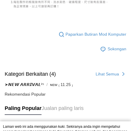
Paparkan Butiran Mod Komputer
Sokongan
Kategori Berkaitan (4)
Lihat Semua
➤𝙉𝙀𝙒 𝘼𝙍𝙍𝙄𝙑𝘼𝙇²⁵
ɴᴇᴡ ₍ 11.25 ₎
Rekomendasi Popular
Paling Popular
Jualan paling laris
Laman web ini ada menggunakan kuki. Sekiranya anda ingin mengetahui
Tag Popular