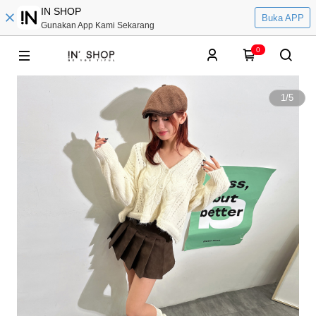
IN SHOP
Buka APP
Gunakan App Kami Sekarang
0
1
/
5