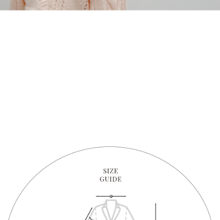
1. Perkhidmatan ini disediakan oleh "Taiwan Mobile Co., Ltd." untuk
membolehkan pengguna membeli produk atau perkhidmatan melalui
perkhidmatan ini semasa transaksi, dan kedai akan menyerahkan hak
tuntutan harga jual/beli ansuran kepada syarikat ini untuk membayar bil
menggunakan bil syarikat ini.
2. Berdasarkan tujuan kontrak persetujuan pembayaran menggunakan
"Pembayaran Ansuran Gogo", kedai akan memberikan maklumat peribadi
anda (termasuk nama, telefon atau alamat) kepada Taiwan Mobile untuk
pengumpulan, pemprosesan dan penggunaan, untuk pengesahan,
semakan dan pembetulan data yang diperlukan untuk bil ansuran oleh
Taiwan Mobile.
3. Sila baca syarat perkhidmatan pengguna secara lengkap melalui
pautan berikut: https://oppay.tw/userRule