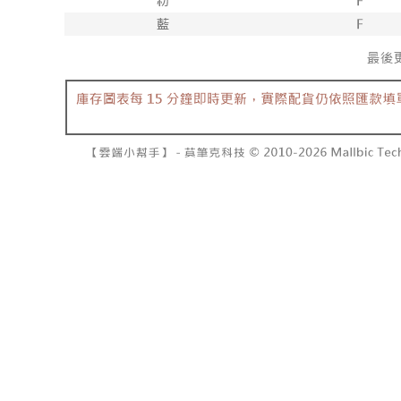
7-11取貨
よって提
スを購入
二、支払
配送毎にNT
渡した後
1.初回 
す。
き、限度
付款後7-1
2. 「OP
2.決済金額
配送毎にNT
人情報（
3.現在、
処理およ
宅配
報の確認
三、利用規
3. 完全
プロテクシ
配送毎にNT
ださい：
ht
します。
文者の氏
國家/地區
これに限ら
されます。
AFTEE
明』をご
AFTEE
なります。
延滞納金
後見人の同
個人情報
を行使し
cs_tw@netp
を、必要な