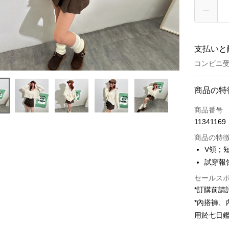
支払いと
コンビニ受
お支払い
商品の特
クレジット
商品番号
11341169
コンビニ
商品の特
LINE Pay
V領；
試穿報告 
Apple Pay
セールス
JKOPAY
*訂購前
Google Pa
*內搭褲
用於七日
OP Pay La