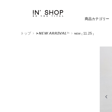
商品カテゴリー
トップ
➤𝙉𝙀𝙒 𝘼𝙍𝙍𝙄𝙑𝘼𝙇²⁵
ɴᴇᴡ ₍ 11.25 ₎