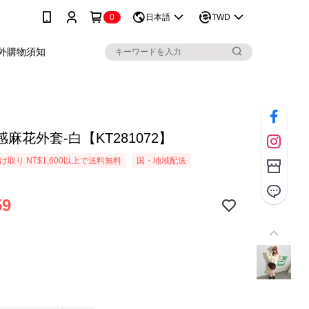
0
日本語
TWD
外購物須知
麻花外套-白【KT281072】
取り NT$1,600以上で送料無料
国・地域配送
59