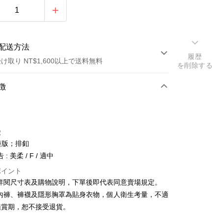
配送方法
履歴
け取り NT$1,600以上で送料無料
を削除する
方法
徴
カード1回払い
店頭代金引換
徴
短版；排釦
: 美柔 / F / 適中
ポイント
請詳閱尺寸表及購物說明，下單後即代表同意賣場規定。
y
、內褲、褲襪及隱形胸罩為貼身衣物，個人衛生考量，不適
鑑賞期，恕不接受退貨。
ter