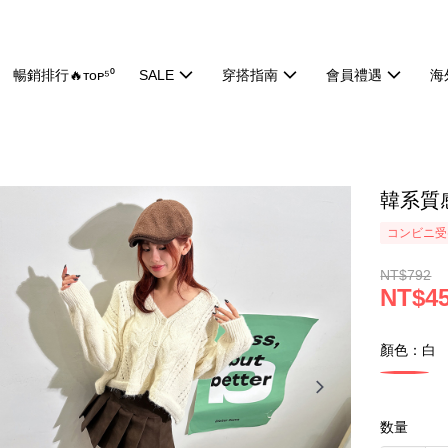
暢銷排行🔥ᴛᴏᴘ⁵⁰
SALE
穿搭指南
會員禮遇
海
韓系質感
コンビニ受け
NT$792
NT$4
顏色：白
数量