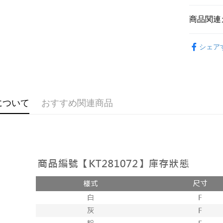
説明
【OP Pay
商品関連
AFTEE
1. 本サ
追加の申
説明
➤𝙉𝙀𝙒 𝘼𝙍
2. 支払い
一、 AF
シェア
ATM払い
動的に OP
1.お支払
おすすめ
払いの回
ドウが表
す。
2.SMS
【上衣】
3. 実際
3.注文す
配送方法
ジを基準
【外著】
す。
4. 注文
4.ご注文
全家取貨
について
おすすめ関連商品
合、注文
員の場合は
が発生し
配送毎にNT
5.商品受
評価内容
たはアプリ
付款後全
ングでお
配送毎にNT
【支払い
代金納付期
1. 分割払
プリをダウ
已關閉，
の締め日後
以内まで
2. SM
配送毎にNT
湾大直営店
お支払期限
で支払い
已關閉，請
もとに計算
期限を延
配送毎にNT
【注意事
（例：予
1. 本サ
の有無に関