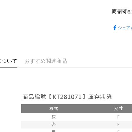
説明
【OP Pay
商品関連
AFTEE
1. 本サ
追加の申
説明
➤𝙉𝙀𝙒 𝘼𝙍
2. 支払い
一、 AF
シェア
ATM払い
動的に OP
1.お支払
おすすめ
払いの回
ドウが表
す。
2.SMS
【上衣】
3. 実際
3.注文す
配送方法
ジを基準
【外著】
す。
4. 注文
4.ご注文
全家取貨
について
おすすめ関連商品
合、注文
員の場合は
が発生し
配送毎にNT
5.商品受
評価内容
たはアプリ
付款後全
ングでお
配送毎にNT
【支払い
代金納付期
1. 分割払
プリをダウ
已關閉，
の締め日後
以内まで
2. SM
配送毎にNT
湾大直営店
お支払期限
で支払い
已關閉，請
もとに計算
期限を延
配送毎にNT
【注意事
（例：予
1. 本サ
の有無に関