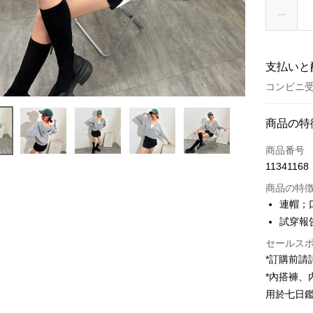
支払いと
コンビニ受
お支払い
商品の特
クレジット
商品番号
11341168
コンビニ
商品の特
LINE Pay
連帽；
試穿報告 
Apple Pay
セールス
JKOPAY
*訂購前
Google Pa
*內搭褲
用於七日
OP Pay La