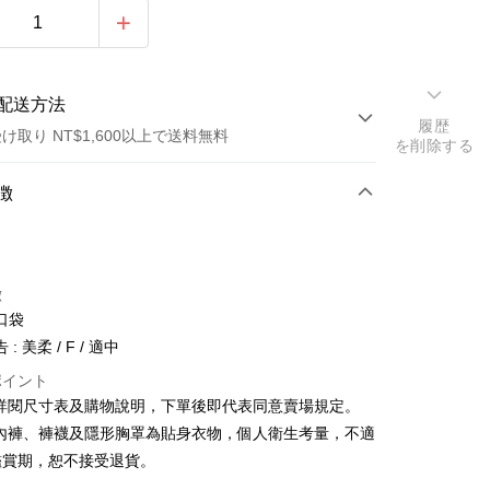
配送方法
履歴
け取り NT$1,600以上で送料無料
を削除する
方法
徴
カード1回払い
店頭代金引換
徴
口袋
: 美柔 / F / 適中
ポイント
請詳閱尺寸表及購物說明，下單後即代表同意賣場規定。
y
、內褲、褲襪及隱形胸罩為貼身衣物，個人衛生考量，不適
鑑賞期，恕不接受退貨。
ter