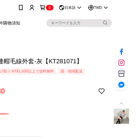
0
日本語
TWD
外購物須知
帽毛線外套-灰【KT281071】
取り NT$1,600以上で送料無料
国・地域配送
80