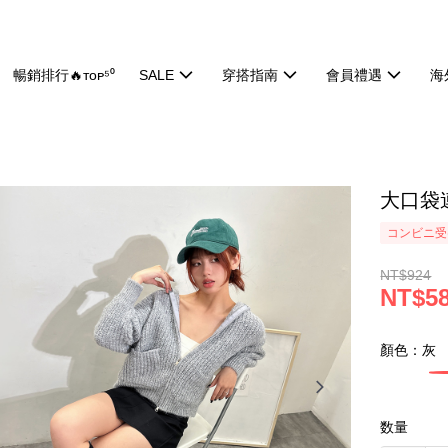
暢銷排行🔥ᴛᴏᴘ⁵⁰
SALE
穿搭指南
會員禮遇
海
大口袋連
コンビニ受け
NT$924
NT$5
顏色：灰
数量