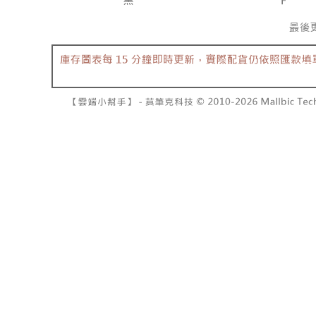
7-11取貨
よって提
スを購入
二、支払
配送毎にNT
渡した後
1.初回 
す。
き、限度
付款後7-1
2. 「OP
2.決済金額
配送毎にNT
人情報（
3.現在、
処理およ
宅配
報の確認
三、利用規
3. 完全
プロテクシ
配送毎にNT
ださい：
ht
します。
文者の氏
國家/地區
これに限ら
されます。
AFTEE
明』をご
AFTEE
なります。
延滞納金
後見人の同
個人情報
を行使し
cs_tw@netp
を、必要な