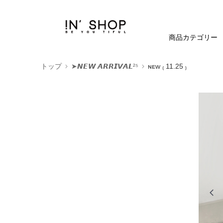
商品カテゴリー
トップ
➤𝙉𝙀𝙒 𝘼𝙍𝙍𝙄𝙑𝘼𝙇²⁵
ɴᴇᴡ ₍ 11.25 ₎