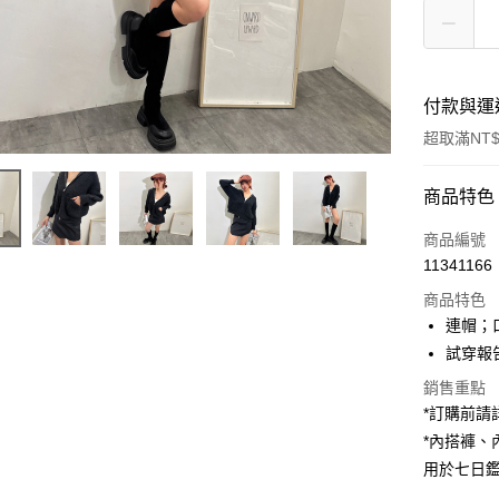
付款與運
超取滿NT$
付款方式
商品特色
信用卡一
商品編號
11341166
超商取貨
商品特色
LINE Pay
連帽；
試穿報告 
Apple Pay
銷售重點
街口支付
*訂購前
*內搭褲
Google Pa
用於七日
大哥付你