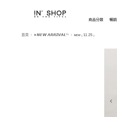
商品分類
暢銷排
首頁
➤𝙉𝙀𝙒 𝘼𝙍𝙍𝙄𝙑𝘼𝙇²⁵
ɴᴇᴡ ₍ 11.25 ₎