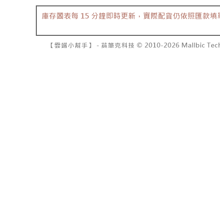
7-11取貨
１．透過由
交易，需
每筆NT$6
求債權轉
２．關於
付款後7-1
https://aft
每筆NT$6
３．未成
「AFTE
宅配
任。
４．使用「
每筆NT$1
即時審查
結果請求
國家/地區
５．嚴禁
形，恩沛
動。