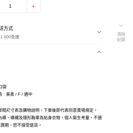
送方式
清除
1,600免運
紀錄
次付款
付款
口袋
: 美柔 / F / 適中
請詳閱尺寸表及購物說明，下單後即代表同意賣場規定。
、內褲、褲襪及隱形胸罩為貼身衣物，個人衛生考量，不適
y
鑑賞期，恕不接受退貨。
分期