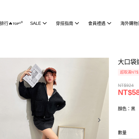
行🔥ᴛᴏᴘ⁵⁰
SALE
穿搭指南
會員禮遇
海外購物
大口袋連
超取滿NT$
NT$924
NT$5
顏色：黑
數量