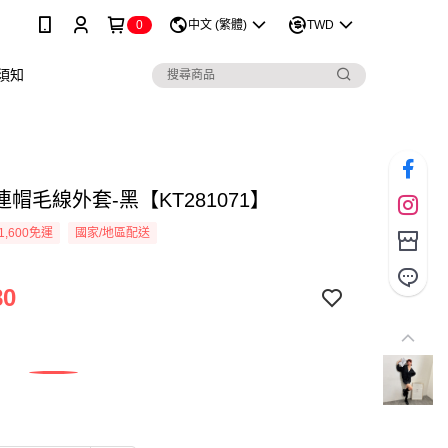
0
中文 (繁體)
TWD
須知
帽毛線外套-黑【KT281071】
1,600免運
國家/地區配送
80