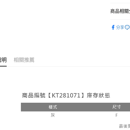
相關說明
【大哥付
商品相關分
AFTEE先
1.本服務
2.付款方
相關說明
➤𝙉𝙀𝙒 𝘼𝙍
流程，驗
【關於「A
分享
ATM付款
完成交易
AFTEE
人氣商品
3.實際核
便利好安
4.訂單成
１．簡單
【上衣】
消。如遇
２．便利
運送方式
無法說明
【外著】
３．安心
【繳款方
全家取貨
說明
相關推薦
1.分期款
【「AFT
醒簡訊。
每筆NT$6
１．於結帳
2.透過簡
付」結帳
帳／街口支
付款後全
２．訂單
３．收到繳
每筆NT$6
【注意事
／ATM／
1.本服務
※ 請注意
已關閉，
用戶於交
絡購買商品
款買賣價
先享後付
每筆NT$10
2.基於同
※ 交易是
資料（包
是否繳費成
已關閉，請
用，由本
付客戶支
每筆NT$10
3.完整用
【注意事