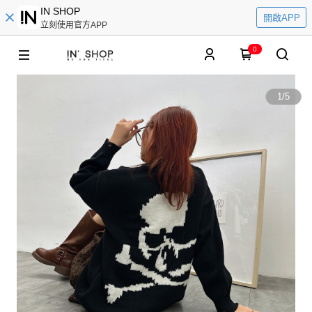
IN SHOP
開啟APP
立刻使用官方APP
0
1
/
5