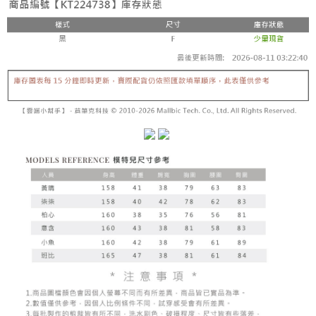
【「AFTEE先享後付」結帳流程】
醒簡訊。
１．於結帳方式選擇「AFTEE先享後付」後，將跳轉至「AFTEE先享後付」
2.透過簡訊連結打開帳單後，可選擇「超商條碼／台灣大直營門市／銀行轉
付款後全家取貨
結帳頁面，進行簡訊認證並確認金額後，即可完成結帳。
帳／街口支付／iPASS MONEY」等通路繳費。
２．訂單成立數日內，您將收到繳費通知簡訊。
每筆NT$60，滿NT$1,600(含以上)免運費
３．收到繳費通知簡訊後14天內，點擊此簡訊中的連結，可透過四大超商／
【注意事項】
ATM／網路銀行／等多元方式進行付款，方視為交易完成。
已關閉，請勿下單
1.本服務係由「台灣大哥大股份有限公司」（以下簡稱本公司）所提供，讓
※ 請注意：結帳手續完成當下不需立刻繳費，但若您需要取消訂單，請聯絡
用戶於交易時，得透過本服務購買商品或服務，並由商店將買賣／分期付款
每筆NT$10,000
購買商品的店家。未經商家同意取消之訂單仍視為有效，需透過AFTEE先享
買賣價金債權讓與本公司後，依約使用本公司帳單繳交帳款。
後付繳納相關費用。
2.基於同意付款使用「大哥付你分期」之契約關係目的，商店將以您的個人
已關閉，請勿下單(付取)
※ 交易是否成功請以「AFTEE先享後付 」之結帳頁面顯示為準，若有關於
資料（包含姓名、電話或地址）提供予台灣大哥大進項蒐集、處理及利用，
是否繳費成功／繳費後需取消欲退款等相關疑問，請聯繫「AFTEE先享後付
每筆NT$10,000
由本公司與您本人進行分期帳單所需資料之確認、核對及更正。
客戶支援中心」
https://netprotections.freshdesk.com/support/home
3.完整用戶服務條款，請詳閱以下連結：
https://oppay.tw/userRule
7-11取貨付款
【注意事項】
１．透過由恩沛科技股份有限公司提供之「AFTEE先享後付」服務完成之交
每筆NT$60，滿NT$1,800(含以上)免運費
易，需依本服務之必要範圍內提供個人資料，並將交易相關給付款項請求債
權轉讓予恩沛科技股份有限公司。
付款後7-11取貨
２．關於個人資料處理事宜，請瀏覽以下網址：
每筆NT$60，滿NT$1,600(含以上)免運費
https://aftee.tw/terms/#terms3
３．未成年的使用者請事先徵得法定代理人或監護人之同意方可使用
宅配
「AFTEE先享後付」，若未經同意申辦者引起之損失，本公司不負相關責
任。
每筆NT$100，滿NT$2,500(含以上)免運費
４．使用「AFTEE先享後付」時，將依據個別帳號之用戶狀況，依本公司即
時審查核予不同之上限額度；若仍有額度不足之情形，本公司將視審查結果
國家/地區配送
查看運費
請求用戶進行身份認證。