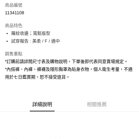
商品編號
超商取貨付款
11341108
LINE Pay
商品特色
Apple Pay
羅紋收邊；寬鬆版型
試穿報告 : 美柔 / F / 適中
街口支付
銷售重點
Google Pay
*訂購前請詳閱尺寸表及購物說明，下單後即代表同意賣場規定。
大哥付你分期
*內搭褲、內褲、褲襪及隱形胸罩為貼身衣物，個人衛生考量，不適
相關說明
用於七日鑑賞期，恕不接受退貨。
【大哥付你分期使用說明】
AFTEE先享後付
1.本服務由台灣大哥大提供，台灣大哥大用戶可立即使用無須另外申請。
2.付款方式選擇「大哥付你分期」，訂單成立後會自動跳轉到大哥付的交易
相關說明
流程，驗證手機門號後，選擇欲分期的期數、繳款截止日，確認付款後即完
【關於「AFTEE先享後付」】
成交易。
詳細說明
相關推薦
ATM付款
AFTEE先享後付是「在收到商品之後才付款」的支付方式。 讓您購物簡單
3.實際核准額度、可分期數及費用金額請依後續交易確認頁面所載為準。
便利好安心！
4.訂單成立30分鐘內，如未前往確認交易或遇審核未通過，訂單將自動取
１．簡單：不需註冊會員、不需綁卡、不需儲值。
運送方式
消。如遇「轉專審核」未通過狀況，表示未達大哥付你分期系統評分，恕無
２．便利：只要手機號碼，簡訊認證，即可結帳。
法說明評估內容。
３．安心：先確認商品／服務後，再付款。
全家取貨付款
【繳款方式說明】
1.分期款項不併入電信帳單，「大哥付你分期」於每月結算日後寄送繳費提
每筆NT$60，滿NT$1,800(含以上)免運費