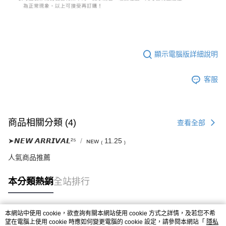
５．嚴禁一人註冊多個帳號或使用他人資訊註冊。若發現惡意使用之情形，
恩沛科技股份有限公司將有權停止該用戶之使用額度並採取法律行動。
顯示電腦版詳細說明
客服
商品相關分類 (4)
查看全部
➤𝙉𝙀𝙒 𝘼𝙍𝙍𝙄𝙑𝘼𝙇²⁵
ɴᴇᴡ ₍ 11.25 ₎
人氣商品推薦
本分類熱銷
全站排行
本網站中使用 cookie，欲查詢有關本網站使用 cookie 方式之詳情，及若您不希
熱門標籤
望在電腦上使用 cookie 時應如何變更電腦的 cookie 設定，請參閱本網站「
隱私