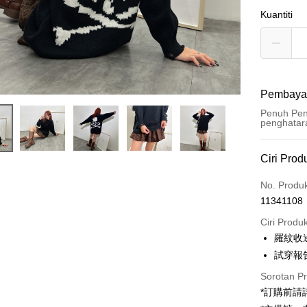
Kuantiti
Pembaya
Penuh Pen
penghatar
Kaedah 
Ciri Prod
Kad Kredi
No. Produ
11341108
Pengambil
Ciri Produ
LINE Pay
羅紋收
試穿報告 
Apple Pay
Sorotan P
JKOPAY
*訂購前