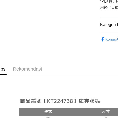
Google Pa
*內搭褲
用於七日
OP Pay La
Deskripsi
[Terma Pe
Kategori 
AFTEE
Perkhidmat
Deskripsi
➤𝙉𝙀𝙒 𝘼𝙍
pengguna 
Pertama, 
Kongsi
Pemindah
Kemudian
Rekomenda
Jika anda 
1. Dengan
akan menga
pengesaha
【上衣】
Later sele
2. Anda b
Pilihan 
mudah alih
3. Tiada b
【上衣】
akhir pemb
dihantar k
全家取貨
ipsi
Rekomendasi
pembayara
4. Setela
NT$60/pes
manakala a
Had kredit
AFTEE.
NT$1,800 
yang diken
5. Tiada b
pada hala
pembayara
付款後全
dalam tal
NT$60/pes
Jika trans
aplikasi A
dibuat, at
NT$1,600 
akan dibat
Sila ambil
peringkat 
bagaimanap
已關閉，
tidak dipe
dan mendaf