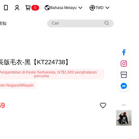
0
Bahasa Melayu
TWD
須知
版毛衣-黑【KT224738】
engambilan di Kedai Serbaneka, NT$1,600 penghataran
percuma
ran Negara/Wilayah
59