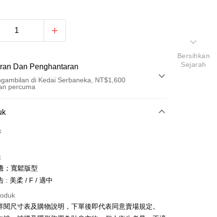
Bersihkan
Sejarah
ran Dan Penghantaran
gambilan di Kedai Serbaneka, NT$1,600
an percuma
Pembayaran
uk
t (Bayaran Penuh)
k
an di Kedai Serbaneka
k
邊；寬鬆版型
: 美柔 / F / 適中
roduk
請詳閱尺寸表及購物說明，下單後即代表同意賣場規定。