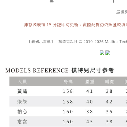
NT$10,00
pembayara
[Arahan P
已關閉，請
Tempoh pe
Pembayaran
ditambah d
NT$10,00
berasingan
Anda bole
pembayaran
menerima 
7-11取貨
boleh men
NT$60/pes
Selepas me
produk pr
menyelesai
lebih lama
NT$1,800 
kod bar ke
pembayara
JKOPay, a
pesanan.
付款後7-1
NT$60/pes
[Nota Pent
Kedua, Se
1. Jumlah 
NT$1,600 
Perkhidmata
NT$10,000.
yang memb
berdasarka
宅配
melalui pe
2. Amaun p
NT$100/pe
pembelian
3. Pada ma
kepada Sy
NT$2,500 
mengikut p
Ketiga, Sy
Perkhidma
國家/地區
Untuk meme
NP Taiwan
penggunaa
akan meng
peribadi a
pembeli, n
Syarikat 
untuk peng