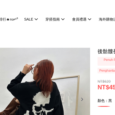
行🔥ᴛᴏᴘ⁵⁰
SALE
穿搭指南
會員禮遇
海外購物
後骷髏長
Penuh P
Penghanta
NT$620
NT$4
顏色：黑