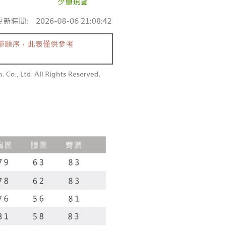
0/pesanan
n sehingga 45 hari.
embayaran]
勿下單(付取)
mbayaran dikira dari masa kedai meminta pembayaran anda,
 ansuran melalui OP Pay Later akan dibilkan secara
engan bilangan hari yang boleh dilanjutkan oleh AFTEE.
0/pesanan
 dan tidak termasuk dalam bil telekom anda. SMS peringatan
h melanjutkan tempoh pembayaran anda sebelum anda
 akan dihantar selepas kitaran bil bulanan.
pesanan. Walau bagaimanapun, tiada jaminan bahawa anda
付款
erima pesanan anda semasa tempoh pembayaran (cth.:
anan | Penghantaran percuma untuk pesanan
ngakses bil melalui pautan dalam SMS, anda boleh
apesanan atau produk yang mungkin mengambil masa yang
kan pembayaran anda melalui salah satu saluran berikut:
 untuk dihantar). Oleh itu, anda dikehendaki membuat
atau lebih
dai serbaneka, kedai runcit Taiwan Mobile, pemindahan bank,
n kepada AFTEE dalam tempoh sama ada anda menerima
tau iPASS MONEY.
1取貨
anan | Penghantaran percuma untuk pesanan
ing]
katan Pembayaran
yang diperakui untuk pengguna kali pertama boleh sehingga
atau lebih
n ini disediakan oleh Taiwan Mobile Co., Ltd. (“Syarikat”),
 Amaun diperakui sebenar yang diluluskan akan
olehkan pelanggan membeli barangan atau perkhidmatan
n keputusan pensijilan dan semakan oleh AFTEE.
rkhidmatan ini pada masa transaksi. Hasil daripada
erbelanjaan minimum mestilah lebih besar daripada NT$20.
sanan | Penghantaran percuma untuk pesanan
 atau pembayaran ansuran akan dipindahkan oleh peniaga
sa ini hanya tersedia untuk ahli Taiwan.
arikat, dan pelanggan hendaklah membuat pembayaran
atau lebih
erjanjian menggunakan sistem bil Syarikat.
arat Perkhidmatan
tan AFTEE Beli Sekarang Bayar Kemudian disediakan oleh
配送
Kadar Penghantaran
nuhi hubungan kontrak yang terjalin melalui persetujuan
, Inc. dan AFTEE akan membuat bil kepada pengguna. AFTEE
n OP Pay Later, peniaga akan memberikan maklumat
gunakan data peribadi yang dikumpul (termasuk nama
nda (termasuk nama, nombor telefon, atau alamat) kepada
o. telefon, nama penerima, no. telefon, alamat penerima)
bagi tujuan pengumpulan, pemprosesan dan penggunaan data
gunaan perkhidmatan. Sila rujuk kepada "Penyata