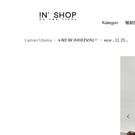
Kategori
暢銷排
Laman Utama
➤𝙉𝙀𝙒 𝘼𝙍𝙍𝙄𝙑𝘼𝙇²⁵
ɴᴇᴡ ₍ 11.25 ₎