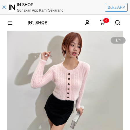
IN SHOP
Buka APP
Gunakan App Kami Sekarang
0
1
/
4