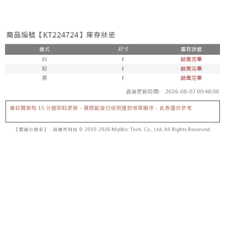
3. Tiada bayaran diperlukan apabila pesanan disahkan. Produk akan
mudah alih anda, memilih bilangan ansuran, dan menetapkan tarikh
dihantar ke alamat yang ditetapkan.
全家取貨付款
akhir pembayaran. Transaksi akan dianggap selesai setelah pembayaran
4. Setelah pesanan disahkan, anda akan menerima SMS pembayaran
disahkan.
NT$60/pesanan | Penghantaran percuma untuk pesanan
manakala ahli aplikasi akan menerima pemberitahuan tolak aplikasi
NT$1,800 atau lebih
AFTEE.
Had kredit yang diluluskan, tempoh ansuran yang tersedia, dan yuran
5. Tiada bayaran diperlukan apabila anda menerima produk. Sila buat
yang dikenakan adalah tertakluk kepada maklumat yang dinyatakan
pembayaran di empat kedai serbaneka utama, ATM atau perbankan
付款後全家取貨
pada halaman pengesahan transaksi seterusnya.
dalam talian dengan SMS pembayaran atau pemberitahuan tolak aplikasi
NT$60/pesanan | Penghantaran percuma untuk pesanan
AFTEE.
Jika transaksi tidak disahkan dalam masa 30 minit selepas pesanan
NT$1,600 atau lebih
dibuat, atau jika permohonan gagal dalam proses semakan, pesanan
Sila ambil perhatian bahawa tempoh pembayaran adalah 14 hari. Walau
akan dibatalkan secara automatik. Jika permohonan gagal pada
已關閉，請勿下單
bagaimanapun, bagi mereka yang telah memuat turun Aplikasi AFTEE
peringkat "semakan manual", ini bermakna kriteria pemarkahan sistem
dan mendaftar sebagai ahli AFTEE boleh menikmati tempoh pembayaran
NT$10,000/pesanan
tidak dipenuhi; butiran penilaian khusus tidak akan didedahkan.
sehingga 45 hari.
已關閉，請勿下單(付取)
[Arahan Pembayaran]
Tempoh pembayaran dikira dari masa kedai meminta pembayaran anda,
ditambah dengan bilangan hari yang boleh dilanjutkan oleh AFTEE. Anda
NT$10,000/pesanan
Pembayaran ansuran melalui OP Pay Later akan dibilkan secara
boleh melanjutkan tempoh pembayaran anda sebelum anda menerima
berasingan dan tidak termasuk dalam bil telekom anda. SMS peringatan
pesanan. Walau bagaimanapun, tiada jaminan bahawa anda boleh
7-11取貨付款
pembayaran akan dihantar selepas kitaran bil bulanan.
menerima pesanan anda semasa tempoh pembayaran (cth.: produk
NT$60/pesanan | Penghantaran percuma untuk pesanan
prapesanan atau produk yang mungkin mengambil masa yang lebih
Selepas mengakses bil melalui pautan dalam SMS, anda boleh
NT$1,800 atau lebih
lama untuk dihantar). Oleh itu, anda dikehendaki membuat pembayaran
menyelesaikan pembayaran anda melalui salah satu saluran berikut: kod
kepada AFTEE dalam tempoh sama ada anda menerima pesanan.
bar kedai serbaneka, kedai runcit Taiwan Mobile, pemindahan bank,
付款後7-11取貨
JKOPay, atau iPASS MONEY.
Kedua, Sekatan Pembayaran