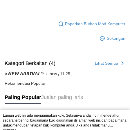
Paparkan Butiran Mod Komputer
Sokongan
Kategori Berkaitan (4)
Lihat Semua
➤𝙉𝙀𝙒 𝘼𝙍𝙍𝙄𝙑𝘼𝙇²⁵
ɴᴇᴡ ₍ 11.25 ₎
Rekomendasi Popular
Paling Popular
Jualan paling laris
Laman web ini ada menggunakan kuki. Sekiranya anda ingin mengetahui
Tag Popular
secara terperinci bagaimana kuki digunakan di laman web ini, dan bagaimana
untuk mengubah tetapan kuki komputer anda. Jika anda tidak mahu