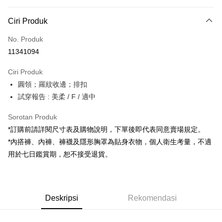
Kaedah Pembayaran
Ciri Produk
Kad Kredit (Bayaran Penuh)
No. Produk
Pengambilan di Kedai Serbaneka
11341094
LINE Pay
Ciri Produk
Apple Pay
圓領；羅紋收邊；排扣
試穿報告 : 美柔 / F / 適中
JKOPAY
Google Pay
Sorotan Produk
*訂購前請詳閱尺寸表及購物說明，下單後即代表同意賣場規定。
OP Pay Later
*內搭褲、內褲、褲襪及隱形胸罩為貼身衣物，個人衛生考量，不適
Deskripsi
用於七日鑑賞期，恕不接受退貨。
[Terma Penggunaan untuk OP Pay Later]
AFTEE
Perkhidmatan ini disediakan oleh Taiwan Mobile dan tersedia untuk
Deskripsi
pengguna Taiwan Mobile tanpa memerlukan permohonan tambahan.
Pertama, Mengenai Perkhidmatan AFTEE Beli Sekarang Bayar Kemudian
Pemindahan ATM
Deskripsi
Rekomendasi
1. Dengan memilih AFTEE sebagai kaedah pembayaran, mesej
Jika anda memilih OP Pay Later sebagai kaedah pembayaran, sistem
pengesahan AFTEE akan muncul.
akan mengarahkan anda secara automatik ke proses transaksi OP Pay
2. Anda boleh meneruskan pembayaran selepas pengesahan SMS.
Pilihan Penghantaran
Later selepas pesanan dibuat. Anda perlu mengesahkan nombor telefon