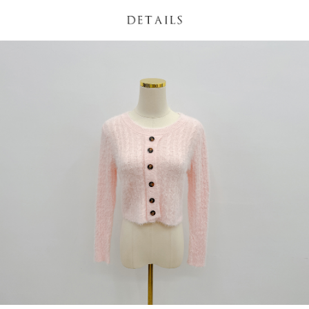
NT$60/pesanan | Penghantaran percuma untuk pesanan
1. Jumlah yang diperakui untuk pengguna kali pertama boleh sehingga
[Nota Penting]
NT$1,600 atau lebih
NT$10,000. Amaun diperakui sebenar yang diluluskan akan berdasarkan
keputusan pensijilan dan semakan oleh AFTEE.
Perkhidmatan ini disediakan oleh Taiwan Mobile Co., Ltd. (“Syarikat”),
宅配
2. Amaun perbelanjaan minimum mestilah lebih besar daripada NT$20.
yang membolehkan pelanggan membeli barangan atau perkhidmatan
3. Pada masa ini hanya tersedia untuk ahli Taiwan.
NT$100/pesanan | Penghantaran percuma untuk pesanan
melalui perkhidmatan ini pada masa transaksi. Hasil daripada pembelian
atau pembayaran ansuran akan dipindahkan oleh peniaga kepada
NT$2,500 atau lebih
Ketiga, Syarat Perkhidmatan
Syarikat, dan pelanggan hendaklah membuat pembayaran mengikut
Perkhidmatan AFTEE Beli Sekarang Bayar Kemudian disediakan oleh NP
perjanjian menggunakan sistem bil Syarikat.
國家/地區配送
Kadar Penghantaran
Taiwan, Inc. dan AFTEE akan membuat bil kepada pengguna. AFTEE
akan menggunakan data peribadi yang dikumpul (termasuk nama
Untuk memenuhi hubungan kontrak yang terjalin melalui persetujuan
pembeli, no. telefon, nama penerima, no. telefon, alamat penerima) untuk
penggunaan OP Pay Later, peniaga akan memberikan maklumat peribadi
penggunaan perkhidmatan. Sila rujuk kepada "Penyata Pengumpulan
anda (termasuk nama, nombor telefon, atau alamat) kepada Syarikat bagi
Data Peribadi, Pemprosesan, Penggunaan"
tujuan pengumpulan, pemprosesan dan penggunaan data yang
(https://aftee.tw/privacypolicy/
) untuk maklumat lanjut.
diperlukan untuk pengebilan ansuran, termasuk pengesahan,
pengesahan semula dan pembetulan.
Jumlah yang diperakui untuk pengguna kali pertama yang lulus
kelulusan boleh sehingga NT$10,000. Jika pengguna tidak membuat
Untuk terma perkhidmatan penuh, sila rujuk pautan berikut:
pembayaran dalam tempoh tersebut, yuran pembayaran lewat sebanyak
https://oppay.tw/userRule
" target="_blank" class="link revert-
20% setahun akan dikenakan. Pengguna bawah umur dikehendaki
style">https://oppay.tw/userRule
mendapatkan kebenaran daripada ibu bapa atau penjaga yang sah
untuk menggunakan AFTEE.
【Panduan Penggunaan Pembayaran Ansuran Gogo】
1. Perkhidmatan ini disediakan oleh Taiwan Mobile, pengguna telefon
Sila hubungi NP Taiwan Inc. di
cs_tw@netprotections.co.jp
jika anda
mudah alih boleh segera menggunakan tanpa perlu memohon lagi.
mempunyai sebarang kebimbangan mengenai pemprosesan dan
(Hanya untuk nombor langganan peribadi, tidak terbuka untuk syarikat
penggunaan pada data peribadi. Jika anda tidak bersetuju dengan data