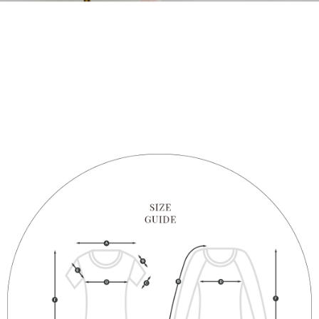
1. Perkhidmatan ini disediakan oleh "Taiwan Mobile Co., Ltd." untuk
membolehkan pengguna membeli produk atau perkhidmatan melalui
perkhidmatan ini semasa transaksi, dan kedai akan menyerahkan hak
tuntutan harga jual/beli ansuran kepada syarikat ini untuk membayar bil
menggunakan bil syarikat ini.
2. Berdasarkan tujuan kontrak persetujuan pembayaran menggunakan
"Pembayaran Ansuran Gogo", kedai akan memberikan maklumat peribadi
anda (termasuk nama, telefon atau alamat) kepada Taiwan Mobile untuk
pengumpulan, pemprosesan dan penggunaan, untuk pengesahan,
semakan dan pembetulan data yang diperlukan untuk bil ansuran oleh
Taiwan Mobile.
3. Sila baca syarat perkhidmatan pengguna secara lengkap melalui
pautan berikut: https://oppay.tw/userRule