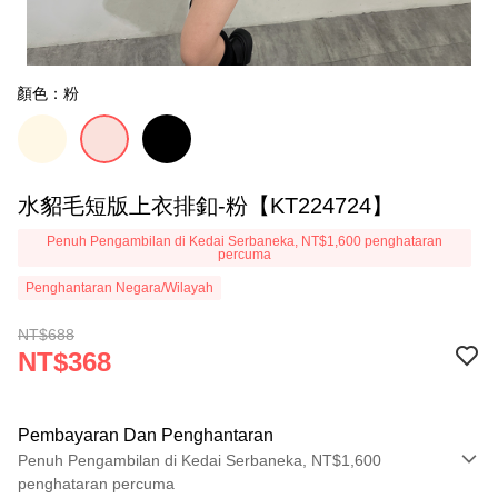
顏色：粉
水貂毛短版上衣排釦-粉【KT224724】
Penuh Pengambilan di Kedai Serbaneka, NT$1,600 penghataran
percuma
Penghantaran Negara/Wilayah
NT$688
NT$368
Pembayaran Dan Penghantaran
Penuh Pengambilan di Kedai Serbaneka, NT$1,600
penghataran percuma