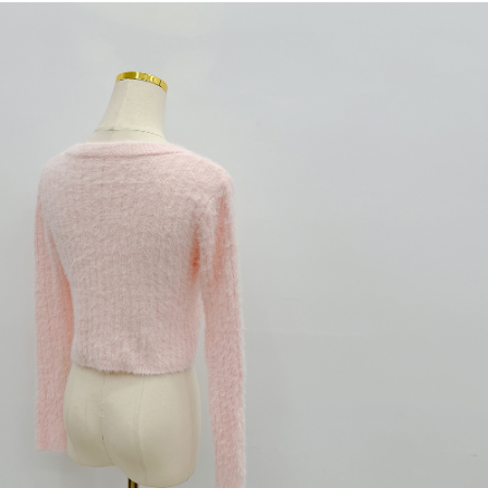
dan kad prabayar)
peribadi yang disenaraikan seperti di atas akan dikumpul dan digunakan
2. Pilihan kaedah pembayaran "Pembayaran Ansuran Gogo", selepas
oleh AFTEE, sila jangan gunakan perkhidmatan ini.
pesanan ditubuhkan, akan secara automatik dialihkan ke proses
transaksi Gogo, selepas pengesahan nombor telefon, pilih bilangan
ansuran yang diingini, tarikh akhir pembayaran, dan setelah
mengesahkan pembayaran, transaksi akan selesai.
3. Jumlah kelulusan sebenar, bilangan ansuran dan jumlah bayaran
adalah berdasarkan halaman pengesahan transaksi seterusnya.
4. Dalam masa 30 minit selepas pesanan ditubuhkan, jika tidak pergi
untuk mengesahkan transaksi atau jika tidak lulus semakan, pesanan
akan dibatalkan secara automatik. Jika terdapat situasi "pindah untuk
semakan khusus" yang tidak lulus, ini menunjukkan bahawa sistem
penilaian tidak mencukupi, tiada penjelasan mengenai kandungan
penilaian boleh diberikan.
【Penerangan Kaedah Pembayaran】
1. Pembayaran ansuran tidak digabungkan dalam bil telekomunikasi,
"Pembayaran Ansuran Gogo" akan menghantar SMS peringatan
pembayaran selepas tarikh penyelesaian bulanan.
2. Melalui pautan SMS untuk membuka bil, anda boleh memilih untuk
membayar melalui "Kod bar kedai serbaneka / Kedai rasmi Taiwan
Mobile / Pemindahan bank / Pembayaran J街口 / iPASS MONEY" dan
saluran lain.
【Nota Penting】