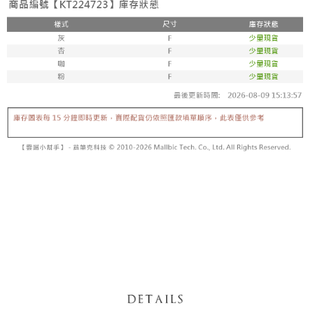
【「AFTEE先享後付」結帳流程】
醒簡訊。
１．於結帳方式選擇「AFTEE先享後付」後，將跳轉至「AFTEE先享後付」
2.透過簡訊連結打開帳單後，可選擇「超商條碼／台灣大直營門市／銀行轉
付款後全家取貨
結帳頁面，進行簡訊認證並確認金額後，即可完成結帳。
帳／街口支付／iPASS MONEY」等通路繳費。
２．訂單成立數日內，您將收到繳費通知簡訊。
每筆NT$60，滿NT$1,600(含以上)免運費
３．收到繳費通知簡訊後14天內，點擊此簡訊中的連結，可透過四大超商／
【注意事項】
ATM／網路銀行／等多元方式進行付款，方視為交易完成。
已關閉，請勿下單
1.本服務係由「台灣大哥大股份有限公司」（以下簡稱本公司）所提供，讓
※ 請注意：結帳手續完成當下不需立刻繳費，但若您需要取消訂單，請聯絡
用戶於交易時，得透過本服務購買商品或服務，並由商店將買賣／分期付款
每筆NT$10,000
購買商品的店家。未經商家同意取消之訂單仍視為有效，需透過AFTEE先享
買賣價金債權讓與本公司後，依約使用本公司帳單繳交帳款。
後付繳納相關費用。
2.基於同意付款使用「大哥付你分期」之契約關係目的，商店將以您的個人
已關閉，請勿下單(付取)
※ 交易是否成功請以「AFTEE先享後付 」之結帳頁面顯示為準，若有關於
資料（包含姓名、電話或地址）提供予台灣大哥大進項蒐集、處理及利用，
是否繳費成功／繳費後需取消欲退款等相關疑問，請聯繫「AFTEE先享後付
每筆NT$10,000
由本公司與您本人進行分期帳單所需資料之確認、核對及更正。
客戶支援中心」
https://netprotections.freshdesk.com/support/home
3.完整用戶服務條款，請詳閱以下連結：
https://oppay.tw/userRule
7-11取貨付款
【注意事項】
１．透過由恩沛科技股份有限公司提供之「AFTEE先享後付」服務完成之交
每筆NT$60，滿NT$1,800(含以上)免運費
易，需依本服務之必要範圍內提供個人資料，並將交易相關給付款項請求債
權轉讓予恩沛科技股份有限公司。
付款後7-11取貨
２．關於個人資料處理事宜，請瀏覽以下網址：
每筆NT$60，滿NT$1,600(含以上)免運費
https://aftee.tw/terms/#terms3
３．未成年的使用者請事先徵得法定代理人或監護人之同意方可使用
宅配
「AFTEE先享後付」，若未經同意申辦者引起之損失，本公司不負相關責
任。
每筆NT$100，滿NT$2,500(含以上)免運費
４．使用「AFTEE先享後付」時，將依據個別帳號之用戶狀況，依本公司即
時審查核予不同之上限額度；若仍有額度不足之情形，本公司將視審查結果
國家/地區配送
查看運費
請求用戶進行身份認證。