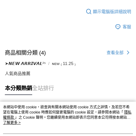
顯示電腦版詳細說明
客服
商品相關分類 (4)
查看全部
➤𝙉𝙀𝙒 𝘼𝙍𝙍𝙄𝙑𝘼𝙇²⁵
ɴᴇᴡ ₍ 11.25 ₎
人氣商品推薦
本分類熱銷
全站排行
本網站中使用 cookie，欲查詢有關本網站使用 cookie 方式之詳情，及若您不希
熱門標籤
望在電腦上使用 cookie 時應如何變更電腦的 cookie 設定，請參閱本網站「
隱私
權條款
」之 Cookie 聲明。您繼續使用本網站即表示您同意本公司得按本網站使
用條款之 Cookie 聲明使用 cookie。
了解更多 >