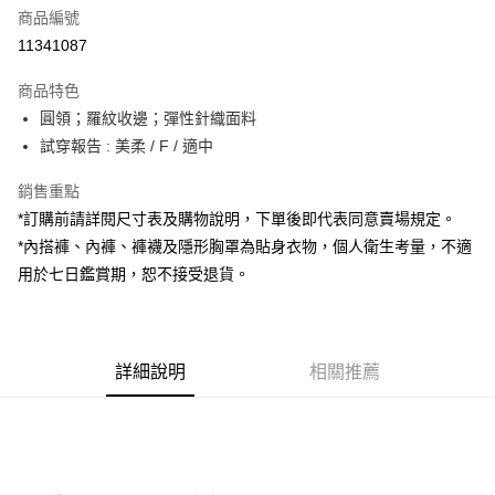
商品編號
超商取貨付款
11341087
LINE Pay
商品特色
Apple Pay
圓領；羅紋收邊；彈性針織面料
試穿報告 : 美柔 / F / 適中
街口支付
銷售重點
Google Pay
*訂購前請詳閱尺寸表及購物說明，下單後即代表同意賣場規定。
大哥付你分期
*內搭褲、內褲、褲襪及隱形胸罩為貼身衣物，個人衛生考量，不適
相關說明
用於七日鑑賞期，恕不接受退貨。
【大哥付你分期使用說明】
AFTEE先享後付
1.本服務由台灣大哥大提供，台灣大哥大用戶可立即使用無須另外申請。
2.付款方式選擇「大哥付你分期」，訂單成立後會自動跳轉到大哥付的交易
相關說明
流程，驗證手機門號後，選擇欲分期的期數、繳款截止日，確認付款後即完
【關於「AFTEE先享後付」】
成交易。
詳細說明
相關推薦
ATM付款
AFTEE先享後付是「在收到商品之後才付款」的支付方式。 讓您購物簡單
3.實際核准額度、可分期數及費用金額請依後續交易確認頁面所載為準。
便利好安心！
4.訂單成立30分鐘內，如未前往確認交易或遇審核未通過，訂單將自動取
１．簡單：不需註冊會員、不需綁卡、不需儲值。
運送方式
消。如遇「轉專審核」未通過狀況，表示未達大哥付你分期系統評分，恕無
２．便利：只要手機號碼，簡訊認證，即可結帳。
法說明評估內容。
３．安心：先確認商品／服務後，再付款。
全家取貨付款
【繳款方式說明】
1.分期款項不併入電信帳單，「大哥付你分期」於每月結算日後寄送繳費提
每筆NT$60，滿NT$1,800(含以上)免運費