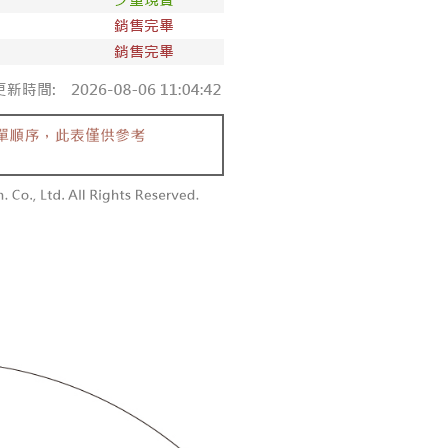
付款
恩沛科技股份有限公司提供之「AFTEE先享後付」服務完成之
依本服務之必要範圍內提供個人資料，並將交易相關給付款項請
0，滿NT$1,800(含以上)免運費
讓予恩沛科技股份有限公司。
個人資料處理事宜，請瀏覽以下網址：
1取貨
ee.tw/terms/#terms3
0，滿NT$1,600(含以上)免運費
年的使用者請事先徵得法定代理人或監護人之同意方可使用
E先享後付」，若未經同意申辦者引起之損失，本公司不負相關責
AFTEE先享後付」時，將依據個別帳號之用戶狀況，依本公司
00，滿NT$2,500(含以上)免運費
核予不同之上限額度；若仍有額度不足之情形，本公司將視審查
用戶進行身份認證。
配送
查看運費
一人註冊多個帳號或使用他人資訊註冊。若發現惡意使用之情
科技股份有限公司將有權停止該用戶之使用額度並採取法律行