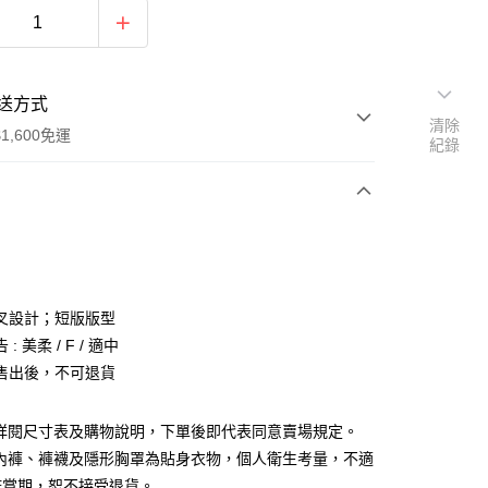
送方式
清除
1,600免運
紀錄
次付款
付款
叉設計；短版版型
: 美柔 / F / 適中
售出後，不可退貨
請詳閱尺寸表及購物說明，下單後即代表同意賣場規定。
y
、內褲、褲襪及隱形胸罩為貼身衣物，個人衛生考量，不適
分期
鑑賞期，恕不接受退貨。