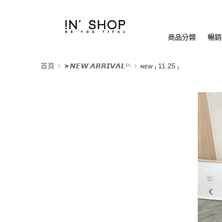
商品分類
暢銷排
首頁
➤𝙉𝙀𝙒 𝘼𝙍𝙍𝙄𝙑𝘼𝙇²⁵
ɴᴇᴡ ₍ 11.25 ₎