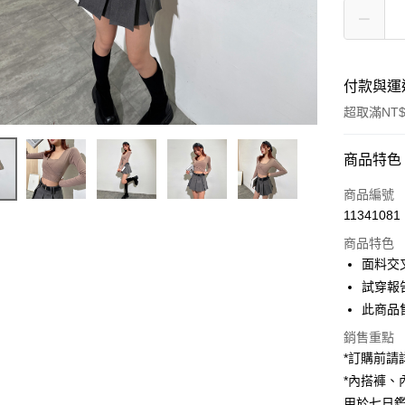
付款與運
超取滿NT$
付款方式
商品特色
信用卡一
商品編號
11341081
超商取貨
商品特色
LINE Pay
面料交
試穿報告 
Apple Pay
此商品
街口支付
銷售重點
*訂購前
Google Pa
*內搭褲
大哥付你
用於七日