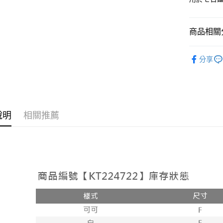
相關說明
【大哥付
AFTEE先
1.本服務
商品相關分
2.付款方
相關說明
流程，驗
【關於「A
ATM付款
➤𝙉𝙀𝙒 𝘼𝙍
完成交易
AFTEE
分享
3.實際核
便利好安
人氣商品
4.訂單成
１．簡單
消。如遇
２．便利
運送方式
【上衣】
無法說明
３．安心
【繳款方
【上衣】
全家取貨
1.分期款
【「AFT
醒簡訊。
說明
相關推薦
每筆NT$6
１．於結帳
2.透過簡
付」結帳
帳／街口支
付款後全
２．訂單
３．收到繳
每筆NT$6
【注意事
／ATM／
1.本服務
※ 請注意
已關閉，
用戶於交
絡購買商品
款買賣價
先享後付
每筆NT$10
2.基於同
※ 交易是
資料（包
是否繳費成
已關閉，請
用，由本
付客戶支
每筆NT$10
3.完整用
【注意事