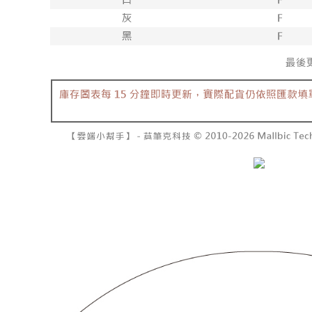
7-11取貨
１．透過由
交易，需
每筆NT$6
求債權轉
２．關於
付款後7-1
https://aft
每筆NT$6
３．未成
「AFTE
宅配
任。
４．使用「
每筆NT$1
即時審查
結果請求
國家/地區
５．嚴禁
形，恩沛
動。