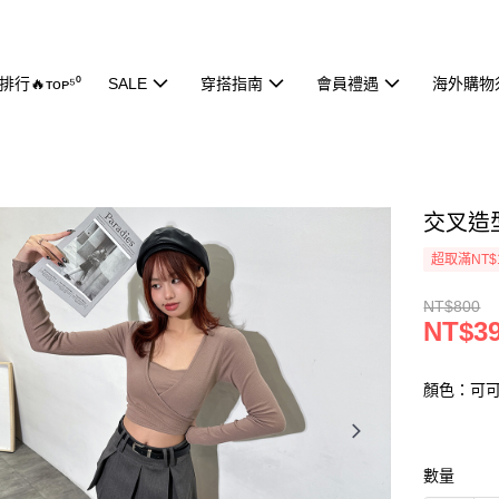
行🔥ᴛᴏᴘ⁵⁰
SALE
穿搭指南
會員禮遇
海外購物
交叉造型
超取滿NT$
NT$800
NT$3
顏色：可
數量