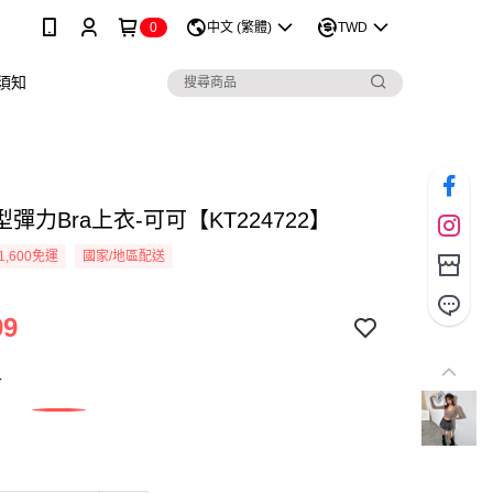
0
中文 (繁體)
TWD
須知
彈力Bra上衣-可可【KT224722】
1,600免運
國家/地區配送
99
可