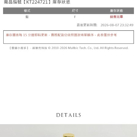
5. 收到商品當下無需繳費，確認無誤後，請再利用繳費通知簡訊或AFTEE
1. 分期款项不并入电信账单，“大哥付你分期”于每月结算日后寄送缴费提醒
APP於四大便利商店‧ATM/網銀等方式進行付款。
短信。
付款後全家取貨
2. 通过短信链接打开账单后，可选择 “超商条码／台湾大直营门市／银行转
請留意繳費期限為 14 天。唯有下載 AFTEE App 成為 AFTEE 會員者方能享
每笔NT$60，满NT$1,600(含以上)免运费
账／街口支付／iPASS MONEY”等通路缴费。
有最長 45 天內付款之服務。
已關閉，請勿下單
【注意事项】
繳費期限，為商家向您請款的時間，再加上使用AFTEE可延長的天數所計算
1. 本服务系由 “台湾大哥大股份有限公司”所提供，让用户于交易时，得通过
每笔NT$10,000
出。使用AFTEE下訂可以延長您收到商品前的繳費天數，但無法保證一定能
本服务购买商品或服务，并由商店将买卖／分期付款买卖价金债权让与本公
夠在期限內收到商品(例如:預購商品或預計到貨時間較長者)。因此無論收到
司后，依约使用本公司账单缴交账款。
已關閉，請勿下單(付取)
商品與否，仍需要請您在AFTEE規定的時間內完成繳費。
2. 基于同意付款使用 “大哥付你分期”之契约关系目的，商店将以您的个人资
每笔NT$10,000
料（包含姓名、电话或地址）提供予台湾大哥大进项收集、处理及利用，由
二、付款限制
台湾大哥大与本人进行分期账单所需资料之确认、核对及更正。
1. 初次使用 AFTEE 時，將依認證結果及本公司審查結果，核予每個人不同
7-11取貨付款
3. 完整用户服务条款，请详阅以下链接：
https://oppay.tw/userRule
之上限額度
2. 結帳金額須大於NT$30
每笔NT$60，满NT$1,800(含以上)免运费
3. 目前僅支援台灣會員
付款後7-11取貨
三、聲明條款
每笔NT$60，满NT$1,600(含以上)免运费
「AFTEE先享後付」(下稱本服務)乃由恩沛科技股份有限公司(下稱 AFTEE )
所提供，並由 AFTEE 向您收取款項。因使用本服務所須提供之個人資料(包
宅配
含但不限於訂購人姓名、電話，收件人姓名、電話、收件地址)，將交付予
AFTEE 於本服務必要服務範圍內運用。關於 AFTEE 對於個人資料之蒐集、
每笔NT$100，满NT$2,500(含以上)免运费
處理、利用，詳參 AFTEE 官網之『個人資料蒐集、處理及利用告知聲明』
（
https://aftee.tw/privacypolicy/
）。
國家/地區配送
查看运费