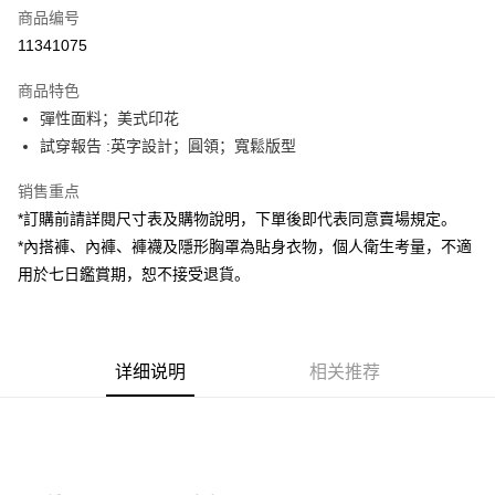
商品编号
超商取货付款
11341075
LINE Pay
商品特色
Apple Pay
彈性面料；美式印花
試穿報告 :英字設計；圓領；寬鬆版型
街口支付
销售重点
Google Pay
*訂購前請詳閱尺寸表及購物說明，下單後即代表同意賣場規定。
大哥付你分期
*內搭褲、內褲、褲襪及隱形胸罩為貼身衣物，個人衛生考量，不適
相关说明
用於七日鑑賞期，恕不接受退貨。
【大哥付你分期使用说明】
AFTEE先享后付
1. 本服务由台湾大哥大提供，电信用户可立即使用无须另外申请。（限个人
月租型门号，不开放公司户及预付卡使用）
相关说明
2. 付款方式选择 “大哥付你分期”，订单成立后会自动跳转到大哥付的交易流
一、關於 AFTEE先享後付
程，验证手机门号后，选择欲分期的期数、缴款截止日，确认付款后即完成
详细说明
相关推荐
ATM付款
1. 於付款方式選擇AFTEE先享後付，將跳出AFTEE先享後付手機驗證視
交易。
窗。
3. 实际核准额度、可分期数及费用金额请依后续交易确认页面所载为准。
2. 進行簡訊驗證之後，即可完成結帳手續。
运送方式
4. 订单成立30分钟内，如未前往确认交易或遇审核未通过，订单将自动取
3. 訂單確認後不需事先繳費，商品會配送至您的指定地址。
消。如遇 “转专审核”未通过状况，表示未达系统评分，恕无法说明评估内
4. 下訂完成後，您的手機會收到一封繳費通知簡訊，APP會員則會收到
全家取貨付款
容。
AFTEE APP推播通知。
【缴款方式说明】
每笔NT$60，满NT$1,800(含以上)免运费