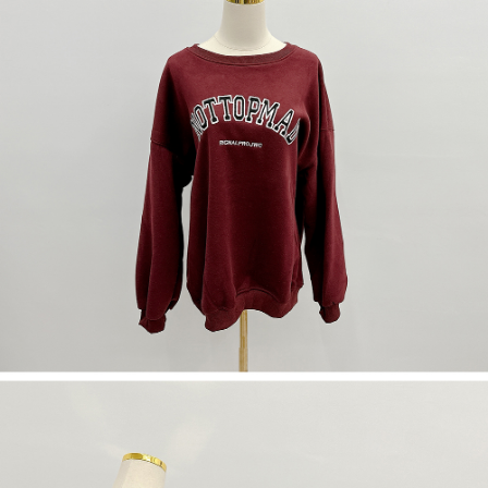
若款項超過繳費期限，將根據當次的金額加收年利率 16% 的逾期滯納金。
未成年的使用者，請事先徵得法定代理人或監護人之同意方可使用
AFTEE。
若您對於個人資料之處理、利用有任何疑問，或欲行使相關法律權利，請聯
繫恩沛科技股份有限公司。若您不同意我們將上開所示之個人資料，連同必
要之購買訂單資訊提供予 AFTEE ，或讓 AFTEE 蒐集處理利用您的個人資
料，請勿選用本服務。