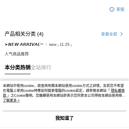
客服
产品相关分类 (4)
查看全部
➤𝙉𝙀𝙒 𝘼𝙍𝙍𝙄𝙑𝘼𝙇²⁵
ɴᴇᴡ ₍ 11.25 ₎
人气商品推荐
本分类热销
全站排行
本網站中使用cookie，欲查詢有關本網站使用cookie方式之詳情，及若您不希望
热门标签
在電腦上使用cookie時應如何變更電腦的cookie設定，請參閱本網站「
隱私權條
款
」之Cookie聲明。您繼續使用本網站即表示您同意本公司得按本網站使用條款
之Cookie聲明使用cookie。
了解更多 >
我知道了