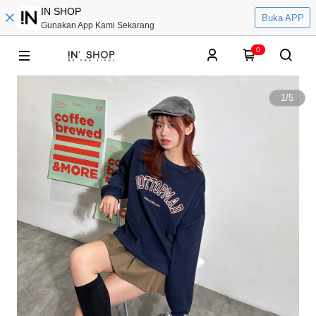
IN SHOP
Buka APP
Gunakan App Kami Sekarang
0
1
/
5