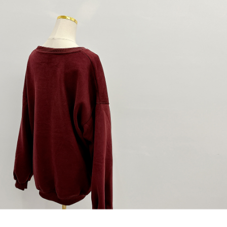
dan kad prabayar)
peribadi yang disenaraikan seperti di atas akan dikumpul dan digunakan
2. Pilihan kaedah pembayaran "Pembayaran Ansuran Gogo", selepas
oleh AFTEE, sila jangan gunakan perkhidmatan ini.
pesanan ditubuhkan, akan secara automatik dialihkan ke proses
transaksi Gogo, selepas pengesahan nombor telefon, pilih bilangan
ansuran yang diingini, tarikh akhir pembayaran, dan setelah
mengesahkan pembayaran, transaksi akan selesai.
3. Jumlah kelulusan sebenar, bilangan ansuran dan jumlah bayaran
adalah berdasarkan halaman pengesahan transaksi seterusnya.
4. Dalam masa 30 minit selepas pesanan ditubuhkan, jika tidak pergi
untuk mengesahkan transaksi atau jika tidak lulus semakan, pesanan
akan dibatalkan secara automatik. Jika terdapat situasi "pindah untuk
semakan khusus" yang tidak lulus, ini menunjukkan bahawa sistem
penilaian tidak mencukupi, tiada penjelasan mengenai kandungan
penilaian boleh diberikan.
【Penerangan Kaedah Pembayaran】
1. Pembayaran ansuran tidak digabungkan dalam bil telekomunikasi,
"Pembayaran Ansuran Gogo" akan menghantar SMS peringatan
pembayaran selepas tarikh penyelesaian bulanan.
2. Melalui pautan SMS untuk membuka bil, anda boleh memilih untuk
membayar melalui "Kod bar kedai serbaneka / Kedai rasmi Taiwan
Mobile / Pemindahan bank / Pembayaran J街口 / iPASS MONEY" dan
saluran lain.
【Nota Penting】