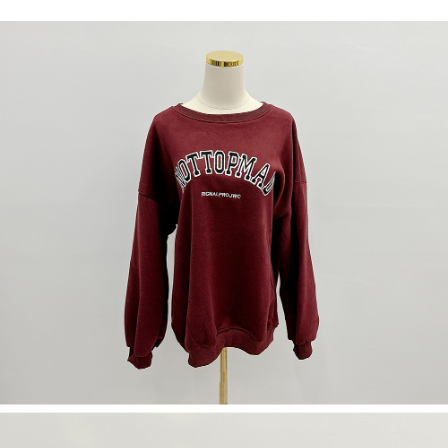
NT$60/pesanan | Penghantaran percuma untuk pesanan
1. Jumlah yang diperakui untuk pengguna kali pertama boleh sehingga
[Nota Penting]
NT$1,600 atau lebih
NT$10,000. Amaun diperakui sebenar yang diluluskan akan berdasarkan
keputusan pensijilan dan semakan oleh AFTEE.
Perkhidmatan ini disediakan oleh Taiwan Mobile Co., Ltd. (“Syarikat”),
宅配
2. Amaun perbelanjaan minimum mestilah lebih besar daripada NT$20.
yang membolehkan pelanggan membeli barangan atau perkhidmatan
3. Pada masa ini hanya tersedia untuk ahli Taiwan.
NT$100/pesanan | Penghantaran percuma untuk pesanan
melalui perkhidmatan ini pada masa transaksi. Hasil daripada pembelian
atau pembayaran ansuran akan dipindahkan oleh peniaga kepada
NT$2,500 atau lebih
Ketiga, Syarat Perkhidmatan
Syarikat, dan pelanggan hendaklah membuat pembayaran mengikut
Perkhidmatan AFTEE Beli Sekarang Bayar Kemudian disediakan oleh NP
perjanjian menggunakan sistem bil Syarikat.
國家/地區配送
Kadar Penghantaran
Taiwan, Inc. dan AFTEE akan membuat bil kepada pengguna. AFTEE
akan menggunakan data peribadi yang dikumpul (termasuk nama
Untuk memenuhi hubungan kontrak yang terjalin melalui persetujuan
pembeli, no. telefon, nama penerima, no. telefon, alamat penerima) untuk
penggunaan OP Pay Later, peniaga akan memberikan maklumat peribadi
penggunaan perkhidmatan. Sila rujuk kepada "Penyata Pengumpulan
anda (termasuk nama, nombor telefon, atau alamat) kepada Syarikat bagi
Data Peribadi, Pemprosesan, Penggunaan"
tujuan pengumpulan, pemprosesan dan penggunaan data yang
(https://aftee.tw/privacypolicy/
) untuk maklumat lanjut.
diperlukan untuk pengebilan ansuran, termasuk pengesahan,
pengesahan semula dan pembetulan.
Jumlah yang diperakui untuk pengguna kali pertama yang lulus
kelulusan boleh sehingga NT$10,000. Jika pengguna tidak membuat
Untuk terma perkhidmatan penuh, sila rujuk pautan berikut:
pembayaran dalam tempoh tersebut, yuran pembayaran lewat sebanyak
https://oppay.tw/userRule
" target="_blank" class="link revert-
20% setahun akan dikenakan. Pengguna bawah umur dikehendaki
style">https://oppay.tw/userRule
mendapatkan kebenaran daripada ibu bapa atau penjaga yang sah
untuk menggunakan AFTEE.
【Panduan Penggunaan Pembayaran Ansuran Gogo】
1. Perkhidmatan ini disediakan oleh Taiwan Mobile, pengguna telefon
Sila hubungi NP Taiwan Inc. di
cs_tw@netprotections.co.jp
jika anda
mudah alih boleh segera menggunakan tanpa perlu memohon lagi.
mempunyai sebarang kebimbangan mengenai pemprosesan dan
(Hanya untuk nombor langganan peribadi, tidak terbuka untuk syarikat
penggunaan pada data peribadi. Jika anda tidak bersetuju dengan data