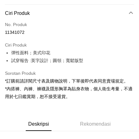
Kaedah Pembayaran
Ciri Produk
Kad Kredit (Bayaran Penuh)
No. Produk
Pengambilan di Kedai Serbaneka
11341072
LINE Pay
Ciri Produk
Apple Pay
彈性面料；美式印花
試穿報告 :英字設計；圓領；寬鬆版型
JKOPAY
Google Pay
Sorotan Produk
*訂購前請詳閱尺寸表及購物說明，下單後即代表同意賣場規定。
OP Pay Later
*內搭褲、內褲、褲襪及隱形胸罩為貼身衣物，個人衛生考量，不適
Deskripsi
用於七日鑑賞期，恕不接受退貨。
[Terma Penggunaan untuk OP Pay Later]
AFTEE
Perkhidmatan ini disediakan oleh Taiwan Mobile dan tersedia untuk
Deskripsi
pengguna Taiwan Mobile tanpa memerlukan permohonan tambahan.
Pertama, Mengenai Perkhidmatan AFTEE Beli Sekarang Bayar Kemudian
Pemindahan ATM
Deskripsi
Rekomendasi
1. Dengan memilih AFTEE sebagai kaedah pembayaran, mesej
Jika anda memilih OP Pay Later sebagai kaedah pembayaran, sistem
pengesahan AFTEE akan muncul.
akan mengarahkan anda secara automatik ke proses transaksi OP Pay
2. Anda boleh meneruskan pembayaran selepas pengesahan SMS.
Pilihan Penghantaran
Later selepas pesanan dibuat. Anda perlu mengesahkan nombor telefon