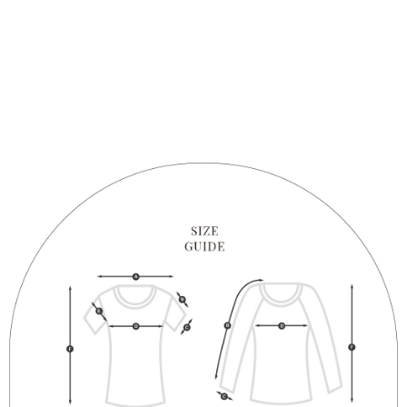
1. Perkhidmatan ini disediakan oleh "Taiwan Mobile Co., Ltd." untuk
membolehkan pengguna membeli produk atau perkhidmatan melalui
perkhidmatan ini semasa transaksi, dan kedai akan menyerahkan hak
tuntutan harga jual/beli ansuran kepada syarikat ini untuk membayar bil
menggunakan bil syarikat ini.
2. Berdasarkan tujuan kontrak persetujuan pembayaran menggunakan
"Pembayaran Ansuran Gogo", kedai akan memberikan maklumat peribadi
anda (termasuk nama, telefon atau alamat) kepada Taiwan Mobile untuk
pengumpulan, pemprosesan dan penggunaan, untuk pengesahan,
semakan dan pembetulan data yang diperlukan untuk bil ansuran oleh
Taiwan Mobile.
3. Sila baca syarat perkhidmatan pengguna secara lengkap melalui
pautan berikut: https://oppay.tw/userRule