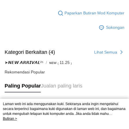
Paparkan Butiran Mod Komputer
Sokongan
Kategori Berkaitan (4)
Lihat Semua
➤𝙉𝙀𝙒 𝘼𝙍𝙍𝙄𝙑𝘼𝙇²⁵
ɴᴇᴡ ₍ 11.25 ₎
Rekomendasi Popular
Paling Popular
Jualan paling laris
Laman web ini ada menggunakan kuki. Sekiranya anda ingin mengetahui
Tag Popular
secara terperinci bagaimana kuki digunakan di laman web ini, dan bagaimana
untuk mengubah tetapan kuki komputer anda. Jika anda tidak mahu
menggunakan kuki di komputer anda, sila rujuk penerangan mengenai kuki.
Butiran >
Dasar Privasi
Laman web ini ada menggunakan kuki. Sekiranya anda ingin
mengetahui secara terperinci bagaimana kuki digunakan di laman web ini,