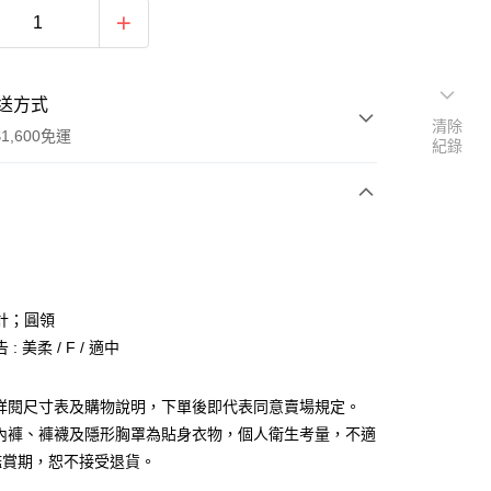
送方式
清除
1,600免運
紀錄
次付款
付款
計；圓領
: 美柔 / F / 適中
請詳閱尺寸表及購物說明，下單後即代表同意賣場規定。
、內褲、褲襪及隱形胸罩為貼身衣物，個人衛生考量，不適
y
鑑賞期，恕不接受退貨。
分期