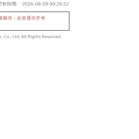
付款
恩沛科技股份有限公司提供之「AFTEE先享後付」服務完成之
依本服務之必要範圍內提供個人資料，並將交易相關給付款項請
0，滿NT$1,800(含以上)免運費
讓予恩沛科技股份有限公司。
個人資料處理事宜，請瀏覽以下網址：
1取貨
ee.tw/terms/#terms3
0，滿NT$1,600(含以上)免運費
年的使用者請事先徵得法定代理人或監護人之同意方可使用
E先享後付」，若未經同意申辦者引起之損失，本公司不負相關責
AFTEE先享後付」時，將依據個別帳號之用戶狀況，依本公司
00，滿NT$2,500(含以上)免運費
核予不同之上限額度；若仍有額度不足之情形，本公司將視審查
用戶進行身份認證。
配送
查看運費
一人註冊多個帳號或使用他人資訊註冊。若發現惡意使用之情
科技股份有限公司將有權停止該用戶之使用額度並採取法律行