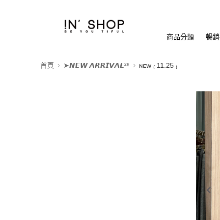
商品分類
暢銷排
首頁
➤𝙉𝙀𝙒 𝘼𝙍𝙍𝙄𝙑𝘼𝙇²⁵
ɴᴇᴡ ₍ 11.25 ₎