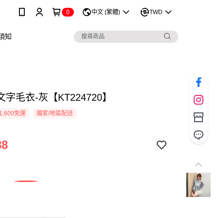
0
中文 (繁體)
TWD
須知
字毛衣-灰【KT224720】
1,600免運
國家/地區配送
88