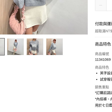
付款與運
超取滿NT$
付款方式
商品特色
信用卡一
商品編號
11341069
超商取貨
商品特色
LINE Pay
英字設
試穿報告 
Apple Pay
銷售重點
街口支付
*訂購前
*內搭褲
Google Pa
用於七日
大哥付你