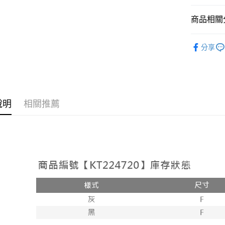
相關說明
【大哥付
商品相關分
AFTEE先
1.本服務
2.付款方
相關說明
➤𝙉𝙀𝙒 𝘼𝙍
流程，驗
【關於「A
分享
ATM付款
完成交易
AFTEE
人氣商品
3.實際核
便利好安
4.訂單成
１．簡單
【上衣】
消。如遇
２．便利
運送方式
無法說明
【上衣】
３．安心
【繳款方
全家取貨
說明
相關推薦
1.分期款
【「AFT
醒簡訊。
每筆NT$6
１．於結帳
2.透過簡
付」結帳
帳／街口支
付款後全
２．訂單
３．收到繳
每筆NT$6
【注意事
／ATM／
1.本服務
※ 請注意
已關閉，
用戶於交
絡購買商品
款買賣價
先享後付
每筆NT$10
2.基於同
※ 交易是
資料（包
是否繳費成
已關閉，請
用，由本
付客戶支
每筆NT$10
3.完整用
【注意事