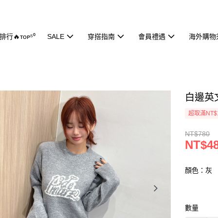
行🔥ᴛᴏᴘ⁵⁰
SALE
穿搭指南
會員禮遇
海外購物
白邊英文
超取滿NT$
NT$780
NT$4
顏色：灰
數量