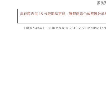
7-11取貨
１．透過由
交易，需
每筆NT$6
求債權轉
２．關於
付款後7-1
https://aft
每筆NT$6
３．未成
「AFTE
宅配
任。
４．使用「
每筆NT$1
即時審查
結果請求
國家/地區
５．嚴禁
形，恩沛
動。