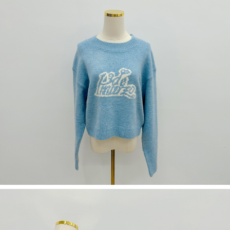
若款項超過繳費期限，將根據當次的金額加收年利率 16% 的逾期滯納金。
未成年的使用者，請事先徵得法定代理人或監護人之同意方可使用
AFTEE。
若您對於個人資料之處理、利用有任何疑問，或欲行使相關法律權利，請聯
繫恩沛科技股份有限公司。若您不同意我們將上開所示之個人資料，連同必
要之購買訂單資訊提供予 AFTEE ，或讓 AFTEE 蒐集處理利用您的個人資
料，請勿選用本服務。