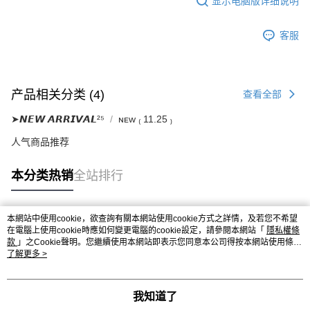
显示电脑版详细说明
客服
产品相关分类 (4)
查看全部
➤𝙉𝙀𝙒 𝘼𝙍𝙍𝙄𝙑𝘼𝙇²⁵
ɴᴇᴡ ₍ 11.25 ₎
人气商品推荐
本分类热销
全站排行
本網站中使用cookie，欲查詢有關本網站使用cookie方式之詳情，及若您不希望
热门标签
在電腦上使用cookie時應如何變更電腦的cookie設定，請參閱本網站「
隱私權條
款
」之Cookie聲明。您繼續使用本網站即表示您同意本公司得按本網站使用條款
之Cookie聲明使用cookie。
了解更多 >
我知道了