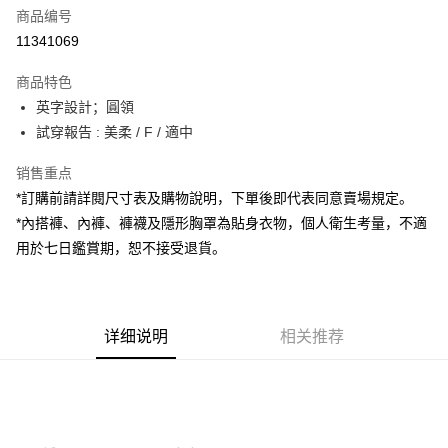
商品编号
超商取货付款
11341069
LINE Pay
商品特色
Apple Pay
英字設計；圓領
試穿報告 : 美柔 / F / 適中
街口支付
销售重点
Google Pay
*訂購前請詳閱尺寸表及購物說明，下單後即代表同意賣場規定。
大哥付你分期
*內搭褲、內褲、褲襪及隱形胸罩為貼身衣物，個人衛生考量，不適
相关说明
用於七日鑑賞期，恕不接受退貨。
【大哥付你分期使用说明】
AFTEE先享后付
1. 本服务由台湾大哥大提供，电信用户可立即使用无须另外申请。（限个人
月租型门号，不开放公司户及预付卡使用）
相关说明
2. 付款方式选择 “大哥付你分期”，订单成立后会自动跳转到大哥付的交易流
一、關於 AFTEE先享後付
程，验证手机门号后，选择欲分期的期数、缴款截止日，确认付款后即完成
详细说明
相关推荐
ATM付款
1. 於付款方式選擇AFTEE先享後付，將跳出AFTEE先享後付手機驗證視
交易。
窗。
3. 实际核准额度、可分期数及费用金额请依后续交易确认页面所载为准。
2. 進行簡訊驗證之後，即可完成結帳手續。
运送方式
4. 订单成立30分钟内，如未前往确认交易或遇审核未通过，订单将自动取
3. 訂單確認後不需事先繳費，商品會配送至您的指定地址。
消。如遇 “转专审核”未通过状况，表示未达系统评分，恕无法说明评估内
4. 下訂完成後，您的手機會收到一封繳費通知簡訊，APP會員則會收到
全家取貨付款
容。
AFTEE APP推播通知。
【缴款方式说明】
每笔NT$60，满NT$1,800(含以上)免运费