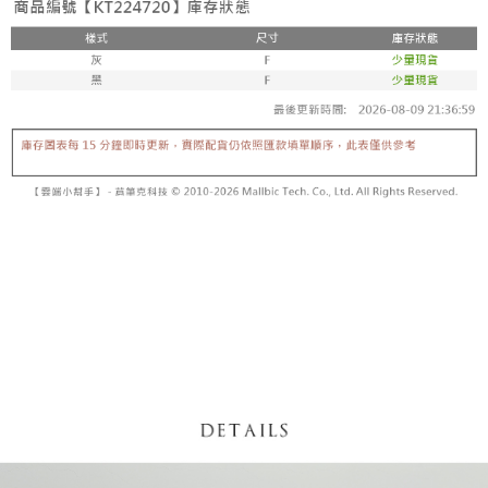
5. 收到商品當下無需繳費，確認無誤後，請再利用繳費通知簡訊或AFTEE
1. 分期款项不并入电信账单，“大哥付你分期”于每月结算日后寄送缴费提醒
APP於四大便利商店‧ATM/網銀等方式進行付款。
短信。
付款後全家取貨
2. 通过短信链接打开账单后，可选择 “超商条码／台湾大直营门市／银行转
請留意繳費期限為 14 天。唯有下載 AFTEE App 成為 AFTEE 會員者方能享
每笔NT$60，满NT$1,600(含以上)免运费
账／街口支付／iPASS MONEY”等通路缴费。
有最長 45 天內付款之服務。
已關閉，請勿下單
【注意事项】
繳費期限，為商家向您請款的時間，再加上使用AFTEE可延長的天數所計算
1. 本服务系由 “台湾大哥大股份有限公司”所提供，让用户于交易时，得通过
每笔NT$10,000
出。使用AFTEE下訂可以延長您收到商品前的繳費天數，但無法保證一定能
本服务购买商品或服务，并由商店将买卖／分期付款买卖价金债权让与本公
夠在期限內收到商品(例如:預購商品或預計到貨時間較長者)。因此無論收到
司后，依约使用本公司账单缴交账款。
已關閉，請勿下單(付取)
商品與否，仍需要請您在AFTEE規定的時間內完成繳費。
2. 基于同意付款使用 “大哥付你分期”之契约关系目的，商店将以您的个人资
每笔NT$10,000
料（包含姓名、电话或地址）提供予台湾大哥大进项收集、处理及利用，由
二、付款限制
台湾大哥大与本人进行分期账单所需资料之确认、核对及更正。
1. 初次使用 AFTEE 時，將依認證結果及本公司審查結果，核予每個人不同
7-11取貨付款
3. 完整用户服务条款，请详阅以下链接：
https://oppay.tw/userRule
之上限額度
2. 結帳金額須大於NT$30
每笔NT$60，满NT$1,800(含以上)免运费
3. 目前僅支援台灣會員
付款後7-11取貨
三、聲明條款
每笔NT$60，满NT$1,600(含以上)免运费
「AFTEE先享後付」(下稱本服務)乃由恩沛科技股份有限公司(下稱 AFTEE )
所提供，並由 AFTEE 向您收取款項。因使用本服務所須提供之個人資料(包
宅配
含但不限於訂購人姓名、電話，收件人姓名、電話、收件地址)，將交付予
AFTEE 於本服務必要服務範圍內運用。關於 AFTEE 對於個人資料之蒐集、
每笔NT$100，满NT$2,500(含以上)免运费
處理、利用，詳參 AFTEE 官網之『個人資料蒐集、處理及利用告知聲明』
（
https://aftee.tw/privacypolicy/
）。
國家/地區配送
查看运费