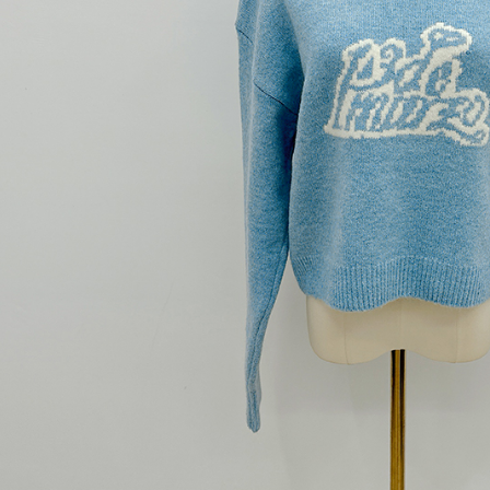
【Peneran
1. Pembaya
"Pembayar
pembayaran
2. Melalui
membayar m
Mobile / 
saluran lai
【Nota Pe
1. Perkhid
membolehk
perkhidmat
tuntutan h
menggunaka
2. Berdas
"Pembayar
peribadi a
Mobile un
pengesahan
ansuran ol
3. Sila ba
pautan beri