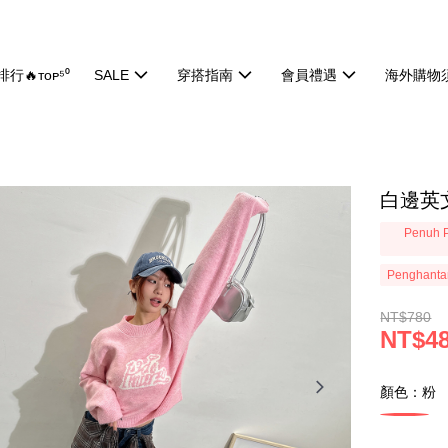
行🔥ᴛᴏᴘ⁵⁰
SALE
穿搭指南
會員禮遇
海外購物
白邊英文
Penuh P
Penghanta
NT$780
NT$4
顏色：粉