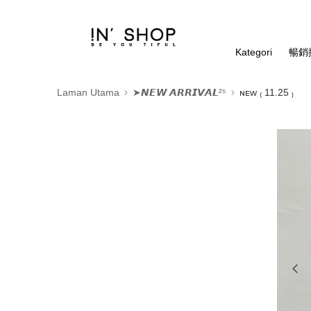
Kategori
暢銷排
Laman Utama
➤𝙉𝙀𝙒 𝘼𝙍𝙍𝙄𝙑𝘼𝙇²⁵
ɴᴇᴡ ₍ 11.25 ₎