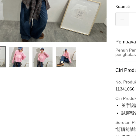
Kuantiti
Pembaya
Penuh Pen
penghatar
Kaedah 
Ciri Prod
Kad Kredi
No. Produ
11341066
Pengambil
Ciri Produ
LINE Pay
英字設
試穿報告 
Apple Pay
Sorotan P
JKOPAY
*訂購前