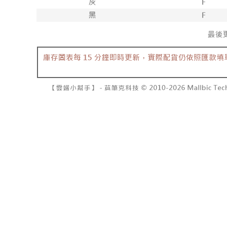
NT$10,00
pembayara
[Arahan P
已關閉，請
Tempoh pe
Pembayaran
ditambah d
NT$10,00
berasingan
Anda bole
pembayaran
menerima 
7-11取貨
boleh men
NT$60/pes
Selepas me
produk pr
menyelesai
lebih lama
NT$1,800 
kod bar ke
pembayara
JKOPay, a
pesanan.
付款後7-1
NT$60/pes
[Nota Pent
Kedua, Se
1. Jumlah 
NT$1,600 
Perkhidmata
NT$10,000.
yang memb
berdasarka
宅配
melalui pe
2. Amaun p
NT$100/pe
pembelian
3. Pada ma
kepada Sy
NT$2,500 
mengikut p
Ketiga, Sy
Perkhidma
國家/地區
Untuk meme
NP Taiwan
penggunaa
akan meng
peribadi a
pembeli, n
Syarikat 
untuk peng