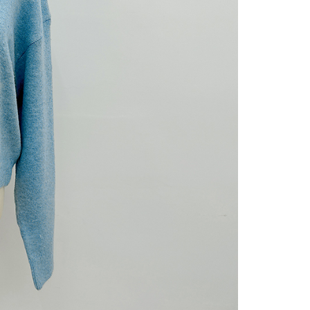
gan Kaedah Pembayaran】
ran ansuran tidak digabungkan dalam bil telekomunikasi,
an Ansuran Gogo" akan menghantar SMS peringatan
 selepas tarikh penyelesaian bulanan.
 pautan SMS untuk membuka bil, anda boleh memilih untuk
elalui "Kod bar kedai serbaneka / Kedai rasmi Taiwan
Pemindahan bank / Pembayaran J街口 / iPASS MONEY" dan
n.
nting】
matan ini disediakan oleh "Taiwan Mobile Co., Ltd." untuk
an pengguna membeli produk atau perkhidmatan melalui
an ini semasa transaksi, dan kedai akan menyerahkan hak
arga jual/beli ansuran kepada syarikat ini untuk membayar bil
n bil syarikat ini.
arkan tujuan kontrak persetujuan pembayaran menggunakan
an Ansuran Gogo", kedai akan memberikan maklumat
nda (termasuk nama, telefon atau alamat) kepada Taiwan
tuk pengumpulan, pemprosesan dan penggunaan, untuk
, semakan dan pembetulan data yang diperlukan untuk bil
eh Taiwan Mobile.
ca syarat perkhidmatan pengguna secara lengkap melalui
kut: https://oppay.tw/userRule