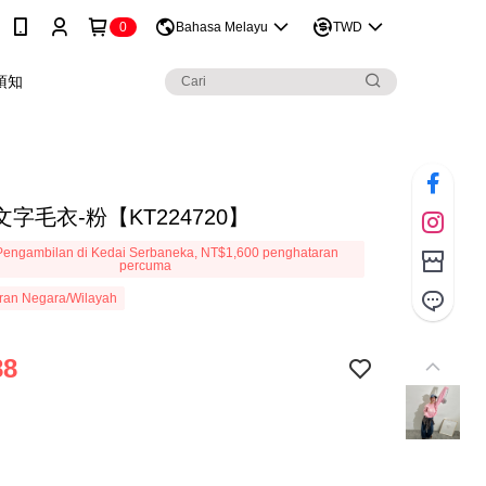
0
Bahasa Melayu
TWD
須知
字毛衣-粉【KT224720】
engambilan di Kedai Serbaneka, NT$1,600 penghataran
percuma
ran Negara/Wilayah
88