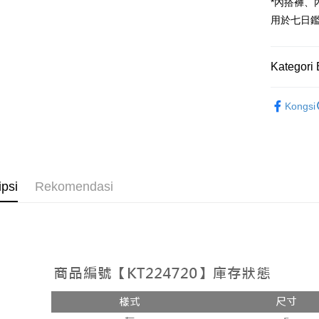
Google Pa
*內搭褲
用於七日
OP Pay La
Deskripsi
[Terma Pe
Kategori 
AFTEE
Perkhidmat
Deskripsi
➤𝙉𝙀𝙒 𝘼𝙍
pengguna 
Pertama, 
Kongsi
Pemindah
Kemudian
Rekomenda
Jika anda 
1. Dengan
akan menga
pengesaha
【上衣】
Later sele
2. Anda b
Pilihan 
mudah alih
3. Tiada b
【上衣】
akhir pemb
dihantar k
全家取貨
ipsi
Rekomendasi
pembayara
4. Setela
NT$60/pes
manakala a
Had kredit
AFTEE.
NT$1,800 
yang diken
5. Tiada b
pada hala
pembayara
付款後全
dalam tal
NT$60/pes
Jika trans
aplikasi A
dibuat, at
NT$1,600 
akan dibat
Sila ambil
peringkat 
bagaimanap
已關閉，
tidak dipe
dan mendaf