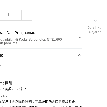
Bersihkan
Sejarah
ran Dan Penghantaran
gambilan di Kedai Serbaneka, NT$1,600
an percuma
Pembayaran
uk
t (Bayaran Penuh)
k
an di Kedai Serbaneka
k
計；圓領
: 美柔 / F / 適中
roduk
請詳閱尺寸表及購物說明，下單後即代表同意賣場規定。