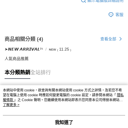
顯示電腦版詳細說明
客服
商品相關分類 (4)
查看全部
➤𝙉𝙀𝙒 𝘼𝙍𝙍𝙄𝙑𝘼𝙇²⁵
ɴᴇᴡ ₍ 11.25 ₎
人氣商品推薦
本分類熱銷
全站排行
本網站中使用 cookie，欲查詢有關本網站使用 cookie 方式之詳情，及若您不希
熱門標籤
望在電腦上使用 cookie 時應如何變更電腦的 cookie 設定，請參閱本網站「
隱私
權條款
」之 Cookie 聲明。您繼續使用本網站即表示您同意本公司得按本網站使
用條款之 Cookie 聲明使用 cookie。
了解更多 >
我知道了