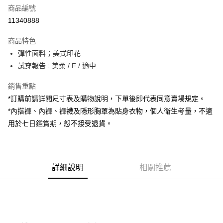
商品編號
超商取貨付款
11340888
LINE Pay
商品特色
Apple Pay
彈性面料；美式印花
試穿報告 : 美柔 / F / 適中
街口支付
銷售重點
Google Pay
*訂購前請詳閱尺寸表及購物說明，下單後即代表同意賣場規定。
大哥付你分期
*內搭褲、內褲、褲襪及隱形胸罩為貼身衣物，個人衛生考量，不適
相關說明
用於七日鑑賞期，恕不接受退貨。
【大哥付你分期使用說明】
AFTEE先享後付
1.本服務由台灣大哥大提供，台灣大哥大用戶可立即使用無須另外申請。
2.付款方式選擇「大哥付你分期」，訂單成立後會自動跳轉到大哥付的交易
相關說明
流程，驗證手機門號後，選擇欲分期的期數、繳款截止日，確認付款後即完
【關於「AFTEE先享後付」】
成交易。
詳細說明
相關推薦
ATM付款
AFTEE先享後付是「在收到商品之後才付款」的支付方式。 讓您購物簡單
3.實際核准額度、可分期數及費用金額請依後續交易確認頁面所載為準。
便利好安心！
4.訂單成立30分鐘內，如未前往確認交易或遇審核未通過，訂單將自動取
１．簡單：不需註冊會員、不需綁卡、不需儲值。
運送方式
消。如遇「轉專審核」未通過狀況，表示未達大哥付你分期系統評分，恕無
２．便利：只要手機號碼，簡訊認證，即可結帳。
法說明評估內容。
３．安心：先確認商品／服務後，再付款。
全家取貨付款
【繳款方式說明】
1.分期款項不併入電信帳單，「大哥付你分期」於每月結算日後寄送繳費提
每筆NT$60，滿NT$1,800(含以上)免運費