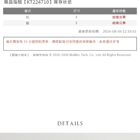
【「AFTEE先享後付」結帳流程】
醒簡訊。
１．於結帳方式選擇「AFTEE先享後付」後，將跳轉至「AFTEE先享後付」
2.透過簡訊連結打開帳單後，可選擇「超商條碼／台灣大直營門市／銀行轉
付款後全家取貨
結帳頁面，進行簡訊認證並確認金額後，即可完成結帳。
帳／街口支付／iPASS MONEY」等通路繳費。
２．訂單成立數日內，您將收到繳費通知簡訊。
每筆NT$60，滿NT$1,600(含以上)免運費
３．收到繳費通知簡訊後14天內，點擊此簡訊中的連結，可透過四大超商／
【注意事項】
ATM／網路銀行／等多元方式進行付款，方視為交易完成。
已關閉，請勿下單
1.本服務係由「台灣大哥大股份有限公司」（以下簡稱本公司）所提供，讓
※ 請注意：結帳手續完成當下不需立刻繳費，但若您需要取消訂單，請聯絡
用戶於交易時，得透過本服務購買商品或服務，並由商店將買賣／分期付款
每筆NT$10,000
購買商品的店家。未經商家同意取消之訂單仍視為有效，需透過AFTEE先享
買賣價金債權讓與本公司後，依約使用本公司帳單繳交帳款。
後付繳納相關費用。
2.基於同意付款使用「大哥付你分期」之契約關係目的，商店將以您的個人
已關閉，請勿下單(付取)
※ 交易是否成功請以「AFTEE先享後付 」之結帳頁面顯示為準，若有關於
資料（包含姓名、電話或地址）提供予台灣大哥大進項蒐集、處理及利用，
是否繳費成功／繳費後需取消欲退款等相關疑問，請聯繫「AFTEE先享後付
每筆NT$10,000
由本公司與您本人進行分期帳單所需資料之確認、核對及更正。
客戶支援中心」
https://netprotections.freshdesk.com/support/home
3.完整用戶服務條款，請詳閱以下連結：
https://oppay.tw/userRule
7-11取貨付款
【注意事項】
１．透過由恩沛科技股份有限公司提供之「AFTEE先享後付」服務完成之交
每筆NT$60，滿NT$1,800(含以上)免運費
易，需依本服務之必要範圍內提供個人資料，並將交易相關給付款項請求債
權轉讓予恩沛科技股份有限公司。
付款後7-11取貨
２．關於個人資料處理事宜，請瀏覽以下網址：
每筆NT$60，滿NT$1,600(含以上)免運費
https://aftee.tw/terms/#terms3
３．未成年的使用者請事先徵得法定代理人或監護人之同意方可使用
宅配
「AFTEE先享後付」，若未經同意申辦者引起之損失，本公司不負相關責
任。
每筆NT$100，滿NT$2,500(含以上)免運費
４．使用「AFTEE先享後付」時，將依據個別帳號之用戶狀況，依本公司即
時審查核予不同之上限額度；若仍有額度不足之情形，本公司將視審查結果
國家/地區配送
查看運費
請求用戶進行身份認證。