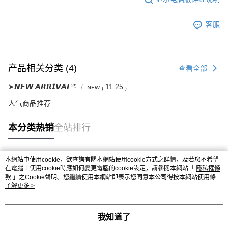
客服
产品相关分类 (4)
查看全部
➤𝙉𝙀𝙒 𝘼𝙍𝙍𝙄𝙑𝘼𝙇²⁵
ɴᴇᴡ ₍ 11.25 ₎
人气商品推荐
本分类热销
全站排行
本網站中使用cookie，欲查詢有關本網站使用cookie方式之詳情，及若您不希望
热门标签
在電腦上使用cookie時應如何變更電腦的cookie設定，請參閱本網站「
隱私權條
款
」之Cookie聲明。您繼續使用本網站即表示您同意本公司得按本網站使用條款
之Cookie聲明使用cookie。
了解更多 >
我知道了