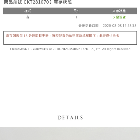
5. 收到商品當下無需繳費，確認無誤後，請再利用繳費通知簡訊或AFTEE
1. 分期款项不并入电信账单，“大哥付你分期”于每月结算日后寄送缴费提醒
APP於四大便利商店‧ATM/網銀等方式進行付款。
短信。
付款後全家取貨
2. 通过短信链接打开账单后，可选择 “超商条码／台湾大直营门市／银行转
請留意繳費期限為 14 天。唯有下載 AFTEE App 成為 AFTEE 會員者方能享
每笔NT$60，满NT$1,600(含以上)免运费
账／街口支付／iPASS MONEY”等通路缴费。
有最長 45 天內付款之服務。
已關閉，請勿下單
【注意事项】
繳費期限，為商家向您請款的時間，再加上使用AFTEE可延長的天數所計算
1. 本服务系由 “台湾大哥大股份有限公司”所提供，让用户于交易时，得通过
每笔NT$10,000
出。使用AFTEE下訂可以延長您收到商品前的繳費天數，但無法保證一定能
本服务购买商品或服务，并由商店将买卖／分期付款买卖价金债权让与本公
夠在期限內收到商品(例如:預購商品或預計到貨時間較長者)。因此無論收到
司后，依约使用本公司账单缴交账款。
已關閉，請勿下單(付取)
商品與否，仍需要請您在AFTEE規定的時間內完成繳費。
2. 基于同意付款使用 “大哥付你分期”之契约关系目的，商店将以您的个人资
每笔NT$10,000
料（包含姓名、电话或地址）提供予台湾大哥大进项收集、处理及利用，由
二、付款限制
台湾大哥大与本人进行分期账单所需资料之确认、核对及更正。
1. 初次使用 AFTEE 時，將依認證結果及本公司審查結果，核予每個人不同
7-11取貨付款
3. 完整用户服务条款，请详阅以下链接：
https://oppay.tw/userRule
之上限額度
2. 結帳金額須大於NT$30
每笔NT$60，满NT$1,800(含以上)免运费
3. 目前僅支援台灣會員
付款後7-11取貨
三、聲明條款
每笔NT$60，满NT$1,600(含以上)免运费
「AFTEE先享後付」(下稱本服務)乃由恩沛科技股份有限公司(下稱 AFTEE )
所提供，並由 AFTEE 向您收取款項。因使用本服務所須提供之個人資料(包
宅配
含但不限於訂購人姓名、電話，收件人姓名、電話、收件地址)，將交付予
AFTEE 於本服務必要服務範圍內運用。關於 AFTEE 對於個人資料之蒐集、
每笔NT$100，满NT$2,500(含以上)免运费
處理、利用，詳參 AFTEE 官網之『個人資料蒐集、處理及利用告知聲明』
（
https://aftee.tw/privacypolicy/
）。
國家/地區配送
查看运费