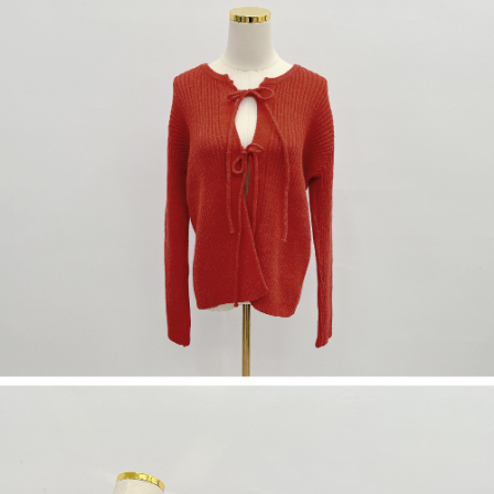
若款項超過繳費期限，將根據當次的金額加收年利率 16% 的逾期滯納金。
未成年的使用者，請事先徵得法定代理人或監護人之同意方可使用
AFTEE。
若您對於個人資料之處理、利用有任何疑問，或欲行使相關法律權利，請聯
繫恩沛科技股份有限公司。若您不同意我們將上開所示之個人資料，連同必
要之購買訂單資訊提供予 AFTEE ，或讓 AFTEE 蒐集處理利用您的個人資
料，請勿選用本服務。