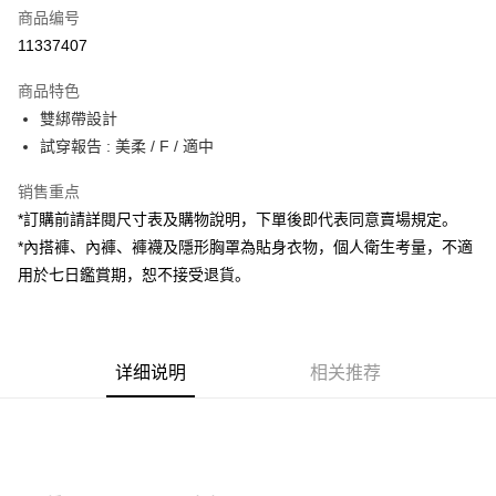
商品编号
超商取货付款
11337407
LINE Pay
商品特色
Apple Pay
雙綁帶設計
試穿報告 : 美柔 / F / 適中
街口支付
销售重点
Google Pay
*訂購前請詳閱尺寸表及購物說明，下單後即代表同意賣場規定。
大哥付你分期
*內搭褲、內褲、褲襪及隱形胸罩為貼身衣物，個人衛生考量，不適
相关说明
用於七日鑑賞期，恕不接受退貨。
【大哥付你分期使用说明】
AFTEE先享后付
1. 本服务由台湾大哥大提供，电信用户可立即使用无须另外申请。（限个人
月租型门号，不开放公司户及预付卡使用）
相关说明
2. 付款方式选择 “大哥付你分期”，订单成立后会自动跳转到大哥付的交易流
一、關於 AFTEE先享後付
程，验证手机门号后，选择欲分期的期数、缴款截止日，确认付款后即完成
详细说明
相关推荐
ATM付款
1. 於付款方式選擇AFTEE先享後付，將跳出AFTEE先享後付手機驗證視
交易。
窗。
3. 实际核准额度、可分期数及费用金额请依后续交易确认页面所载为准。
2. 進行簡訊驗證之後，即可完成結帳手續。
运送方式
4. 订单成立30分钟内，如未前往确认交易或遇审核未通过，订单将自动取
3. 訂單確認後不需事先繳費，商品會配送至您的指定地址。
消。如遇 “转专审核”未通过状况，表示未达系统评分，恕无法说明评估内
4. 下訂完成後，您的手機會收到一封繳費通知簡訊，APP會員則會收到
全家取貨付款
容。
AFTEE APP推播通知。
【缴款方式说明】
每笔NT$60，满NT$1,800(含以上)免运费