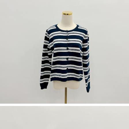
限らない）は、AFTEEに渡され当サービスで必要な範囲内で利用されま
す。AFTEEの個人情報の収集、処理、利用について、詳細はAFTEE公式ホ
ームページの『個人情報の収集、処理及び利用に関する声明』をご参照く
ださい（
https://aftee.tw/privacypolicy/
）。
AFTEEの初回ご利用の際に、審査を通過すれば、最高額がNT$10,000にな
ります。支払い期限を過ぎた場合、その金額に基づいて年利20%の遅延滞
納金が加算されます。未成年の利用者は、事前に法定代理人または後見人
の同意を得ればAFTEEをご利用いただけます。
個人情報の処理、利用について疑問がある、または関連する法律の権利を
行使したい場合は、ネットプロテクションズ
cs_tw@netprotections.co.jp
にご連絡ください。上記に示した個人情報を、必要な購入注文書とあわせ
てAFTEEにご提供いただく、またはAFTEEにあなたの個人情報の収集、処
理、利用を許可することににご同意いただけない場合は、当サービスを選
択しないでください。