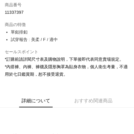
商品番号
コンビニ店頭代金引換
11337397
LINE Pay
商品の特徴
Apple Pay
單釦排釦
試穿報告 : 美柔 / F / 適中
JKOPAY
セールスポイント
Google Pay
*訂購前請詳閱尺寸表及購物說明，下單後即代表同意賣場規定。
OP Pay Later
*內搭褲、內褲、褲襪及隱形胸罩為貼身衣物，個人衛生考量，不適
説明
用於七日鑑賞期，恕不接受退貨。
【OP Pay Later 使用説明】
AFTEE代金後払い
1. 本サービスは台湾大哥大によって提供され、台湾大哥大のユーザーは追
加の申請なしで即時に利用可能です。
説明
2. 支払い方法で「OP Pay Later」を選択すると、注文が成立した後に自動
一、 AFTEE代金後払いについて
的に OP Pay Later の取引プロセスに移行し、携帯番号を確認後、分割払
ATM払い
詳細について
おすすめ関連商品
1.お支払い方法でAFTEE代金後払いを選択すると、携帯電話認証ウィンド
いの回数や支払い期限を選択し、支払いを確認すると取引が完了します。
ウが表示されます。
3. 実際の承認額、分割回数および費用については、後続の取引確認ページ
2.SMSで認証してお支払い手続を進めてください。
配送方法
を基準とします。
3.注文するときのお支払いは不要です。商品はご指定の住所に配送されま
4. 注文成立後30分以内に確認取引を行わない場合や審査が通過しない場
す。
全家取貨付款
合、注文は自動的にキャンセルされます。「転専審査」に未通過の状況が
4.ご注文が完了すると、携帯に支払い通知のSMSが届きます。アプリ会員
発生した場合は、システムの評価基準に達していないことを意味し、評価
配送毎にNT$60、NT$1,800以上で送料無料
の場合は、AFTEE アプリプッシュ通知が届きます。