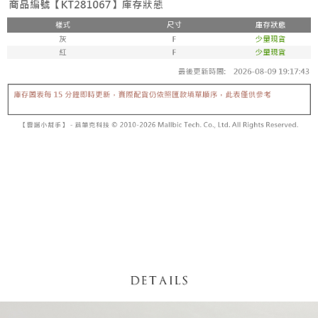
内容についての説明はいたしかねます。
5.商品受け取り時のお支払いは不要です。商品を確かめてから、SMSまた
付款後全家取貨
はアプリの通知に従って、4大コンビニ、またはATM/オンラインバンキン
グでお支払いください。
配送毎にNT$60、NT$1,600以上で送料無料
【支払い方法の説明】
1. 分割払いの金額は電信請求書に統合されず、「OP Pay Later」は毎月の
代金納付期限は最短で 14 日以内ですので、ご注意ください。AFTEE アプ
已關閉，請勿下單
締め日後に支払いリマインダーのSMSを送信します。
リをダウンロードして AFTEE 会員になるとお支払い期限を最長 45 日以内
2. SMSのリンクを通じて請求書を開いた後、「コンビニバーコード／台湾
配送毎にNT$10,000
まで延長できます。
大直営店舗／銀行振込／街口支払い／iPASS MONEY」などのチャネルで
支払いを選択できます。
已關閉，請勿下單(付取)
お支払期限は、ショップが請求した期日と、AFTEEで延長できる日数をも
とに計算されます。AFTEEで注文すると、商品を受け取るまで支払い期限
配送毎にNT$10,000
【注意事項】
を延長できますが、商品を期限内に受け取れない場合があります（例：予
1. 本サービスは「台湾大哥大株式会社」（以下「当社」といいます）によ
約商品や商品到着日が比較的遅い商品）。そのため、商品到着の有無に関
7-11取貨付款
って提供され、ユーザーが取引時に本サービスを通じて商品やサービスを
わらず、AFTEEで指定された期限内にお支払いください。
購入できるようにし、店舗が売買／分割払い売買の債権を当社に譲渡した
配送毎にNT$60、NT$1,800以上で送料無料
後、契約に基づいて当社の請求書で帳款を支払うことになります。
二、支払い限度額
2. 「OP Pay Later」を利用する契約関係の目的から、店舗はあなたの個人
付款後7-11取貨
1.初回 AFTEEを ご利用の際に、認証結果及び当社の審査の結果に基づ
情報（名前、電話または住所を含む）を台湾大哥大に提供し、収集、処理
き、限度額が設定されます。
配送毎にNT$60、NT$1,600以上で送料無料
および利用するために、当社があなた本人と分割請求書に必要な情報の確
2.決済金額は最低NT$20です。
認、照合および修正を行います。
3.現在、台湾の会員のみご利用いただけます。
宅配
3. 完全なユーザーサービス規約については、以下のリンクを参照してくだ
さい：
https://oppay.tw/userRule
三、利用規約「AFTEE代金後払い」（以下当サービスという）はネットプ
配送毎にNT$100、NT$2,500以上で送料無料
ロテクションズ（以下 AFTEE という）が提供し、AFTEEが代金を徴収し
ます。当サービスご利用の際に提供しなければならない個人情報（注文者
國家/地區配送
送料を確認
の氏名、電話番号、受取人の氏名、電話番号、受取人住所を含むがこれに