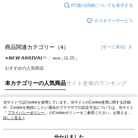
PC版の詳細についてを表示する
カスタマーサービス
商品関連カテゴリー（4）
[すべて表示]
➤𝙉𝙀𝙒 𝘼𝙍𝙍𝙄𝙑𝘼𝙇²⁵
ɴᴇᴡ ₍ 11.25 ₎
おすすめの人気商品
本カテゴリーの人気商品
サイト全体のランキング
当サイトではCookieを使用しています。当サイトのCookie使用に関する詳細
人気タグ
や、Cookieを無効にしたい場合のブラウザでの設定方法については、当サイト
「
プライバシーポリシー
」のCookieポリシーをご参照ください。お客さま
が、当サイトを引き続き使用される場合、当社がサイト利用規約のCookieポリ
詳しく見る >
シーに基づいてCookieを使用することに同意したものとみなします。
分かりました