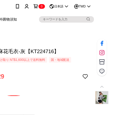
0
日本語
TWD
外購物須知
花毛衣-灰【KT224716】
取り NT$1,600以上で送料無料
国・地域配送
29