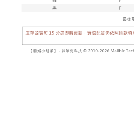
7-11取貨
よって提
スを購入
二、支払
配送毎にNT
渡した後
1.初回 
す。
き、限度
付款後7-1
2. 「OP
2.決済金額
配送毎にNT
人情報（
3.現在、
処理およ
宅配
報の確認
三、利用規
3. 完全
プロテクシ
配送毎にNT
ださい：
ht
します。
文者の氏
國家/地區
これに限ら
されます。
AFTEE
明』をご
AFTEE
なります。
延滞納金
後見人の同
個人情報
を行使し
cs_tw@netp
を、必要な