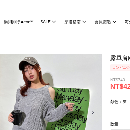
暢銷排行🔥ᴛᴏᴘ⁵⁰
SALE
穿搭指南
會員禮遇
海
露單肩麻
コンビニ受け
NT$740
NT$4
顏色：灰
数量