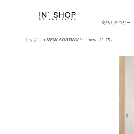
商品カテゴリー
トップ
➤𝙉𝙀𝙒 𝘼𝙍𝙍𝙄𝙑𝘼𝙇²⁵
ɴᴇᴡ ₍ 11.25 ₎