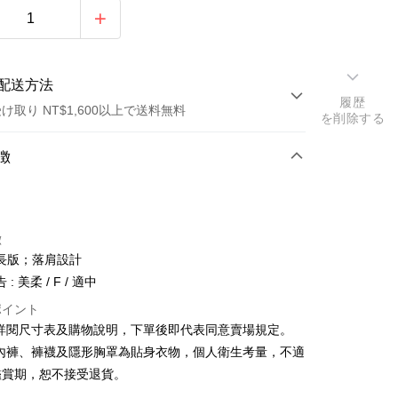
配送方法
履歴
け取り NT$1,600以上で送料無料
を削除する
方法
徴
カード1回払い
店頭代金引換
徴
長版；落肩設計
: 美柔 / F / 適中
ポイント
請詳閱尺寸表及購物說明，下單後即代表同意賣場規定。
y
、內褲、褲襪及隱形胸罩為貼身衣物，個人衛生考量，不適
鑑賞期，恕不接受退貨。
ter