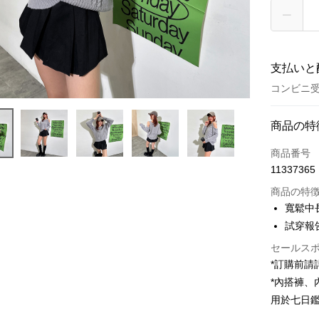
支払いと
コンビニ受
お支払い
商品の特
クレジット
商品番号
11337365
コンビニ
商品の特
LINE Pay
寬鬆中
試穿報告 
Apple Pay
セールス
JKOPAY
*訂購前
Google Pa
*內搭褲
用於七日
OP Pay La