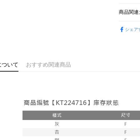
説明
【OP Pay
商品関連
AFTEE
1. 本サ
追加の申
説明
➤𝙉𝙀𝙒 𝘼𝙍
2. 支払い
一、 AF
シェア
ATM払い
動的に OP
1.お支払
おすすめ
払いの回
ドウが表
す。
2.SMS
【上衣】
3. 実際
3.注文す
配送方法
ジを基準
【上衣】
す。
4. 注文
4.ご注文
全家取貨
について
おすすめ関連商品
合、注文
員の場合は
が発生し
配送毎にNT
5.商品受
評価内容
たはアプリ
付款後全
ングでお
配送毎にNT
【支払い
代金納付期
1. 分割払
プリをダウ
已關閉，
の締め日後
以内まで
2. SM
配送毎にNT
湾大直営店
お支払期限
で支払い
已關閉，請
もとに計算
期限を延
配送毎にNT
【注意事
（例：予
1. 本サ
の有無に関