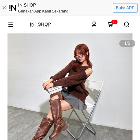
IN SHOP
Buka APP
Gunakan App Kami Sekarang
0
1
/
5