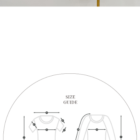
1. Perkhidmatan ini disediakan oleh "Taiwan Mobile Co., Ltd." untuk
membolehkan pengguna membeli produk atau perkhidmatan melalui
perkhidmatan ini semasa transaksi, dan kedai akan menyerahkan hak
tuntutan harga jual/beli ansuran kepada syarikat ini untuk membayar bil
menggunakan bil syarikat ini.
2. Berdasarkan tujuan kontrak persetujuan pembayaran menggunakan
"Pembayaran Ansuran Gogo", kedai akan memberikan maklumat peribadi
anda (termasuk nama, telefon atau alamat) kepada Taiwan Mobile untuk
pengumpulan, pemprosesan dan penggunaan, untuk pengesahan,
semakan dan pembetulan data yang diperlukan untuk bil ansuran oleh
Taiwan Mobile.
3. Sila baca syarat perkhidmatan pengguna secara lengkap melalui
pautan berikut: https://oppay.tw/userRule