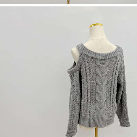
dan kad prabayar)
peribadi yang disenaraikan seperti di atas akan dikumpul dan digunakan
2. Pilihan kaedah pembayaran "Pembayaran Ansuran Gogo", selepas
oleh AFTEE, sila jangan gunakan perkhidmatan ini.
pesanan ditubuhkan, akan secara automatik dialihkan ke proses
transaksi Gogo, selepas pengesahan nombor telefon, pilih bilangan
ansuran yang diingini, tarikh akhir pembayaran, dan setelah
mengesahkan pembayaran, transaksi akan selesai.
3. Jumlah kelulusan sebenar, bilangan ansuran dan jumlah bayaran
adalah berdasarkan halaman pengesahan transaksi seterusnya.
4. Dalam masa 30 minit selepas pesanan ditubuhkan, jika tidak pergi
untuk mengesahkan transaksi atau jika tidak lulus semakan, pesanan
akan dibatalkan secara automatik. Jika terdapat situasi "pindah untuk
semakan khusus" yang tidak lulus, ini menunjukkan bahawa sistem
penilaian tidak mencukupi, tiada penjelasan mengenai kandungan
penilaian boleh diberikan.
【Penerangan Kaedah Pembayaran】
1. Pembayaran ansuran tidak digabungkan dalam bil telekomunikasi,
"Pembayaran Ansuran Gogo" akan menghantar SMS peringatan
pembayaran selepas tarikh penyelesaian bulanan.
2. Melalui pautan SMS untuk membuka bil, anda boleh memilih untuk
membayar melalui "Kod bar kedai serbaneka / Kedai rasmi Taiwan
Mobile / Pemindahan bank / Pembayaran J街口 / iPASS MONEY" dan
saluran lain.
【Nota Penting】