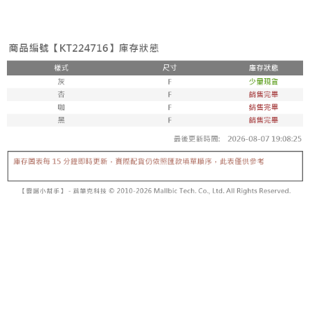
3. Tiada bayaran diperlukan apabila pesanan disahkan. Produk akan
mudah alih anda, memilih bilangan ansuran, dan menetapkan tarikh
dihantar ke alamat yang ditetapkan.
全家取貨付款
akhir pembayaran. Transaksi akan dianggap selesai setelah pembayaran
4. Setelah pesanan disahkan, anda akan menerima SMS pembayaran
disahkan.
NT$60/pesanan | Penghantaran percuma untuk pesanan
manakala ahli aplikasi akan menerima pemberitahuan tolak aplikasi
NT$1,800 atau lebih
AFTEE.
Had kredit yang diluluskan, tempoh ansuran yang tersedia, dan yuran
5. Tiada bayaran diperlukan apabila anda menerima produk. Sila buat
yang dikenakan adalah tertakluk kepada maklumat yang dinyatakan
pembayaran di empat kedai serbaneka utama, ATM atau perbankan
付款後全家取貨
pada halaman pengesahan transaksi seterusnya.
dalam talian dengan SMS pembayaran atau pemberitahuan tolak aplikasi
NT$60/pesanan | Penghantaran percuma untuk pesanan
AFTEE.
Jika transaksi tidak disahkan dalam masa 30 minit selepas pesanan
NT$1,600 atau lebih
dibuat, atau jika permohonan gagal dalam proses semakan, pesanan
Sila ambil perhatian bahawa tempoh pembayaran adalah 14 hari. Walau
akan dibatalkan secara automatik. Jika permohonan gagal pada
已關閉，請勿下單
bagaimanapun, bagi mereka yang telah memuat turun Aplikasi AFTEE
peringkat "semakan manual", ini bermakna kriteria pemarkahan sistem
dan mendaftar sebagai ahli AFTEE boleh menikmati tempoh pembayaran
NT$10,000/pesanan
tidak dipenuhi; butiran penilaian khusus tidak akan didedahkan.
sehingga 45 hari.
已關閉，請勿下單(付取)
[Arahan Pembayaran]
Tempoh pembayaran dikira dari masa kedai meminta pembayaran anda,
ditambah dengan bilangan hari yang boleh dilanjutkan oleh AFTEE. Anda
NT$10,000/pesanan
Pembayaran ansuran melalui OP Pay Later akan dibilkan secara
boleh melanjutkan tempoh pembayaran anda sebelum anda menerima
berasingan dan tidak termasuk dalam bil telekom anda. SMS peringatan
pesanan. Walau bagaimanapun, tiada jaminan bahawa anda boleh
7-11取貨付款
pembayaran akan dihantar selepas kitaran bil bulanan.
menerima pesanan anda semasa tempoh pembayaran (cth.: produk
NT$60/pesanan | Penghantaran percuma untuk pesanan
prapesanan atau produk yang mungkin mengambil masa yang lebih
Selepas mengakses bil melalui pautan dalam SMS, anda boleh
NT$1,800 atau lebih
lama untuk dihantar). Oleh itu, anda dikehendaki membuat pembayaran
menyelesaikan pembayaran anda melalui salah satu saluran berikut: kod
kepada AFTEE dalam tempoh sama ada anda menerima pesanan.
bar kedai serbaneka, kedai runcit Taiwan Mobile, pemindahan bank,
付款後7-11取貨
JKOPay, atau iPASS MONEY.
Kedua, Sekatan Pembayaran