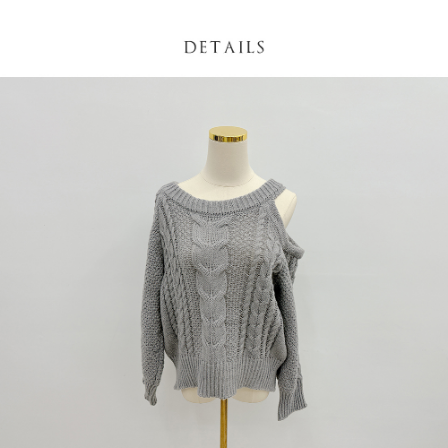
NT$60/pesanan | Penghantaran percuma untuk pesanan
1. Jumlah yang diperakui untuk pengguna kali pertama boleh sehingga
[Nota Penting]
NT$1,600 atau lebih
NT$10,000. Amaun diperakui sebenar yang diluluskan akan berdasarkan
keputusan pensijilan dan semakan oleh AFTEE.
Perkhidmatan ini disediakan oleh Taiwan Mobile Co., Ltd. (“Syarikat”),
宅配
2. Amaun perbelanjaan minimum mestilah lebih besar daripada NT$20.
yang membolehkan pelanggan membeli barangan atau perkhidmatan
3. Pada masa ini hanya tersedia untuk ahli Taiwan.
NT$100/pesanan | Penghantaran percuma untuk pesanan
melalui perkhidmatan ini pada masa transaksi. Hasil daripada pembelian
atau pembayaran ansuran akan dipindahkan oleh peniaga kepada
NT$2,500 atau lebih
Ketiga, Syarat Perkhidmatan
Syarikat, dan pelanggan hendaklah membuat pembayaran mengikut
Perkhidmatan AFTEE Beli Sekarang Bayar Kemudian disediakan oleh NP
perjanjian menggunakan sistem bil Syarikat.
國家/地區配送
Kadar Penghantaran
Taiwan, Inc. dan AFTEE akan membuat bil kepada pengguna. AFTEE
akan menggunakan data peribadi yang dikumpul (termasuk nama
Untuk memenuhi hubungan kontrak yang terjalin melalui persetujuan
pembeli, no. telefon, nama penerima, no. telefon, alamat penerima) untuk
penggunaan OP Pay Later, peniaga akan memberikan maklumat peribadi
penggunaan perkhidmatan. Sila rujuk kepada "Penyata Pengumpulan
anda (termasuk nama, nombor telefon, atau alamat) kepada Syarikat bagi
Data Peribadi, Pemprosesan, Penggunaan"
tujuan pengumpulan, pemprosesan dan penggunaan data yang
(https://aftee.tw/privacypolicy/
) untuk maklumat lanjut.
diperlukan untuk pengebilan ansuran, termasuk pengesahan,
pengesahan semula dan pembetulan.
Jumlah yang diperakui untuk pengguna kali pertama yang lulus
kelulusan boleh sehingga NT$10,000. Jika pengguna tidak membuat
Untuk terma perkhidmatan penuh, sila rujuk pautan berikut:
pembayaran dalam tempoh tersebut, yuran pembayaran lewat sebanyak
https://oppay.tw/userRule
" target="_blank" class="link revert-
20% setahun akan dikenakan. Pengguna bawah umur dikehendaki
style">https://oppay.tw/userRule
mendapatkan kebenaran daripada ibu bapa atau penjaga yang sah
untuk menggunakan AFTEE.
【Panduan Penggunaan Pembayaran Ansuran Gogo】
1. Perkhidmatan ini disediakan oleh Taiwan Mobile, pengguna telefon
Sila hubungi NP Taiwan Inc. di
cs_tw@netprotections.co.jp
jika anda
mudah alih boleh segera menggunakan tanpa perlu memohon lagi.
mempunyai sebarang kebimbangan mengenai pemprosesan dan
(Hanya untuk nombor langganan peribadi, tidak terbuka untuk syarikat
penggunaan pada data peribadi. Jika anda tidak bersetuju dengan data