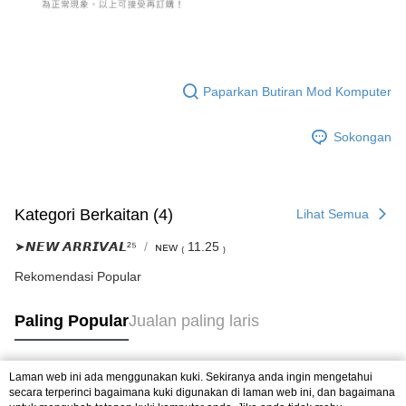
Paparkan Butiran Mod Komputer
Sokongan
Kategori Berkaitan (4)
Lihat Semua
➤𝙉𝙀𝙒 𝘼𝙍𝙍𝙄𝙑𝘼𝙇²⁵
ɴᴇᴡ ₍ 11.25 ₎
Rekomendasi Popular
Paling Popular
Jualan paling laris
Laman web ini ada menggunakan kuki. Sekiranya anda ingin mengetahui
Tag Popular
secara terperinci bagaimana kuki digunakan di laman web ini, dan bagaimana