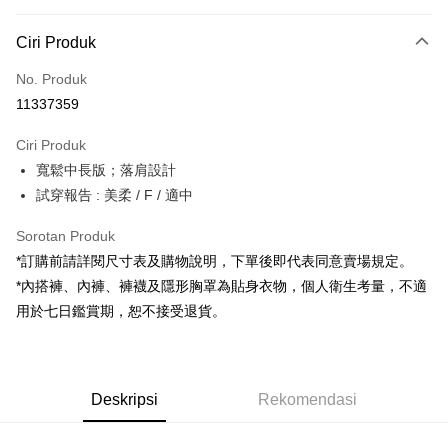
Kaedah Pembayaran
Ciri Produk
Kad Kredit (Bayaran Penuh)
No. Produk
Pengambilan di Kedai Serbaneka
11337359
LINE Pay
Ciri Produk
Apple Pay
寬鬆中長版；落肩設計
試穿報告 : 美柔 / F / 適中
JKOPAY
Google Pay
Sorotan Produk
*訂購前請詳閱尺寸表及購物說明，下單後即代表同意賣場規定。
OP Pay Later
*內搭褲、內褲、褲襪及隱形胸罩為貼身衣物，個人衛生考量，不適
Deskripsi
用於七日鑑賞期，恕不接受退貨。
[Terma Penggunaan untuk OP Pay Later]
AFTEE
Perkhidmatan ini disediakan oleh Taiwan Mobile dan tersedia untuk
Deskripsi
pengguna Taiwan Mobile tanpa memerlukan permohonan tambahan.
Pertama, Mengenai Perkhidmatan AFTEE Beli Sekarang Bayar Kemudian
Pemindahan ATM
Deskripsi
Rekomendasi
1. Dengan memilih AFTEE sebagai kaedah pembayaran, mesej
Jika anda memilih OP Pay Later sebagai kaedah pembayaran, sistem
pengesahan AFTEE akan muncul.
akan mengarahkan anda secara automatik ke proses transaksi OP Pay
2. Anda boleh meneruskan pembayaran selepas pengesahan SMS.
Pilihan Penghantaran
Later selepas pesanan dibuat. Anda perlu mengesahkan nombor telefon