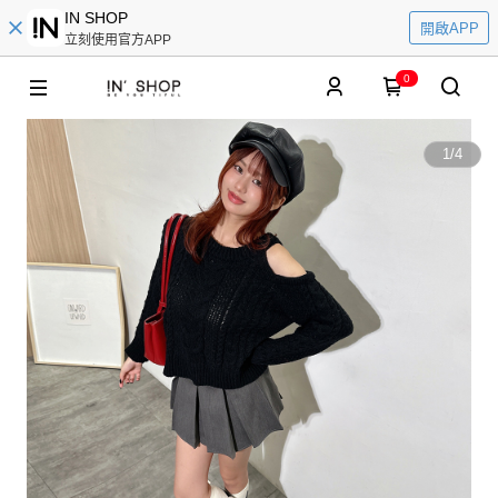
IN SHOP
開啟APP
立刻使用官方APP
0
1
/
4