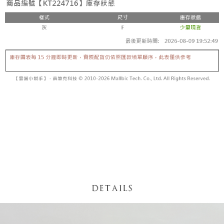
【「AFTEE先享後付」結帳流程】
醒簡訊。
１．於結帳方式選擇「AFTEE先享後付」後，將跳轉至「AFTEE先享後付」
2.透過簡訊連結打開帳單後，可選擇「超商條碼／台灣大直營門市／銀行轉
付款後全家取貨
結帳頁面，進行簡訊認證並確認金額後，即可完成結帳。
帳／街口支付／iPASS MONEY」等通路繳費。
２．訂單成立數日內，您將收到繳費通知簡訊。
每筆NT$60，滿NT$1,600(含以上)免運費
３．收到繳費通知簡訊後14天內，點擊此簡訊中的連結，可透過四大超商／
【注意事項】
ATM／網路銀行／等多元方式進行付款，方視為交易完成。
已關閉，請勿下單
1.本服務係由「台灣大哥大股份有限公司」（以下簡稱本公司）所提供，讓
※ 請注意：結帳手續完成當下不需立刻繳費，但若您需要取消訂單，請聯絡
用戶於交易時，得透過本服務購買商品或服務，並由商店將買賣／分期付款
每筆NT$10,000
購買商品的店家。未經商家同意取消之訂單仍視為有效，需透過AFTEE先享
買賣價金債權讓與本公司後，依約使用本公司帳單繳交帳款。
後付繳納相關費用。
2.基於同意付款使用「大哥付你分期」之契約關係目的，商店將以您的個人
已關閉，請勿下單(付取)
※ 交易是否成功請以「AFTEE先享後付 」之結帳頁面顯示為準，若有關於
資料（包含姓名、電話或地址）提供予台灣大哥大進項蒐集、處理及利用，
是否繳費成功／繳費後需取消欲退款等相關疑問，請聯繫「AFTEE先享後付
每筆NT$10,000
由本公司與您本人進行分期帳單所需資料之確認、核對及更正。
客戶支援中心」
https://netprotections.freshdesk.com/support/home
3.完整用戶服務條款，請詳閱以下連結：
https://oppay.tw/userRule
7-11取貨付款
【注意事項】
１．透過由恩沛科技股份有限公司提供之「AFTEE先享後付」服務完成之交
每筆NT$60，滿NT$1,800(含以上)免運費
易，需依本服務之必要範圍內提供個人資料，並將交易相關給付款項請求債
權轉讓予恩沛科技股份有限公司。
付款後7-11取貨
２．關於個人資料處理事宜，請瀏覽以下網址：
每筆NT$60，滿NT$1,600(含以上)免運費
https://aftee.tw/terms/#terms3
３．未成年的使用者請事先徵得法定代理人或監護人之同意方可使用
宅配
「AFTEE先享後付」，若未經同意申辦者引起之損失，本公司不負相關責
任。
每筆NT$100，滿NT$2,500(含以上)免運費
４．使用「AFTEE先享後付」時，將依據個別帳號之用戶狀況，依本公司即
時審查核予不同之上限額度；若仍有額度不足之情形，本公司將視審查結果
國家/地區配送
查看運費
請求用戶進行身份認證。