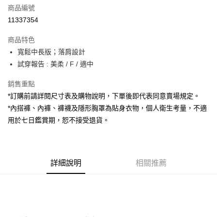
商品編號
超商取貨付款
11337354
LINE Pay
商品特色
Apple Pay
寬鬆中長版；落肩設計
試穿報告 : 美柔 / F / 適中
街口支付
銷售重點
Google Pay
*訂購前請詳閱尺寸表及購物說明，下單後即代表同意賣場規定。
大哥付你分期
*內搭褲、內褲、褲襪及隱形胸罩為貼身衣物，個人衛生考量，不適
相關說明
用於七日鑑賞期，恕不接受退貨。
【大哥付你分期使用說明】
AFTEE先享後付
1.本服務由台灣大哥大提供，台灣大哥大用戶可立即使用無須另外申請。
2.付款方式選擇「大哥付你分期」，訂單成立後會自動跳轉到大哥付的交易
相關說明
流程，驗證手機門號後，選擇欲分期的期數、繳款截止日，確認付款後即完
【關於「AFTEE先享後付」】
成交易。
詳細說明
相關推薦
ATM付款
AFTEE先享後付是「在收到商品之後才付款」的支付方式。 讓您購物簡單
3.實際核准額度、可分期數及費用金額請依後續交易確認頁面所載為準。
便利好安心！
4.訂單成立30分鐘內，如未前往確認交易或遇審核未通過，訂單將自動取
１．簡單：不需註冊會員、不需綁卡、不需儲值。
運送方式
消。如遇「轉專審核」未通過狀況，表示未達大哥付你分期系統評分，恕無
２．便利：只要手機號碼，簡訊認證，即可結帳。
法說明評估內容。
３．安心：先確認商品／服務後，再付款。
全家取貨付款
【繳款方式說明】
1.分期款項不併入電信帳單，「大哥付你分期」於每月結算日後寄送繳費提
每筆NT$60，滿NT$1,800(含以上)免運費