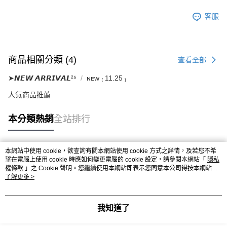
客服
商品相關分類 (4)
查看全部
➤𝙉𝙀𝙒 𝘼𝙍𝙍𝙄𝙑𝘼𝙇²⁵
ɴᴇᴡ ₍ 11.25 ₎
人氣商品推薦
本分類熱銷
全站排行
本網站中使用 cookie，欲查詢有關本網站使用 cookie 方式之詳情，及若您不希
熱門標籤
望在電腦上使用 cookie 時應如何變更電腦的 cookie 設定，請參閱本網站「
隱私
權條款
」之 Cookie 聲明。您繼續使用本網站即表示您同意本公司得按本網站使
用條款之 Cookie 聲明使用 cookie。
了解更多 >
我知道了