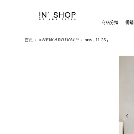
商品分類
暢銷排
首頁
➤𝙉𝙀𝙒 𝘼𝙍𝙍𝙄𝙑𝘼𝙇²⁵
ɴᴇᴡ ₍ 11.25 ₎