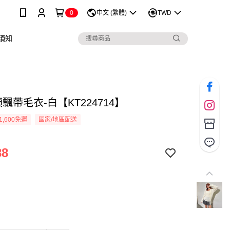
0
中文 (繁體)
TWD
須知
飄帶毛衣-白【KT224714】
1,600免運
國家/地區配送
88