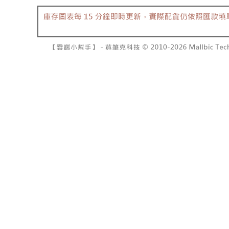
7-11取貨
１．透過由
交易，需
每筆NT$6
求債權轉
２．關於
付款後7-1
https://aft
每筆NT$6
３．未成
「AFTE
宅配
任。
４．使用「
每筆NT$1
即時審查
結果請求
國家/地區
５．嚴禁
形，恩沛
動。