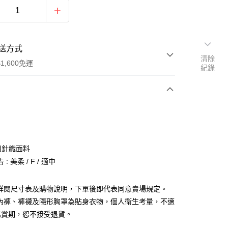
送方式
清除
1,600免運
紀錄
次付款
付款
粗針織面料
: 美柔 / F / 適中
請詳閱尺寸表及購物說明，下單後即代表同意賣場規定。
、內褲、褲襪及隱形胸罩為貼身衣物，個人衛生考量，不適
y
鑑賞期，恕不接受退貨。
分期