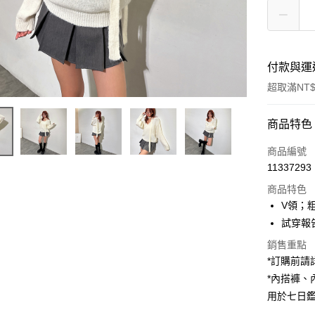
付款與運
超取滿NT$
付款方式
商品特色
信用卡一
商品編號
11337293
超商取貨
商品特色
LINE Pay
V領；
試穿報告 
Apple Pay
銷售重點
街口支付
*訂購前
*內搭褲
Google Pa
用於七日
大哥付你