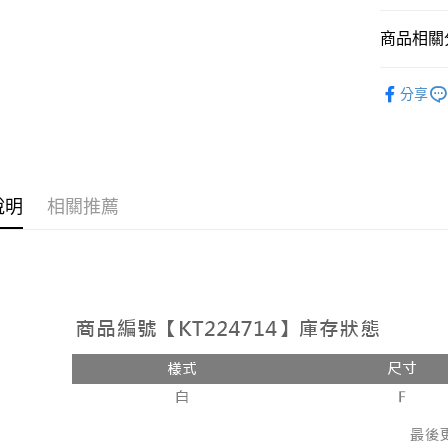
相關說明
【大哥付
商品相關分
AFTEE先
1.本服務
2.付款方
相關說明
➤𝙉𝙀𝙒 𝘼𝙍
流程，驗
【關於「A
分享
ATM付款
完成交易
AFTEE
人氣商品
3.實際核
便利好安
4.訂單成
１．簡單
【上衣】
消。如遇
２．便利
運送方式
無法說明
【上衣】
３．安心
【繳款方
全家取貨
說明
相關推薦
1.分期款
【「AFT
醒簡訊。
每筆NT$6
１．於結帳
2.透過簡
付」結帳
帳／街口支
付款後全
２．訂單
３．收到繳
每筆NT$6
【注意事
／ATM／
1.本服務
※ 請注意
已關閉，
用戶於交
絡購買商品
款買賣價
先享後付
每筆NT$10
2.基於同
※ 交易是
資料（包
是否繳費成
已關閉，請
用，由本
付客戶支
每筆NT$10
3.完整用
【注意事