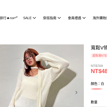
行🔥ᴛᴏᴘ⁵⁰
SALE
穿搭指南
會員禮遇
海外購物
寬鬆V領
超取滿NT$
NT$768
NT$4
顏色：白
數量