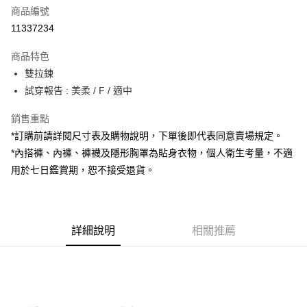
商品編號
超商取貨付款
11337234
LINE Pay
商品特色
Apple Pay
雙拉鍊
試穿報告 : 美柔 / F / 適中
街口支付
銷售重點
Google Pay
*訂購前請詳閱尺寸表及購物說明，下單後即代表同意賣場規定。
大哥付你分期
*內搭褲、內褲、褲襪及隱形胸罩為貼身衣物，個人衛生考量，不適
相關說明
用於七日鑑賞期，恕不接受退貨。
【大哥付你分期使用說明】
AFTEE先享後付
1.本服務由台灣大哥大提供，台灣大哥大用戶可立即使用無須另外申請。
2.付款方式選擇「大哥付你分期」，訂單成立後會自動跳轉到大哥付的交易
相關說明
流程，驗證手機門號後，選擇欲分期的期數、繳款截止日，確認付款後即完
【關於「AFTEE先享後付」】
成交易。
詳細說明
相關推薦
ATM付款
AFTEE先享後付是「在收到商品之後才付款」的支付方式。 讓您購物簡單
3.實際核准額度、可分期數及費用金額請依後續交易確認頁面所載為準。
便利好安心！
4.訂單成立30分鐘內，如未前往確認交易或遇審核未通過，訂單將自動取
１．簡單：不需註冊會員、不需綁卡、不需儲值。
運送方式
消。如遇「轉專審核」未通過狀況，表示未達大哥付你分期系統評分，恕無
２．便利：只要手機號碼，簡訊認證，即可結帳。
法說明評估內容。
３．安心：先確認商品／服務後，再付款。
全家取貨付款
【繳款方式說明】
1.分期款項不併入電信帳單，「大哥付你分期」於每月結算日後寄送繳費提
每筆NT$60，滿NT$1,800(含以上)免運費