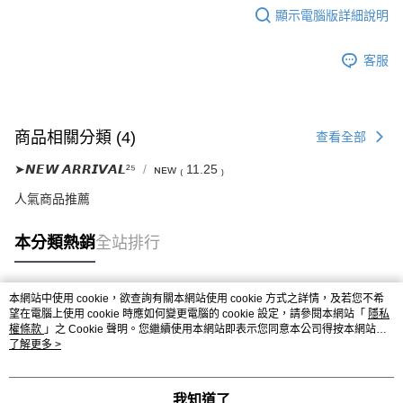
顯示電腦版詳細說明
客服
商品相關分類 (4)
查看全部
➤𝙉𝙀𝙒 𝘼𝙍𝙍𝙄𝙑𝘼𝙇²⁵
ɴᴇᴡ ₍ 11.25 ₎
人氣商品推薦
本分類熱銷
全站排行
本網站中使用 cookie，欲查詢有關本網站使用 cookie 方式之詳情，及若您不希
熱門標籤
望在電腦上使用 cookie 時應如何變更電腦的 cookie 設定，請參閱本網站「
隱私
權條款
」之 Cookie 聲明。您繼續使用本網站即表示您同意本公司得按本網站使
用條款之 Cookie 聲明使用 cookie。
了解更多 >
我知道了