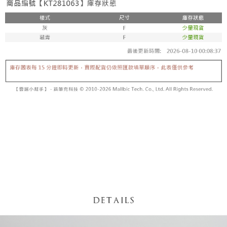
【「AFTEE先享後付」結帳流程】
醒簡訊。
１．於結帳方式選擇「AFTEE先享後付」後，將跳轉至「AFTEE先享後付」
2.透過簡訊連結打開帳單後，可選擇「超商條碼／台灣大直營門市／銀行轉
付款後全家取貨
結帳頁面，進行簡訊認證並確認金額後，即可完成結帳。
帳／街口支付／iPASS MONEY」等通路繳費。
２．訂單成立數日內，您將收到繳費通知簡訊。
每筆NT$60，滿NT$1,600(含以上)免運費
３．收到繳費通知簡訊後14天內，點擊此簡訊中的連結，可透過四大超商／
【注意事項】
ATM／網路銀行／等多元方式進行付款，方視為交易完成。
已關閉，請勿下單
1.本服務係由「台灣大哥大股份有限公司」（以下簡稱本公司）所提供，讓
※ 請注意：結帳手續完成當下不需立刻繳費，但若您需要取消訂單，請聯絡
用戶於交易時，得透過本服務購買商品或服務，並由商店將買賣／分期付款
每筆NT$10,000
購買商品的店家。未經商家同意取消之訂單仍視為有效，需透過AFTEE先享
買賣價金債權讓與本公司後，依約使用本公司帳單繳交帳款。
後付繳納相關費用。
2.基於同意付款使用「大哥付你分期」之契約關係目的，商店將以您的個人
已關閉，請勿下單(付取)
※ 交易是否成功請以「AFTEE先享後付 」之結帳頁面顯示為準，若有關於
資料（包含姓名、電話或地址）提供予台灣大哥大進項蒐集、處理及利用，
是否繳費成功／繳費後需取消欲退款等相關疑問，請聯繫「AFTEE先享後付
每筆NT$10,000
由本公司與您本人進行分期帳單所需資料之確認、核對及更正。
客戶支援中心」
https://netprotections.freshdesk.com/support/home
3.完整用戶服務條款，請詳閱以下連結：
https://oppay.tw/userRule
7-11取貨付款
【注意事項】
１．透過由恩沛科技股份有限公司提供之「AFTEE先享後付」服務完成之交
每筆NT$60，滿NT$1,800(含以上)免運費
易，需依本服務之必要範圍內提供個人資料，並將交易相關給付款項請求債
權轉讓予恩沛科技股份有限公司。
付款後7-11取貨
２．關於個人資料處理事宜，請瀏覽以下網址：
每筆NT$60，滿NT$1,600(含以上)免運費
https://aftee.tw/terms/#terms3
３．未成年的使用者請事先徵得法定代理人或監護人之同意方可使用
宅配
「AFTEE先享後付」，若未經同意申辦者引起之損失，本公司不負相關責
任。
每筆NT$100，滿NT$2,500(含以上)免運費
４．使用「AFTEE先享後付」時，將依據個別帳號之用戶狀況，依本公司即
時審查核予不同之上限額度；若仍有額度不足之情形，本公司將視審查結果
國家/地區配送
查看運費
請求用戶進行身份認證。