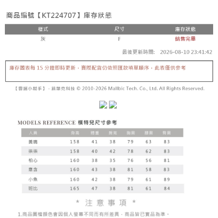
【「AFTEE先享後付」結帳流程】
醒簡訊。
１．於結帳方式選擇「AFTEE先享後付」後，將跳轉至「AFTEE先享後付」
2.透過簡訊連結打開帳單後，可選擇「超商條碼／台灣大直營門市／銀行轉
付款後全家取貨
結帳頁面，進行簡訊認證並確認金額後，即可完成結帳。
帳／街口支付／iPASS MONEY」等通路繳費。
２．訂單成立數日內，您將收到繳費通知簡訊。
每筆NT$60，滿NT$1,600(含以上)免運費
３．收到繳費通知簡訊後14天內，點擊此簡訊中的連結，可透過四大超商／
【注意事項】
ATM／網路銀行／等多元方式進行付款，方視為交易完成。
已關閉，請勿下單
1.本服務係由「台灣大哥大股份有限公司」（以下簡稱本公司）所提供，讓
※ 請注意：結帳手續完成當下不需立刻繳費，但若您需要取消訂單，請聯絡
用戶於交易時，得透過本服務購買商品或服務，並由商店將買賣／分期付款
每筆NT$10,000
購買商品的店家。未經商家同意取消之訂單仍視為有效，需透過AFTEE先享
買賣價金債權讓與本公司後，依約使用本公司帳單繳交帳款。
後付繳納相關費用。
2.基於同意付款使用「大哥付你分期」之契約關係目的，商店將以您的個人
已關閉，請勿下單(付取)
※ 交易是否成功請以「AFTEE先享後付 」之結帳頁面顯示為準，若有關於
資料（包含姓名、電話或地址）提供予台灣大哥大進項蒐集、處理及利用，
是否繳費成功／繳費後需取消欲退款等相關疑問，請聯繫「AFTEE先享後付
每筆NT$10,000
由本公司與您本人進行分期帳單所需資料之確認、核對及更正。
客戶支援中心」
https://netprotections.freshdesk.com/support/home
3.完整用戶服務條款，請詳閱以下連結：
https://oppay.tw/userRule
7-11取貨付款
【注意事項】
１．透過由恩沛科技股份有限公司提供之「AFTEE先享後付」服務完成之交
每筆NT$60，滿NT$1,800(含以上)免運費
易，需依本服務之必要範圍內提供個人資料，並將交易相關給付款項請求債
權轉讓予恩沛科技股份有限公司。
付款後7-11取貨
２．關於個人資料處理事宜，請瀏覽以下網址：
每筆NT$60，滿NT$1,600(含以上)免運費
https://aftee.tw/terms/#terms3
３．未成年的使用者請事先徵得法定代理人或監護人之同意方可使用
宅配
「AFTEE先享後付」，若未經同意申辦者引起之損失，本公司不負相關責
任。
每筆NT$100，滿NT$2,500(含以上)免運費
４．使用「AFTEE先享後付」時，將依據個別帳號之用戶狀況，依本公司即
時審查核予不同之上限額度；若仍有額度不足之情形，本公司將視審查結果
國家/地區配送
查看運費
請求用戶進行身份認證。