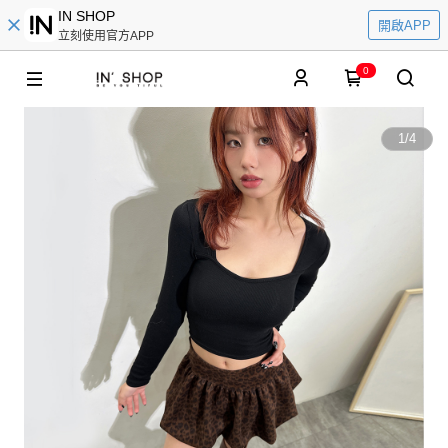
IN SHOP
開啟APP
立刻使用官方APP
0
1
/
4