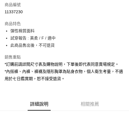
商品編號
超商取貨付款
11337230
LINE Pay
商品特色
Apple Pay
彈性棉質面料
試穿報告 : 美柔 / F / 適中
街口支付
此商品售出後，不可退貨
Google Pay
銷售重點
大哥付你分期
*訂購前請詳閱尺寸表及購物說明，下單後即代表同意賣場規定。
相關說明
*內搭褲、內褲、褲襪及隱形胸罩為貼身衣物，個人衛生考量，不適
【大哥付你分期使用說明】
用於七日鑑賞期，恕不接受退貨。
AFTEE先享後付
1.本服務由台灣大哥大提供，台灣大哥大用戶可立即使用無須另外申請。
2.付款方式選擇「大哥付你分期」，訂單成立後會自動跳轉到大哥付的交易
相關說明
流程，驗證手機門號後，選擇欲分期的期數、繳款截止日，確認付款後即完
【關於「AFTEE先享後付」】
成交易。
ATM付款
AFTEE先享後付是「在收到商品之後才付款」的支付方式。 讓您購物簡單
3.實際核准額度、可分期數及費用金額請依後續交易確認頁面所載為準。
便利好安心！
詳細說明
相關推薦
4.訂單成立30分鐘內，如未前往確認交易或遇審核未通過，訂單將自動取
１．簡單：不需註冊會員、不需綁卡、不需儲值。
運送方式
消。如遇「轉專審核」未通過狀況，表示未達大哥付你分期系統評分，恕無
２．便利：只要手機號碼，簡訊認證，即可結帳。
法說明評估內容。
３．安心：先確認商品／服務後，再付款。
全家取貨付款
【繳款方式說明】
1.分期款項不併入電信帳單，「大哥付你分期」於每月結算日後寄送繳費提
每筆NT$60，滿NT$1,800(含以上)免運費