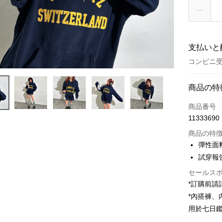
支払いと
コンビニ受
お支払い
商品の特
クレジット
商品番号
11333690
コンビニ
商品の特
LINE Pay
彈性面
試穿報告 
Apple Pay
セールス
JKOPAY
*訂購前
Google Pa
*內搭褲
用於七日
OP Pay La