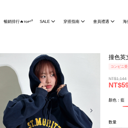
暢銷排行🔥ᴛᴏᴘ⁵⁰
SALE
穿搭指南
會員禮遇
海
撞色英文
コンビニ受け
NT$1,144
NT$5
顏色：藍
数量