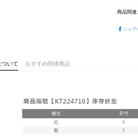
説明
【OP Pay
商品関連
AFTEE
1. 本サ
追加の申
説明
➤𝙉𝙀𝙒 𝘼𝙍
2. 支払い
一、 AF
シェア
ATM払い
動的に OP
1.お支払
おすすめ
払いの回
ドウが表
す。
2.SMS
【上衣】
3. 実際
3.注文す
配送方法
ジを基準
【上衣】
す。
4. 注文
4.ご注文
全家取貨
について
おすすめ関連商品
合、注文
員の場合は
が発生し
配送毎にNT
5.商品受
評価内容
たはアプリ
付款後全
ングでお
配送毎にNT
【支払い
代金納付期
1. 分割払
プリをダウ
已關閉，
の締め日後
以内まで
2. SM
配送毎にNT
湾大直営店
お支払期限
で支払い
已關閉，請
もとに計算
期限を延
配送毎にNT
【注意事
（例：予
1. 本サ
の有無に関