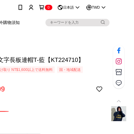
0
日本語
TWD
外購物須知
字長板連帽T-藍【KT224710】
取り NT$1,600以上で送料無料
国・地域配送
99