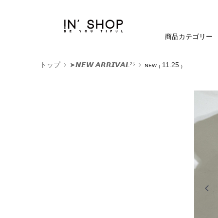
商品カテゴリー
トップ
➤𝙉𝙀𝙒 𝘼𝙍𝙍𝙄𝙑𝘼𝙇²⁵
ɴᴇᴡ ₍ 11.25 ₎