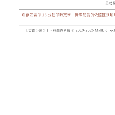
7-11取貨
よって提
スを購入
二、支払
配送毎にNT
渡した後
1.初回 
す。
き、限度
付款後7-1
2. 「OP
2.決済金額
配送毎にNT
人情報（
3.現在、
処理およ
宅配
報の確認
三、利用規
3. 完全
プロテクシ
配送毎にNT
ださい：
ht
します。
文者の氏
國家/地區
これに限ら
されます。
AFTEE
明』をご
AFTEE
なります。
延滞納金
後見人の同
個人情報
を行使し
cs_tw@netp
を、必要な