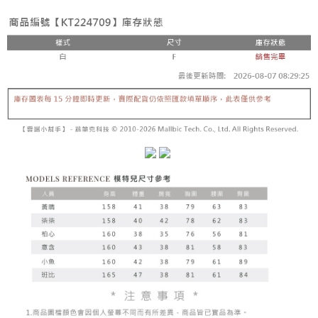
5. 收到商品當下無需繳費，確認無誤後，請再利用繳費通知簡訊或AFTEE
1. 分期款项不并入电信账单，“大哥付你分期”于每月结算日后寄送缴费提醒
APP於四大便利商店‧ATM/網銀等方式進行付款。
短信。
付款後全家取貨
2. 通过短信链接打开账单后，可选择 “超商条码／台湾大直营门市／银行转
請留意繳費期限為 14 天。唯有下載 AFTEE App 成為 AFTEE 會員者方能享
每笔NT$60，满NT$1,600(含以上)免运费
账／街口支付／iPASS MONEY”等通路缴费。
有最長 45 天內付款之服務。
已關閉，請勿下單
【注意事项】
繳費期限，為商家向您請款的時間，再加上使用AFTEE可延長的天數所計算
1. 本服务系由 “台湾大哥大股份有限公司”所提供，让用户于交易时，得通过
每笔NT$10,000
出。使用AFTEE下訂可以延長您收到商品前的繳費天數，但無法保證一定能
本服务购买商品或服务，并由商店将买卖／分期付款买卖价金债权让与本公
夠在期限內收到商品(例如:預購商品或預計到貨時間較長者)。因此無論收到
司后，依约使用本公司账单缴交账款。
已關閉，請勿下單(付取)
商品與否，仍需要請您在AFTEE規定的時間內完成繳費。
2. 基于同意付款使用 “大哥付你分期”之契约关系目的，商店将以您的个人资
每笔NT$10,000
料（包含姓名、电话或地址）提供予台湾大哥大进项收集、处理及利用，由
二、付款限制
台湾大哥大与本人进行分期账单所需资料之确认、核对及更正。
1. 初次使用 AFTEE 時，將依認證結果及本公司審查結果，核予每個人不同
7-11取貨付款
3. 完整用户服务条款，请详阅以下链接：
https://oppay.tw/userRule
之上限額度
2. 結帳金額須大於NT$30
每笔NT$60，满NT$1,800(含以上)免运费
3. 目前僅支援台灣會員
付款後7-11取貨
三、聲明條款
每笔NT$60，满NT$1,600(含以上)免运费
「AFTEE先享後付」(下稱本服務)乃由恩沛科技股份有限公司(下稱 AFTEE )
所提供，並由 AFTEE 向您收取款項。因使用本服務所須提供之個人資料(包
宅配
含但不限於訂購人姓名、電話，收件人姓名、電話、收件地址)，將交付予
AFTEE 於本服務必要服務範圍內運用。關於 AFTEE 對於個人資料之蒐集、
每笔NT$100，满NT$2,500(含以上)免运费
處理、利用，詳參 AFTEE 官網之『個人資料蒐集、處理及利用告知聲明』
（
https://aftee.tw/privacypolicy/
）。
國家/地區配送
查看运费