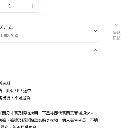
送方式
清除
1,600免運
紀錄
次付款
付款
質面料
: 美柔 / F / 適中
售出後，不可退貨
請詳閱尺寸表及購物說明，下單後即代表同意賣場規定。
y
、內褲、褲襪及隱形胸罩為貼身衣物，個人衛生考量，不適
分期
鑑賞期，恕不接受退貨。