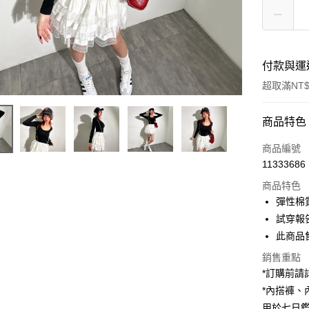
付款與運
超取滿NT$
付款方式
商品特色
信用卡一
商品編號
11333686
超商取貨
商品特色
LINE Pay
彈性棉
試穿報告 
Apple Pay
此商品
街口支付
銷售重點
*訂購前
Google Pa
*內搭褲
大哥付你
用於七日