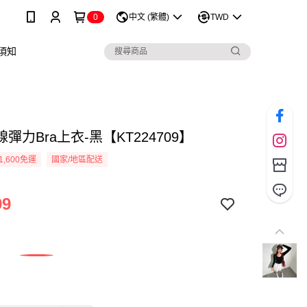
0
中文 (繁體)
TWD
須知
彈力Bra上衣-黑【KT224709】
1,600免運
國家/地區配送
99