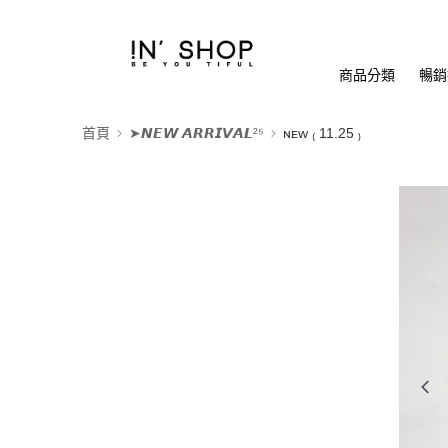
商品分類
暢銷排
首頁
➤𝙉𝙀𝙒 𝘼𝙍𝙍𝙄𝙑𝘼𝙇²⁵
ɴᴇᴡ ₍ 11.25 ₎