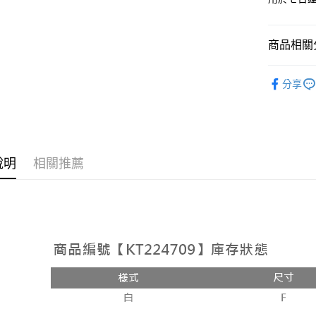
相關說明
【大哥付
AFTEE先
1.本服務
商品相關分
2.付款方
相關說明
流程，驗
【關於「A
ATM付款
➤𝙉𝙀𝙒 𝘼𝙍
完成交易
AFTEE
分享
3.實際核
便利好安
人氣商品
4.訂單成
１．簡單
消。如遇
２．便利
運送方式
【上衣】
無法說明
３．安心
【繳款方
【上衣】
全家取貨
1.分期款
【「AFT
醒簡訊。
說明
相關推薦
每筆NT$6
１．於結帳
2.透過簡
付」結帳
帳／街口支
付款後全
２．訂單
３．收到繳
每筆NT$6
【注意事
／ATM／
1.本服務
※ 請注意
已關閉，
用戶於交
絡購買商品
款買賣價
先享後付
每筆NT$10
2.基於同
※ 交易是
資料（包
是否繳費成
已關閉，請
用，由本
付客戶支
每筆NT$10
3.完整用
【注意事