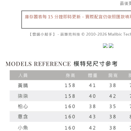
7-11取貨
１．透過由
交易，需
每筆NT$6
求債權轉
２．關於
付款後7-1
https://aft
每筆NT$6
３．未成
「AFTE
宅配
任。
４．使用「
每筆NT$1
即時審查
結果請求
國家/地區
５．嚴禁
形，恩沛
動。