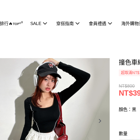
行🔥ᴛᴏᴘ⁵⁰
SALE
穿搭指南
會員禮遇
海外購物
撞色車線
超取滿NT$
NT$800
NT$3
顏色：黑
數量