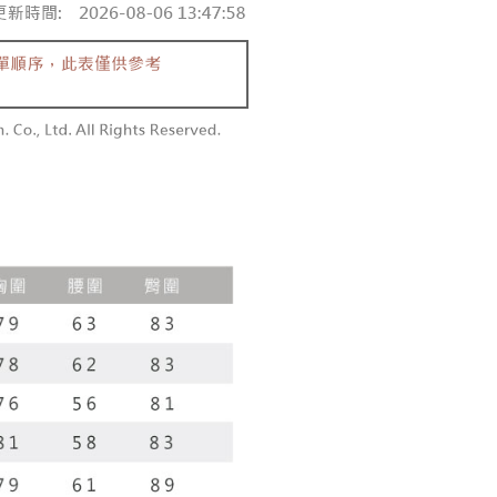
付款
恩沛科技股份有限公司提供之「AFTEE先享後付」服務完成之
依本服務之必要範圍內提供個人資料，並將交易相關給付款項請
0，滿NT$1,800(含以上)免運費
讓予恩沛科技股份有限公司。
個人資料處理事宜，請瀏覽以下網址：
1取貨
ee.tw/terms/#terms3
0，滿NT$1,600(含以上)免運費
年的使用者請事先徵得法定代理人或監護人之同意方可使用
E先享後付」，若未經同意申辦者引起之損失，本公司不負相關責
AFTEE先享後付」時，將依據個別帳號之用戶狀況，依本公司
00，滿NT$2,500(含以上)免運費
核予不同之上限額度；若仍有額度不足之情形，本公司將視審查
用戶進行身份認證。
配送
查看運費
一人註冊多個帳號或使用他人資訊註冊。若發現惡意使用之情
科技股份有限公司將有權停止該用戶之使用額度並採取法律行