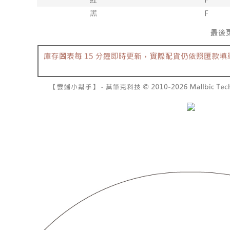
7-11取貨
１．透過由
交易，需
每筆NT$6
求債權轉
２．關於
付款後7-1
https://aft
每筆NT$6
３．未成
「AFTE
宅配
任。
４．使用「
每筆NT$1
即時審查
結果請求
國家/地區
５．嚴禁
形，恩沛
動。