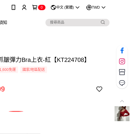
0
中文 (繁體)
TWD
須知
皺彈力Bra上衣-紅【KT224708】
1,600免運
國家/地區配送
99