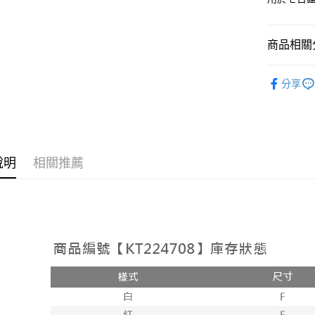
相關說明
【大哥付
AFTEE先
1.本服務
商品相關分
2.付款方
相關說明
流程，驗
【關於「A
ATM付款
➤𝙉𝙀𝙒 𝘼𝙍
完成交易
AFTEE
分享
3.實際核
便利好安
人氣商品
4.訂單成
１．簡單
消。如遇
２．便利
運送方式
【上衣】
無法說明
３．安心
【繳款方
【上衣】
全家取貨
1.分期款
【「AFT
醒簡訊。
說明
相關推薦
每筆NT$6
１．於結帳
2.透過簡
付」結帳
帳／街口支
付款後全
２．訂單
３．收到繳
每筆NT$6
【注意事
／ATM／
1.本服務
※ 請注意
已關閉，
用戶於交
絡購買商品
款買賣價
先享後付
每筆NT$10
2.基於同
※ 交易是
資料（包
是否繳費成
已關閉，請
用，由本
付客戶支
每筆NT$10
3.完整用
【注意事