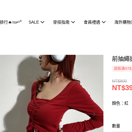
行🔥ᴛᴏᴘ⁵⁰
SALE
穿搭指南
會員禮遇
海外購物
前抽繩抓
超取滿NT$
NT$800
NT$3
顏色：紅
數量