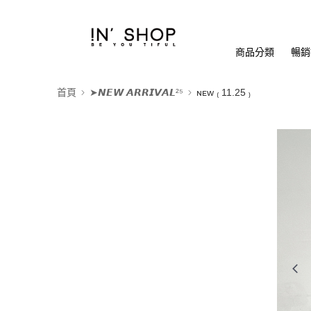
商品分類
暢銷排
首頁
➤𝙉𝙀𝙒 𝘼𝙍𝙍𝙄𝙑𝘼𝙇²⁵
ɴᴇᴡ ₍ 11.25 ₎