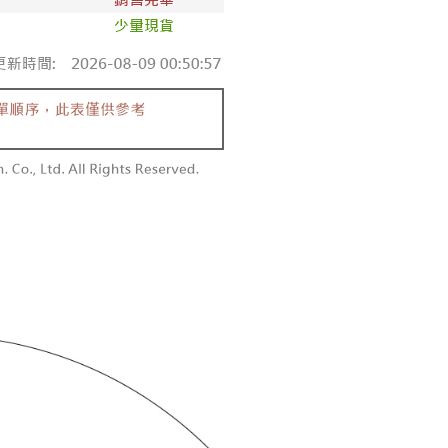
付款
恩沛科技股份有限公司提供之「AFTEE先享後付」服務完成之
依本服務之必要範圍內提供個人資料，並將交易相關給付款項請
0，滿NT$1,800(含以上)免運費
讓予恩沛科技股份有限公司。
個人資料處理事宜，請瀏覽以下網址：
1取貨
ee.tw/terms/#terms3
0，滿NT$1,600(含以上)免運費
年的使用者請事先徵得法定代理人或監護人之同意方可使用
E先享後付」，若未經同意申辦者引起之損失，本公司不負相關責
AFTEE先享後付」時，將依據個別帳號之用戶狀況，依本公司
00，滿NT$2,500(含以上)免運費
核予不同之上限額度；若仍有額度不足之情形，本公司將視審查
用戶進行身份認證。
配送
查看運費
一人註冊多個帳號或使用他人資訊註冊。若發現惡意使用之情
科技股份有限公司將有權停止該用戶之使用額度並採取法律行