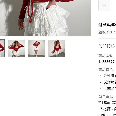
付款與運
超取滿NT$
付款方式
商品特色
信用卡一
商品編號
11333677
超商取貨
商品特色
LINE Pay
彈性胸
試穿報告 
Apple Pay
此商品
街口支付
銷售重點
*訂購前
Google Pa
*內搭褲
大哥付你
用於七日