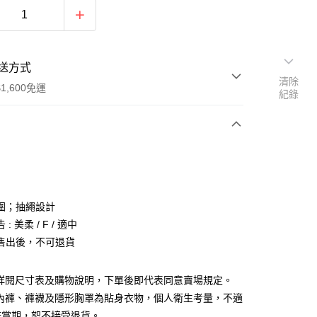
送方式
清除
1,600免運
紀錄
次付款
付款
圍；抽繩設計
: 美柔 / F / 適中
售出後，不可退貨
請詳閱尺寸表及購物說明，下單後即代表同意賣場規定。
y
、內褲、褲襪及隱形胸罩為貼身衣物，個人衛生考量，不適
分期
鑑賞期，恕不接受退貨。