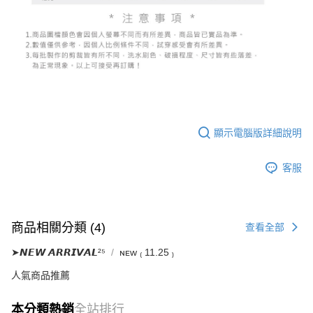
顯示電腦版詳細說明
客服
商品相關分類 (4)
查看全部
➤𝙉𝙀𝙒 𝘼𝙍𝙍𝙄𝙑𝘼𝙇²⁵
ɴᴇᴡ ₍ 11.25 ₎
人氣商品推薦
本分類熱銷
全站排行