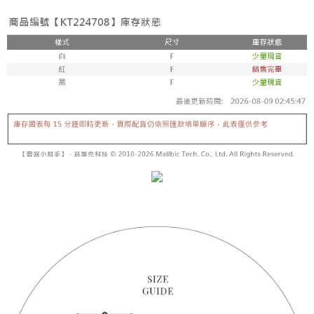
【「AFTEE先享後付」結帳流程】
醒簡訊。
１．於結帳方式選擇「AFTEE先享後付」後，將跳轉至「AFTEE先享後付」
2.透過簡訊連結打開帳單後，可選擇「超商條碼／台灣大直營門市／銀行轉
付款後全家取貨
結帳頁面，進行簡訊認證並確認金額後，即可完成結帳。
帳／街口支付／iPASS MONEY」等通路繳費。
２．訂單成立數日內，您將收到繳費通知簡訊。
每筆NT$60，滿NT$1,600(含以上)免運費
３．收到繳費通知簡訊後14天內，點擊此簡訊中的連結，可透過四大超商／
【注意事項】
ATM／網路銀行／等多元方式進行付款，方視為交易完成。
已關閉，請勿下單
1.本服務係由「台灣大哥大股份有限公司」（以下簡稱本公司）所提供，讓
※ 請注意：結帳手續完成當下不需立刻繳費，但若您需要取消訂單，請聯絡
用戶於交易時，得透過本服務購買商品或服務，並由商店將買賣／分期付款
每筆NT$10,000
購買商品的店家。未經商家同意取消之訂單仍視為有效，需透過AFTEE先享
買賣價金債權讓與本公司後，依約使用本公司帳單繳交帳款。
後付繳納相關費用。
2.基於同意付款使用「大哥付你分期」之契約關係目的，商店將以您的個人
已關閉，請勿下單(付取)
※ 交易是否成功請以「AFTEE先享後付 」之結帳頁面顯示為準，若有關於
資料（包含姓名、電話或地址）提供予台灣大哥大進項蒐集、處理及利用，
是否繳費成功／繳費後需取消欲退款等相關疑問，請聯繫「AFTEE先享後付
每筆NT$10,000
由本公司與您本人進行分期帳單所需資料之確認、核對及更正。
客戶支援中心」
https://netprotections.freshdesk.com/support/home
3.完整用戶服務條款，請詳閱以下連結：
https://oppay.tw/userRule
7-11取貨付款
【注意事項】
１．透過由恩沛科技股份有限公司提供之「AFTEE先享後付」服務完成之交
每筆NT$60，滿NT$1,800(含以上)免運費
易，需依本服務之必要範圍內提供個人資料，並將交易相關給付款項請求債
權轉讓予恩沛科技股份有限公司。
付款後7-11取貨
２．關於個人資料處理事宜，請瀏覽以下網址：
每筆NT$60，滿NT$1,600(含以上)免運費
https://aftee.tw/terms/#terms3
３．未成年的使用者請事先徵得法定代理人或監護人之同意方可使用
宅配
「AFTEE先享後付」，若未經同意申辦者引起之損失，本公司不負相關責
任。
每筆NT$100，滿NT$2,500(含以上)免運費
４．使用「AFTEE先享後付」時，將依據個別帳號之用戶狀況，依本公司即
時審查核予不同之上限額度；若仍有額度不足之情形，本公司將視審查結果
國家/地區配送
查看運費
請求用戶進行身份認證。