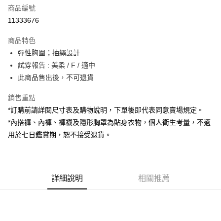
商品編號
超商取貨付款
11333676
LINE Pay
商品特色
Apple Pay
彈性胸圍；抽繩設計
試穿報告 : 美柔 / F / 適中
街口支付
此商品售出後，不可退貨
Google Pay
銷售重點
大哥付你分期
*訂購前請詳閱尺寸表及購物說明，下單後即代表同意賣場規定。
相關說明
*內搭褲、內褲、褲襪及隱形胸罩為貼身衣物，個人衛生考量，不適
【大哥付你分期使用說明】
用於七日鑑賞期，恕不接受退貨。
AFTEE先享後付
1.本服務由台灣大哥大提供，台灣大哥大用戶可立即使用無須另外申請。
2.付款方式選擇「大哥付你分期」，訂單成立後會自動跳轉到大哥付的交易
相關說明
流程，驗證手機門號後，選擇欲分期的期數、繳款截止日，確認付款後即完
【關於「AFTEE先享後付」】
成交易。
ATM付款
AFTEE先享後付是「在收到商品之後才付款」的支付方式。 讓您購物簡單
3.實際核准額度、可分期數及費用金額請依後續交易確認頁面所載為準。
便利好安心！
詳細說明
相關推薦
4.訂單成立30分鐘內，如未前往確認交易或遇審核未通過，訂單將自動取
１．簡單：不需註冊會員、不需綁卡、不需儲值。
運送方式
消。如遇「轉專審核」未通過狀況，表示未達大哥付你分期系統評分，恕無
２．便利：只要手機號碼，簡訊認證，即可結帳。
法說明評估內容。
３．安心：先確認商品／服務後，再付款。
全家取貨付款
【繳款方式說明】
1.分期款項不併入電信帳單，「大哥付你分期」於每月結算日後寄送繳費提
每筆NT$60，滿NT$1,800(含以上)免運費