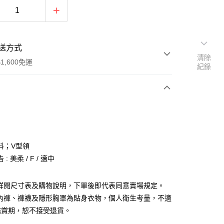
送方式
清除
1,600免運
紀錄
次付款
付款
料；V型領
: 美柔 / F / 適中
請詳閱尺寸表及購物說明，下單後即代表同意賣場規定。
、內褲、褲襪及隱形胸罩為貼身衣物，個人衛生考量，不適
y
鑑賞期，恕不接受退貨。
分期