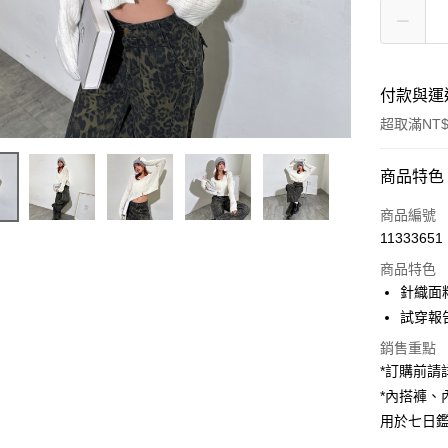
付款與運
超取滿NT$
付款方式
商品特色
信用卡一
商品編號
11333651
超商取貨
商品特色
LINE Pay
針織面
試穿報告 
Apple Pay
銷售重點
街口支付
*訂購前
*內搭褲
Google Pa
用於七日
大哥付你