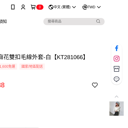
0
中文 (繁體)
TWD
須知
花雙扣毛線外套-白【KT281066】
1,600免運
國家/地區配送
88