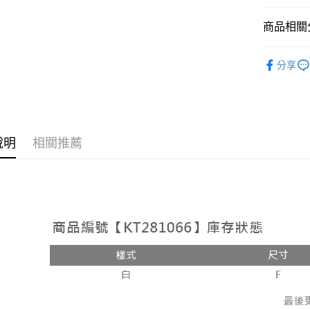
相關說明
【大哥付
商品相關分
AFTEE先
1.本服務
2.付款方
相關說明
➤𝙉𝙀𝙒 𝘼𝙍
流程，驗
【關於「A
分享
ATM付款
完成交易
AFTEE
人氣商品
3.實際核
便利好安
4.訂單成
１．簡單
【上衣】
消。如遇
２．便利
運送方式
無法說明
【外著】
３．安心
【繳款方
全家取貨
說明
相關推薦
1.分期款
【「AFT
醒簡訊。
每筆NT$6
１．於結帳
2.透過簡
付」結帳
帳／街口支
付款後全
２．訂單
３．收到繳
每筆NT$6
【注意事
／ATM／
1.本服務
※ 請注意
已關閉，
用戶於交
絡購買商品
款買賣價
先享後付
每筆NT$10
2.基於同
※ 交易是
資料（包
是否繳費成
已關閉，請
用，由本
付客戶支
每筆NT$10
3.完整用
【注意事