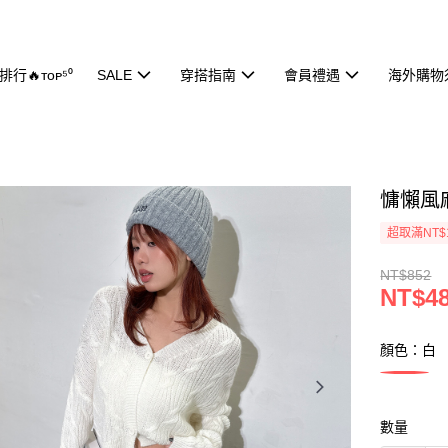
行🔥ᴛᴏᴘ⁵⁰
SALE
穿搭指南
會員禮遇
海外購物
慵懶風麻
超取滿NT$
NT$852
NT$4
顏色：白
數量