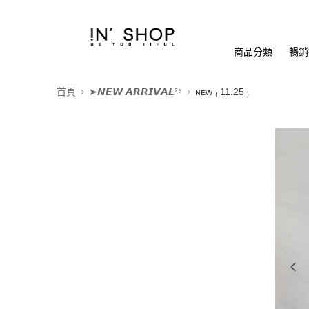
商品分類
暢銷排
首頁
➤𝙉𝙀𝙒 𝘼𝙍𝙍𝙄𝙑𝘼𝙇²⁵
ɴᴇᴡ ₍ 11.25 ₎