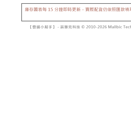
7-11取貨
１．透過由
交易，需
每筆NT$6
求債權轉
２．關於
付款後7-1
https://aft
每筆NT$6
３．未成
「AFTE
宅配
任。
４．使用「
每筆NT$1
即時審查
結果請求
國家/地區
５．嚴禁
形，恩沛
動。