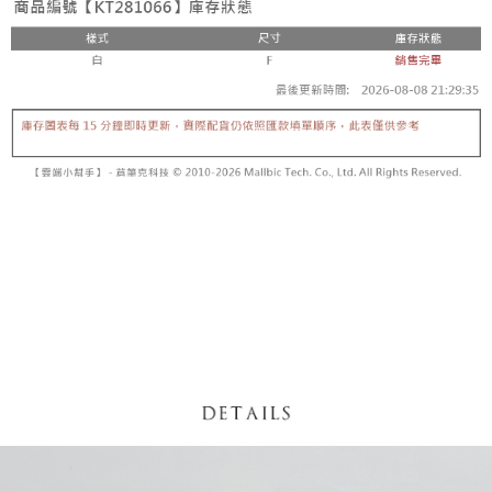
5. 收到商品當下無需繳費，確認無誤後，請再利用繳費通知簡訊或AFTEE
1. 分期款项不并入电信账单，“大哥付你分期”于每月结算日后寄送缴费提醒
APP於四大便利商店‧ATM/網銀等方式進行付款。
短信。
付款後全家取貨
2. 通过短信链接打开账单后，可选择 “超商条码／台湾大直营门市／银行转
請留意繳費期限為 14 天。唯有下載 AFTEE App 成為 AFTEE 會員者方能享
每笔NT$60，满NT$1,600(含以上)免运费
账／街口支付／iPASS MONEY”等通路缴费。
有最長 45 天內付款之服務。
已關閉，請勿下單
【注意事项】
繳費期限，為商家向您請款的時間，再加上使用AFTEE可延長的天數所計算
1. 本服务系由 “台湾大哥大股份有限公司”所提供，让用户于交易时，得通过
每笔NT$10,000
出。使用AFTEE下訂可以延長您收到商品前的繳費天數，但無法保證一定能
本服务购买商品或服务，并由商店将买卖／分期付款买卖价金债权让与本公
夠在期限內收到商品(例如:預購商品或預計到貨時間較長者)。因此無論收到
司后，依约使用本公司账单缴交账款。
已關閉，請勿下單(付取)
商品與否，仍需要請您在AFTEE規定的時間內完成繳費。
2. 基于同意付款使用 “大哥付你分期”之契约关系目的，商店将以您的个人资
每笔NT$10,000
料（包含姓名、电话或地址）提供予台湾大哥大进项收集、处理及利用，由
二、付款限制
台湾大哥大与本人进行分期账单所需资料之确认、核对及更正。
1. 初次使用 AFTEE 時，將依認證結果及本公司審查結果，核予每個人不同
7-11取貨付款
3. 完整用户服务条款，请详阅以下链接：
https://oppay.tw/userRule
之上限額度
2. 結帳金額須大於NT$30
每笔NT$60，满NT$1,800(含以上)免运费
3. 目前僅支援台灣會員
付款後7-11取貨
三、聲明條款
每笔NT$60，满NT$1,600(含以上)免运费
「AFTEE先享後付」(下稱本服務)乃由恩沛科技股份有限公司(下稱 AFTEE )
所提供，並由 AFTEE 向您收取款項。因使用本服務所須提供之個人資料(包
宅配
含但不限於訂購人姓名、電話，收件人姓名、電話、收件地址)，將交付予
AFTEE 於本服務必要服務範圍內運用。關於 AFTEE 對於個人資料之蒐集、
每笔NT$100，满NT$2,500(含以上)免运费
處理、利用，詳參 AFTEE 官網之『個人資料蒐集、處理及利用告知聲明』
（
https://aftee.tw/privacypolicy/
）。
國家/地區配送
查看运费