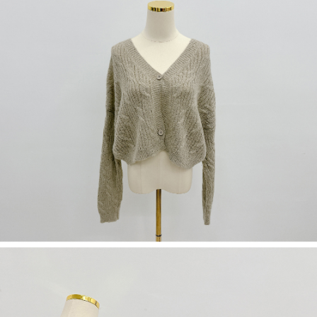
若款項超過繳費期限，將根據當次的金額加收年利率 16% 的逾期滯納金。
未成年的使用者，請事先徵得法定代理人或監護人之同意方可使用
AFTEE。
若您對於個人資料之處理、利用有任何疑問，或欲行使相關法律權利，請聯
繫恩沛科技股份有限公司。若您不同意我們將上開所示之個人資料，連同必
要之購買訂單資訊提供予 AFTEE ，或讓 AFTEE 蒐集處理利用您的個人資
料，請勿選用本服務。