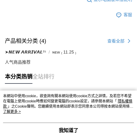
客服
产品相关分类 (4)
查看全部
➤𝙉𝙀𝙒 𝘼𝙍𝙍𝙄𝙑𝘼𝙇²⁵
ɴᴇᴡ ₍ 11.25 ₎
人气商品推荐
本分类热销
全站排行
本網站中使用cookie，欲查詢有關本網站使用cookie方式之詳情，及若您不希望
热门标签
在電腦上使用cookie時應如何變更電腦的cookie設定，請參閱本網站「
隱私權條
款
」之Cookie聲明。您繼續使用本網站即表示您同意本公司得按本網站使用條款
之Cookie聲明使用cookie。
了解更多 >
我知道了