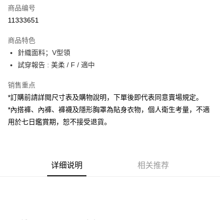
商品编号
超商取货付款
11333651
LINE Pay
商品特色
Apple Pay
針織面料；V型領
試穿報告 : 美柔 / F / 適中
街口支付
销售重点
Google Pay
*訂購前請詳閱尺寸表及購物說明，下單後即代表同意賣場規定。
大哥付你分期
*內搭褲、內褲、褲襪及隱形胸罩為貼身衣物，個人衛生考量，不適
相关说明
用於七日鑑賞期，恕不接受退貨。
【大哥付你分期使用说明】
AFTEE先享后付
1. 本服务由台湾大哥大提供，电信用户可立即使用无须另外申请。（限个人
月租型门号，不开放公司户及预付卡使用）
相关说明
2. 付款方式选择 “大哥付你分期”，订单成立后会自动跳转到大哥付的交易流
一、關於 AFTEE先享後付
程，验证手机门号后，选择欲分期的期数、缴款截止日，确认付款后即完成
详细说明
相关推荐
ATM付款
1. 於付款方式選擇AFTEE先享後付，將跳出AFTEE先享後付手機驗證視
交易。
窗。
3. 实际核准额度、可分期数及费用金额请依后续交易确认页面所载为准。
2. 進行簡訊驗證之後，即可完成結帳手續。
运送方式
4. 订单成立30分钟内，如未前往确认交易或遇审核未通过，订单将自动取
3. 訂單確認後不需事先繳費，商品會配送至您的指定地址。
消。如遇 “转专审核”未通过状况，表示未达系统评分，恕无法说明评估内
4. 下訂完成後，您的手機會收到一封繳費通知簡訊，APP會員則會收到
全家取貨付款
容。
AFTEE APP推播通知。
【缴款方式说明】
每笔NT$60，满NT$1,800(含以上)免运费