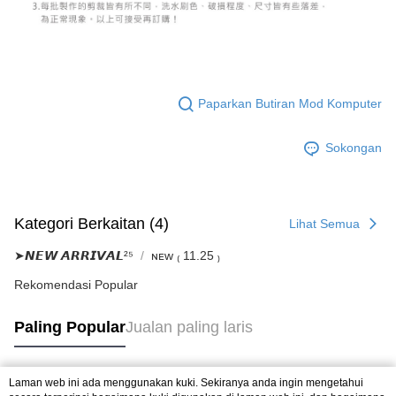
Paparkan Butiran Mod Komputer
Sokongan
Kategori Berkaitan (4)
Lihat Semua
➤𝙉𝙀𝙒 𝘼𝙍𝙍𝙄𝙑𝘼𝙇²⁵
ɴᴇᴡ ₍ 11.25 ₎
Rekomendasi Popular
Paling Popular
Jualan paling laris
Laman web ini ada menggunakan kuki. Sekiranya anda ingin mengetahui
Tag Popular