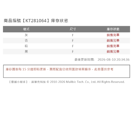
3. Tiada bayaran diperlukan apabila pesanan disahkan. Produk akan
mudah alih anda, memilih bilangan ansuran, dan menetapkan tarikh
dihantar ke alamat yang ditetapkan.
全家取貨付款
akhir pembayaran. Transaksi akan dianggap selesai setelah pembayaran
4. Setelah pesanan disahkan, anda akan menerima SMS pembayaran
disahkan.
NT$60/pesanan | Penghantaran percuma untuk pesanan
manakala ahli aplikasi akan menerima pemberitahuan tolak aplikasi
NT$1,800 atau lebih
AFTEE.
Had kredit yang diluluskan, tempoh ansuran yang tersedia, dan yuran
5. Tiada bayaran diperlukan apabila anda menerima produk. Sila buat
yang dikenakan adalah tertakluk kepada maklumat yang dinyatakan
pembayaran di empat kedai serbaneka utama, ATM atau perbankan
付款後全家取貨
pada halaman pengesahan transaksi seterusnya.
dalam talian dengan SMS pembayaran atau pemberitahuan tolak aplikasi
NT$60/pesanan | Penghantaran percuma untuk pesanan
AFTEE.
Jika transaksi tidak disahkan dalam masa 30 minit selepas pesanan
NT$1,600 atau lebih
dibuat, atau jika permohonan gagal dalam proses semakan, pesanan
Sila ambil perhatian bahawa tempoh pembayaran adalah 14 hari. Walau
akan dibatalkan secara automatik. Jika permohonan gagal pada
已關閉，請勿下單
bagaimanapun, bagi mereka yang telah memuat turun Aplikasi AFTEE
peringkat "semakan manual", ini bermakna kriteria pemarkahan sistem
dan mendaftar sebagai ahli AFTEE boleh menikmati tempoh pembayaran
NT$10,000/pesanan
tidak dipenuhi; butiran penilaian khusus tidak akan didedahkan.
sehingga 45 hari.
已關閉，請勿下單(付取)
[Arahan Pembayaran]
Tempoh pembayaran dikira dari masa kedai meminta pembayaran anda,
ditambah dengan bilangan hari yang boleh dilanjutkan oleh AFTEE. Anda
NT$10,000/pesanan
Pembayaran ansuran melalui OP Pay Later akan dibilkan secara
boleh melanjutkan tempoh pembayaran anda sebelum anda menerima
berasingan dan tidak termasuk dalam bil telekom anda. SMS peringatan
pesanan. Walau bagaimanapun, tiada jaminan bahawa anda boleh
7-11取貨付款
pembayaran akan dihantar selepas kitaran bil bulanan.
menerima pesanan anda semasa tempoh pembayaran (cth.: produk
NT$60/pesanan | Penghantaran percuma untuk pesanan
prapesanan atau produk yang mungkin mengambil masa yang lebih
Selepas mengakses bil melalui pautan dalam SMS, anda boleh
NT$1,800 atau lebih
lama untuk dihantar). Oleh itu, anda dikehendaki membuat pembayaran
menyelesaikan pembayaran anda melalui salah satu saluran berikut: kod
kepada AFTEE dalam tempoh sama ada anda menerima pesanan.
bar kedai serbaneka, kedai runcit Taiwan Mobile, pemindahan bank,
付款後7-11取貨
JKOPay, atau iPASS MONEY.
Kedua, Sekatan Pembayaran