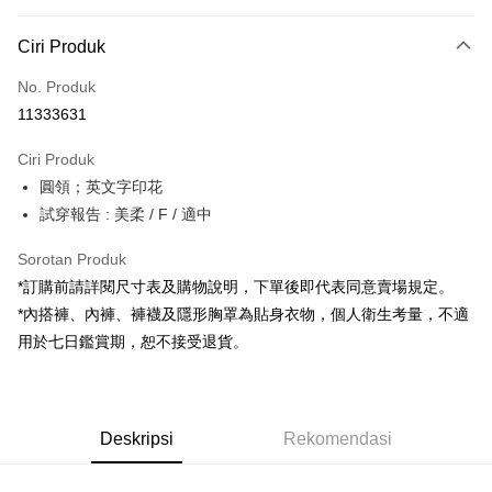
Kaedah Pembayaran
Ciri Produk
Kad Kredit (Bayaran Penuh)
No. Produk
Pengambilan di Kedai Serbaneka
11333631
LINE Pay
Ciri Produk
Apple Pay
圓領；英文字印花
試穿報告 : 美柔 / F / 適中
JKOPAY
Google Pay
Sorotan Produk
*訂購前請詳閱尺寸表及購物說明，下單後即代表同意賣場規定。
OP Pay Later
*內搭褲、內褲、褲襪及隱形胸罩為貼身衣物，個人衛生考量，不適
Deskripsi
用於七日鑑賞期，恕不接受退貨。
[Terma Penggunaan untuk OP Pay Later]
AFTEE
Perkhidmatan ini disediakan oleh Taiwan Mobile dan tersedia untuk
Deskripsi
pengguna Taiwan Mobile tanpa memerlukan permohonan tambahan.
Pertama, Mengenai Perkhidmatan AFTEE Beli Sekarang Bayar Kemudian
Pemindahan ATM
Deskripsi
Rekomendasi
1. Dengan memilih AFTEE sebagai kaedah pembayaran, mesej
Jika anda memilih OP Pay Later sebagai kaedah pembayaran, sistem
pengesahan AFTEE akan muncul.
akan mengarahkan anda secara automatik ke proses transaksi OP Pay
2. Anda boleh meneruskan pembayaran selepas pengesahan SMS.
Pilihan Penghantaran
Later selepas pesanan dibuat. Anda perlu mengesahkan nombor telefon