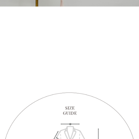
1. Perkhidmatan ini disediakan oleh "Taiwan Mobile Co., Ltd." untuk
membolehkan pengguna membeli produk atau perkhidmatan melalui
perkhidmatan ini semasa transaksi, dan kedai akan menyerahkan hak
tuntutan harga jual/beli ansuran kepada syarikat ini untuk membayar bil
menggunakan bil syarikat ini.
2. Berdasarkan tujuan kontrak persetujuan pembayaran menggunakan
"Pembayaran Ansuran Gogo", kedai akan memberikan maklumat peribadi
anda (termasuk nama, telefon atau alamat) kepada Taiwan Mobile untuk
pengumpulan, pemprosesan dan penggunaan, untuk pengesahan,
semakan dan pembetulan data yang diperlukan untuk bil ansuran oleh
Taiwan Mobile.
3. Sila baca syarat perkhidmatan pengguna secara lengkap melalui
pautan berikut: https://oppay.tw/userRule