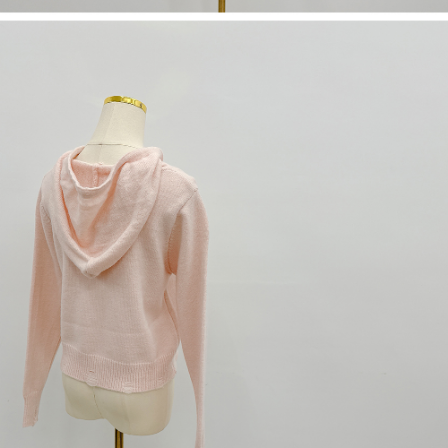
dan kad prabayar)
peribadi yang disenaraikan seperti di atas akan dikumpul dan digunakan
2. Pilihan kaedah pembayaran "Pembayaran Ansuran Gogo", selepas
oleh AFTEE, sila jangan gunakan perkhidmatan ini.
pesanan ditubuhkan, akan secara automatik dialihkan ke proses
transaksi Gogo, selepas pengesahan nombor telefon, pilih bilangan
ansuran yang diingini, tarikh akhir pembayaran, dan setelah
mengesahkan pembayaran, transaksi akan selesai.
3. Jumlah kelulusan sebenar, bilangan ansuran dan jumlah bayaran
adalah berdasarkan halaman pengesahan transaksi seterusnya.
4. Dalam masa 30 minit selepas pesanan ditubuhkan, jika tidak pergi
untuk mengesahkan transaksi atau jika tidak lulus semakan, pesanan
akan dibatalkan secara automatik. Jika terdapat situasi "pindah untuk
semakan khusus" yang tidak lulus, ini menunjukkan bahawa sistem
penilaian tidak mencukupi, tiada penjelasan mengenai kandungan
penilaian boleh diberikan.
【Penerangan Kaedah Pembayaran】
1. Pembayaran ansuran tidak digabungkan dalam bil telekomunikasi,
"Pembayaran Ansuran Gogo" akan menghantar SMS peringatan
pembayaran selepas tarikh penyelesaian bulanan.
2. Melalui pautan SMS untuk membuka bil, anda boleh memilih untuk
membayar melalui "Kod bar kedai serbaneka / Kedai rasmi Taiwan
Mobile / Pemindahan bank / Pembayaran J街口 / iPASS MONEY" dan
saluran lain.
【Nota Penting】