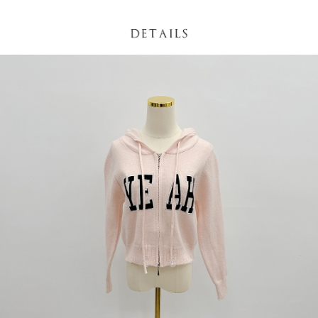
NT$60/pesanan | Penghantaran percuma untuk pesanan
1. Jumlah yang diperakui untuk pengguna kali pertama boleh sehingga
[Nota Penting]
NT$1,600 atau lebih
NT$10,000. Amaun diperakui sebenar yang diluluskan akan berdasarkan
keputusan pensijilan dan semakan oleh AFTEE.
Perkhidmatan ini disediakan oleh Taiwan Mobile Co., Ltd. (“Syarikat”),
宅配
2. Amaun perbelanjaan minimum mestilah lebih besar daripada NT$20.
yang membolehkan pelanggan membeli barangan atau perkhidmatan
3. Pada masa ini hanya tersedia untuk ahli Taiwan.
NT$100/pesanan | Penghantaran percuma untuk pesanan
melalui perkhidmatan ini pada masa transaksi. Hasil daripada pembelian
atau pembayaran ansuran akan dipindahkan oleh peniaga kepada
NT$2,500 atau lebih
Ketiga, Syarat Perkhidmatan
Syarikat, dan pelanggan hendaklah membuat pembayaran mengikut
Perkhidmatan AFTEE Beli Sekarang Bayar Kemudian disediakan oleh NP
perjanjian menggunakan sistem bil Syarikat.
國家/地區配送
Kadar Penghantaran
Taiwan, Inc. dan AFTEE akan membuat bil kepada pengguna. AFTEE
akan menggunakan data peribadi yang dikumpul (termasuk nama
Untuk memenuhi hubungan kontrak yang terjalin melalui persetujuan
pembeli, no. telefon, nama penerima, no. telefon, alamat penerima) untuk
penggunaan OP Pay Later, peniaga akan memberikan maklumat peribadi
penggunaan perkhidmatan. Sila rujuk kepada "Penyata Pengumpulan
anda (termasuk nama, nombor telefon, atau alamat) kepada Syarikat bagi
Data Peribadi, Pemprosesan, Penggunaan"
tujuan pengumpulan, pemprosesan dan penggunaan data yang
(https://aftee.tw/privacypolicy/
) untuk maklumat lanjut.
diperlukan untuk pengebilan ansuran, termasuk pengesahan,
pengesahan semula dan pembetulan.
Jumlah yang diperakui untuk pengguna kali pertama yang lulus
kelulusan boleh sehingga NT$10,000. Jika pengguna tidak membuat
Untuk terma perkhidmatan penuh, sila rujuk pautan berikut:
pembayaran dalam tempoh tersebut, yuran pembayaran lewat sebanyak
https://oppay.tw/userRule
" target="_blank" class="link revert-
20% setahun akan dikenakan. Pengguna bawah umur dikehendaki
style">https://oppay.tw/userRule
mendapatkan kebenaran daripada ibu bapa atau penjaga yang sah
untuk menggunakan AFTEE.
【Panduan Penggunaan Pembayaran Ansuran Gogo】
1. Perkhidmatan ini disediakan oleh Taiwan Mobile, pengguna telefon
Sila hubungi NP Taiwan Inc. di
cs_tw@netprotections.co.jp
jika anda
mudah alih boleh segera menggunakan tanpa perlu memohon lagi.
mempunyai sebarang kebimbangan mengenai pemprosesan dan
(Hanya untuk nombor langganan peribadi, tidak terbuka untuk syarikat
penggunaan pada data peribadi. Jika anda tidak bersetuju dengan data