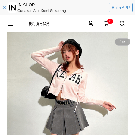
IN SHOP
Buka APP
Gunakan App Kami Sekarang
0
1
/
5