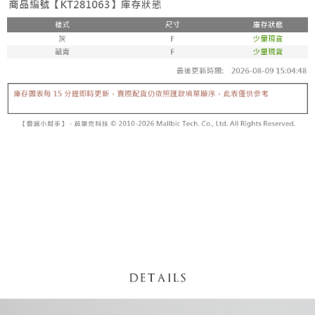
【「AFTEE先享後付」結帳流程】
醒簡訊。
１．於結帳方式選擇「AFTEE先享後付」後，將跳轉至「AFTEE先享後付」
2.透過簡訊連結打開帳單後，可選擇「超商條碼／台灣大直營門市／銀行轉
付款後全家取貨
結帳頁面，進行簡訊認證並確認金額後，即可完成結帳。
帳／街口支付／iPASS MONEY」等通路繳費。
２．訂單成立數日內，您將收到繳費通知簡訊。
每筆NT$60，滿NT$1,600(含以上)免運費
３．收到繳費通知簡訊後14天內，點擊此簡訊中的連結，可透過四大超商／
【注意事項】
ATM／網路銀行／等多元方式進行付款，方視為交易完成。
已關閉，請勿下單
1.本服務係由「台灣大哥大股份有限公司」（以下簡稱本公司）所提供，讓
※ 請注意：結帳手續完成當下不需立刻繳費，但若您需要取消訂單，請聯絡
用戶於交易時，得透過本服務購買商品或服務，並由商店將買賣／分期付款
每筆NT$10,000
購買商品的店家。未經商家同意取消之訂單仍視為有效，需透過AFTEE先享
買賣價金債權讓與本公司後，依約使用本公司帳單繳交帳款。
後付繳納相關費用。
2.基於同意付款使用「大哥付你分期」之契約關係目的，商店將以您的個人
已關閉，請勿下單(付取)
※ 交易是否成功請以「AFTEE先享後付 」之結帳頁面顯示為準，若有關於
資料（包含姓名、電話或地址）提供予台灣大哥大進項蒐集、處理及利用，
是否繳費成功／繳費後需取消欲退款等相關疑問，請聯繫「AFTEE先享後付
每筆NT$10,000
由本公司與您本人進行分期帳單所需資料之確認、核對及更正。
客戶支援中心」
https://netprotections.freshdesk.com/support/home
3.完整用戶服務條款，請詳閱以下連結：
https://oppay.tw/userRule
7-11取貨付款
【注意事項】
１．透過由恩沛科技股份有限公司提供之「AFTEE先享後付」服務完成之交
每筆NT$60，滿NT$1,800(含以上)免運費
易，需依本服務之必要範圍內提供個人資料，並將交易相關給付款項請求債
權轉讓予恩沛科技股份有限公司。
付款後7-11取貨
２．關於個人資料處理事宜，請瀏覽以下網址：
每筆NT$60，滿NT$1,600(含以上)免運費
https://aftee.tw/terms/#terms3
３．未成年的使用者請事先徵得法定代理人或監護人之同意方可使用
宅配
「AFTEE先享後付」，若未經同意申辦者引起之損失，本公司不負相關責
任。
每筆NT$100，滿NT$2,500(含以上)免運費
４．使用「AFTEE先享後付」時，將依據個別帳號之用戶狀況，依本公司即
時審查核予不同之上限額度；若仍有額度不足之情形，本公司將視審查結果
國家/地區配送
查看運費
請求用戶進行身份認證。