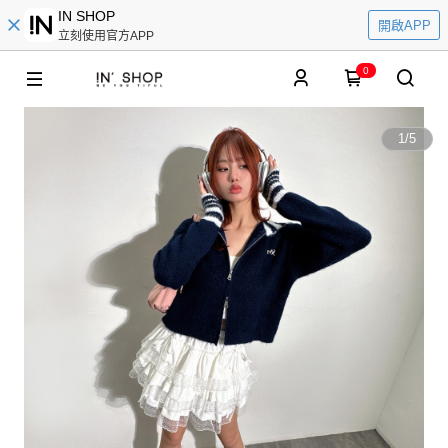
IN SHOP
開啟APP
立刻使用官方APP
0
1
/
5