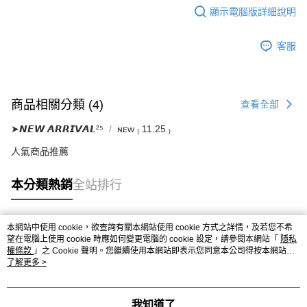
顯示電腦版詳細說明
客服
商品相關分類 (4)
查看全部
➤𝙉𝙀𝙒 𝘼𝙍𝙍𝙄𝙑𝘼𝙇²⁵
ɴᴇᴡ ₍ 11.25 ₎
人氣商品推薦
本分類熱銷
全站排行
本網站中使用 cookie，欲查詢有關本網站使用 cookie 方式之詳情，及若您不希
熱門標籤
望在電腦上使用 cookie 時應如何變更電腦的 cookie 設定，請參閱本網站「
隱私
權條款
」之 Cookie 聲明。您繼續使用本網站即表示您同意本公司得按本網站使
用條款之 Cookie 聲明使用 cookie。
了解更多 >
我知道了