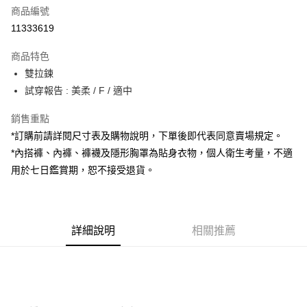
商品編號
超商取貨付款
11333619
LINE Pay
商品特色
Apple Pay
雙拉鍊
試穿報告 : 美柔 / F / 適中
街口支付
銷售重點
Google Pay
*訂購前請詳閱尺寸表及購物說明，下單後即代表同意賣場規定。
大哥付你分期
*內搭褲、內褲、褲襪及隱形胸罩為貼身衣物，個人衛生考量，不適
相關說明
用於七日鑑賞期，恕不接受退貨。
【大哥付你分期使用說明】
AFTEE先享後付
1.本服務由台灣大哥大提供，台灣大哥大用戶可立即使用無須另外申請。
2.付款方式選擇「大哥付你分期」，訂單成立後會自動跳轉到大哥付的交易
相關說明
流程，驗證手機門號後，選擇欲分期的期數、繳款截止日，確認付款後即完
【關於「AFTEE先享後付」】
成交易。
詳細說明
相關推薦
ATM付款
AFTEE先享後付是「在收到商品之後才付款」的支付方式。 讓您購物簡單
3.實際核准額度、可分期數及費用金額請依後續交易確認頁面所載為準。
便利好安心！
4.訂單成立30分鐘內，如未前往確認交易或遇審核未通過，訂單將自動取
１．簡單：不需註冊會員、不需綁卡、不需儲值。
運送方式
消。如遇「轉專審核」未通過狀況，表示未達大哥付你分期系統評分，恕無
２．便利：只要手機號碼，簡訊認證，即可結帳。
法說明評估內容。
３．安心：先確認商品／服務後，再付款。
全家取貨付款
【繳款方式說明】
1.分期款項不併入電信帳單，「大哥付你分期」於每月結算日後寄送繳費提
每筆NT$60，滿NT$1,800(含以上)免運費