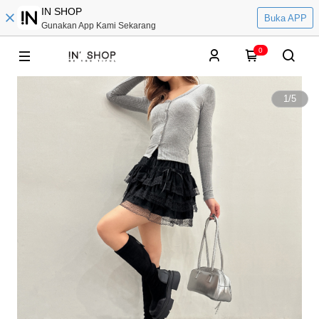
IN SHOP
Buka APP
Gunakan App Kami Sekarang
0
1
/
5