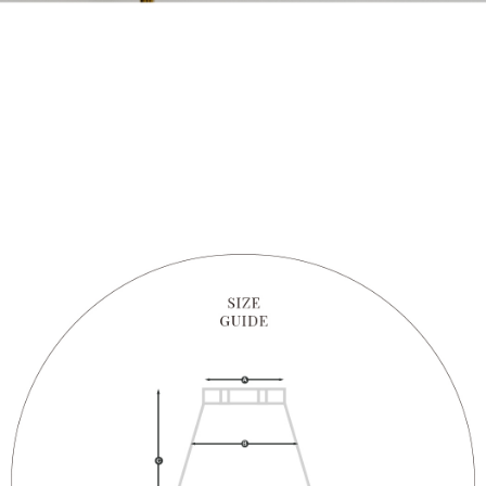
1. Perkhidmatan ini disediakan oleh "Taiwan Mobile Co., Ltd." untuk
membolehkan pengguna membeli produk atau perkhidmatan melalui
perkhidmatan ini semasa transaksi, dan kedai akan menyerahkan hak
tuntutan harga jual/beli ansuran kepada syarikat ini untuk membayar bil
menggunakan bil syarikat ini.
2. Berdasarkan tujuan kontrak persetujuan pembayaran menggunakan
"Pembayaran Ansuran Gogo", kedai akan memberikan maklumat peribadi
anda (termasuk nama, telefon atau alamat) kepada Taiwan Mobile untuk
pengumpulan, pemprosesan dan penggunaan, untuk pengesahan,
semakan dan pembetulan data yang diperlukan untuk bil ansuran oleh
Taiwan Mobile.
3. Sila baca syarat perkhidmatan pengguna secara lengkap melalui
pautan berikut: https://oppay.tw/userRule