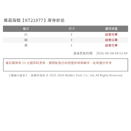
3. Tiada bayaran diperlukan apabila pesanan disahkan. Produk akan
mudah alih anda, memilih bilangan ansuran, dan menetapkan tarikh
dihantar ke alamat yang ditetapkan.
全家取貨付款
akhir pembayaran. Transaksi akan dianggap selesai setelah pembayaran
4. Setelah pesanan disahkan, anda akan menerima SMS pembayaran
disahkan.
NT$60/pesanan | Penghantaran percuma untuk pesanan
manakala ahli aplikasi akan menerima pemberitahuan tolak aplikasi
NT$1,800 atau lebih
AFTEE.
Had kredit yang diluluskan, tempoh ansuran yang tersedia, dan yuran
5. Tiada bayaran diperlukan apabila anda menerima produk. Sila buat
yang dikenakan adalah tertakluk kepada maklumat yang dinyatakan
pembayaran di empat kedai serbaneka utama, ATM atau perbankan
付款後全家取貨
pada halaman pengesahan transaksi seterusnya.
dalam talian dengan SMS pembayaran atau pemberitahuan tolak aplikasi
NT$60/pesanan | Penghantaran percuma untuk pesanan
AFTEE.
Jika transaksi tidak disahkan dalam masa 30 minit selepas pesanan
NT$1,600 atau lebih
dibuat, atau jika permohonan gagal dalam proses semakan, pesanan
Sila ambil perhatian bahawa tempoh pembayaran adalah 14 hari. Walau
akan dibatalkan secara automatik. Jika permohonan gagal pada
已關閉，請勿下單
bagaimanapun, bagi mereka yang telah memuat turun Aplikasi AFTEE
peringkat "semakan manual", ini bermakna kriteria pemarkahan sistem
dan mendaftar sebagai ahli AFTEE boleh menikmati tempoh pembayaran
NT$10,000/pesanan
tidak dipenuhi; butiran penilaian khusus tidak akan didedahkan.
sehingga 45 hari.
已關閉，請勿下單(付取)
[Arahan Pembayaran]
Tempoh pembayaran dikira dari masa kedai meminta pembayaran anda,
ditambah dengan bilangan hari yang boleh dilanjutkan oleh AFTEE. Anda
NT$10,000/pesanan
Pembayaran ansuran melalui OP Pay Later akan dibilkan secara
boleh melanjutkan tempoh pembayaran anda sebelum anda menerima
berasingan dan tidak termasuk dalam bil telekom anda. SMS peringatan
pesanan. Walau bagaimanapun, tiada jaminan bahawa anda boleh
7-11取貨付款
pembayaran akan dihantar selepas kitaran bil bulanan.
menerima pesanan anda semasa tempoh pembayaran (cth.: produk
NT$60/pesanan | Penghantaran percuma untuk pesanan
prapesanan atau produk yang mungkin mengambil masa yang lebih
Selepas mengakses bil melalui pautan dalam SMS, anda boleh
NT$1,800 atau lebih
lama untuk dihantar). Oleh itu, anda dikehendaki membuat pembayaran
menyelesaikan pembayaran anda melalui salah satu saluran berikut: kod
kepada AFTEE dalam tempoh sama ada anda menerima pesanan.
bar kedai serbaneka, kedai runcit Taiwan Mobile, pemindahan bank,
付款後7-11取貨
JKOPay, atau iPASS MONEY.
Kedua, Sekatan Pembayaran