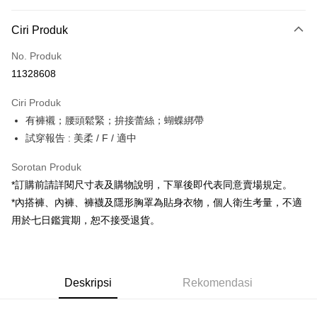
Kaedah Pembayaran
Ciri Produk
Kad Kredit (Bayaran Penuh)
No. Produk
Pengambilan di Kedai Serbaneka
11328608
LINE Pay
Ciri Produk
Apple Pay
有褲襯；腰頭鬆緊；拚接蕾絲；蝴蝶綁帶
試穿報告 : 美柔 / F / 適中
JKOPAY
Google Pay
Sorotan Produk
*訂購前請詳閱尺寸表及購物說明，下單後即代表同意賣場規定。
OP Pay Later
*內搭褲、內褲、褲襪及隱形胸罩為貼身衣物，個人衛生考量，不適
Deskripsi
用於七日鑑賞期，恕不接受退貨。
[Terma Penggunaan untuk OP Pay Later]
AFTEE
Perkhidmatan ini disediakan oleh Taiwan Mobile dan tersedia untuk
Deskripsi
pengguna Taiwan Mobile tanpa memerlukan permohonan tambahan.
Pertama, Mengenai Perkhidmatan AFTEE Beli Sekarang Bayar Kemudian
Pemindahan ATM
Deskripsi
Rekomendasi
1. Dengan memilih AFTEE sebagai kaedah pembayaran, mesej
Jika anda memilih OP Pay Later sebagai kaedah pembayaran, sistem
pengesahan AFTEE akan muncul.
akan mengarahkan anda secara automatik ke proses transaksi OP Pay
2. Anda boleh meneruskan pembayaran selepas pengesahan SMS.
Pilihan Penghantaran
Later selepas pesanan dibuat. Anda perlu mengesahkan nombor telefon