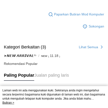
Paparkan Butiran Mod Komputer
Sokongan
Kategori Berkaitan (3)
Lihat Semua
➤𝙉𝙀𝙒 𝘼𝙍𝙍𝙄𝙑𝘼𝙇²⁵
ɴᴇᴡ ₍ 11.18 ₎
Rekomendasi Popular
Paling Popular
Jualan paling laris
Laman web ini ada menggunakan kuki. Sekiranya anda ingin mengetahui
Tag Popular
secara terperinci bagaimana kuki digunakan di laman web ini, dan bagaimana
untuk mengubah tetapan kuki komputer anda. Jika anda tidak mahu
menggunakan kuki di komputer anda, sila rujuk penerangan mengenai kuki.
Butiran >
Dasar Privasi
Laman web ini ada menggunakan kuki. Sekiranya anda ingin