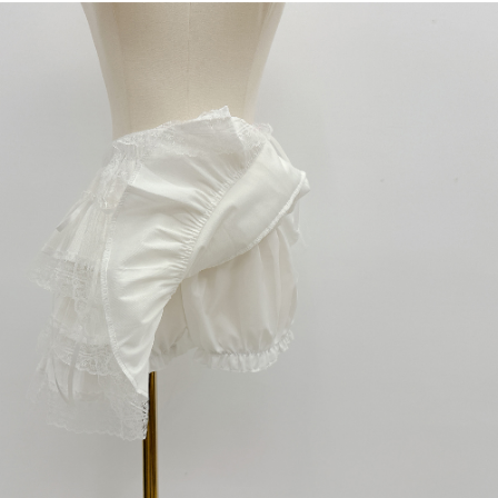
dan kad prabayar)
peribadi yang disenaraikan seperti di atas akan dikumpul dan digunakan
2. Pilihan kaedah pembayaran "Pembayaran Ansuran Gogo", selepas
oleh AFTEE, sila jangan gunakan perkhidmatan ini.
pesanan ditubuhkan, akan secara automatik dialihkan ke proses
transaksi Gogo, selepas pengesahan nombor telefon, pilih bilangan
ansuran yang diingini, tarikh akhir pembayaran, dan setelah
mengesahkan pembayaran, transaksi akan selesai.
3. Jumlah kelulusan sebenar, bilangan ansuran dan jumlah bayaran
adalah berdasarkan halaman pengesahan transaksi seterusnya.
4. Dalam masa 30 minit selepas pesanan ditubuhkan, jika tidak pergi
untuk mengesahkan transaksi atau jika tidak lulus semakan, pesanan
akan dibatalkan secara automatik. Jika terdapat situasi "pindah untuk
semakan khusus" yang tidak lulus, ini menunjukkan bahawa sistem
penilaian tidak mencukupi, tiada penjelasan mengenai kandungan
penilaian boleh diberikan.
【Penerangan Kaedah Pembayaran】
1. Pembayaran ansuran tidak digabungkan dalam bil telekomunikasi,
"Pembayaran Ansuran Gogo" akan menghantar SMS peringatan
pembayaran selepas tarikh penyelesaian bulanan.
2. Melalui pautan SMS untuk membuka bil, anda boleh memilih untuk
membayar melalui "Kod bar kedai serbaneka / Kedai rasmi Taiwan
Mobile / Pemindahan bank / Pembayaran J街口 / iPASS MONEY" dan
saluran lain.
【Nota Penting】