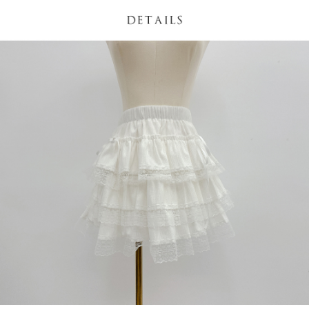
NT$60/pesanan | Penghantaran percuma untuk pesanan
1. Jumlah yang diperakui untuk pengguna kali pertama boleh sehingga
[Nota Penting]
NT$1,600 atau lebih
NT$10,000. Amaun diperakui sebenar yang diluluskan akan berdasarkan
keputusan pensijilan dan semakan oleh AFTEE.
Perkhidmatan ini disediakan oleh Taiwan Mobile Co., Ltd. (“Syarikat”),
宅配
2. Amaun perbelanjaan minimum mestilah lebih besar daripada NT$20.
yang membolehkan pelanggan membeli barangan atau perkhidmatan
3. Pada masa ini hanya tersedia untuk ahli Taiwan.
NT$100/pesanan | Penghantaran percuma untuk pesanan
melalui perkhidmatan ini pada masa transaksi. Hasil daripada pembelian
atau pembayaran ansuran akan dipindahkan oleh peniaga kepada
NT$2,500 atau lebih
Ketiga, Syarat Perkhidmatan
Syarikat, dan pelanggan hendaklah membuat pembayaran mengikut
Perkhidmatan AFTEE Beli Sekarang Bayar Kemudian disediakan oleh NP
perjanjian menggunakan sistem bil Syarikat.
國家/地區配送
Kadar Penghantaran
Taiwan, Inc. dan AFTEE akan membuat bil kepada pengguna. AFTEE
akan menggunakan data peribadi yang dikumpul (termasuk nama
Untuk memenuhi hubungan kontrak yang terjalin melalui persetujuan
pembeli, no. telefon, nama penerima, no. telefon, alamat penerima) untuk
penggunaan OP Pay Later, peniaga akan memberikan maklumat peribadi
penggunaan perkhidmatan. Sila rujuk kepada "Penyata Pengumpulan
anda (termasuk nama, nombor telefon, atau alamat) kepada Syarikat bagi
Data Peribadi, Pemprosesan, Penggunaan"
tujuan pengumpulan, pemprosesan dan penggunaan data yang
(https://aftee.tw/privacypolicy/
) untuk maklumat lanjut.
diperlukan untuk pengebilan ansuran, termasuk pengesahan,
pengesahan semula dan pembetulan.
Jumlah yang diperakui untuk pengguna kali pertama yang lulus
kelulusan boleh sehingga NT$10,000. Jika pengguna tidak membuat
Untuk terma perkhidmatan penuh, sila rujuk pautan berikut:
pembayaran dalam tempoh tersebut, yuran pembayaran lewat sebanyak
https://oppay.tw/userRule
" target="_blank" class="link revert-
20% setahun akan dikenakan. Pengguna bawah umur dikehendaki
style">https://oppay.tw/userRule
mendapatkan kebenaran daripada ibu bapa atau penjaga yang sah
untuk menggunakan AFTEE.
【Panduan Penggunaan Pembayaran Ansuran Gogo】
1. Perkhidmatan ini disediakan oleh Taiwan Mobile, pengguna telefon
Sila hubungi NP Taiwan Inc. di
cs_tw@netprotections.co.jp
jika anda
mudah alih boleh segera menggunakan tanpa perlu memohon lagi.
mempunyai sebarang kebimbangan mengenai pemprosesan dan
(Hanya untuk nombor langganan peribadi, tidak terbuka untuk syarikat
penggunaan pada data peribadi. Jika anda tidak bersetuju dengan data