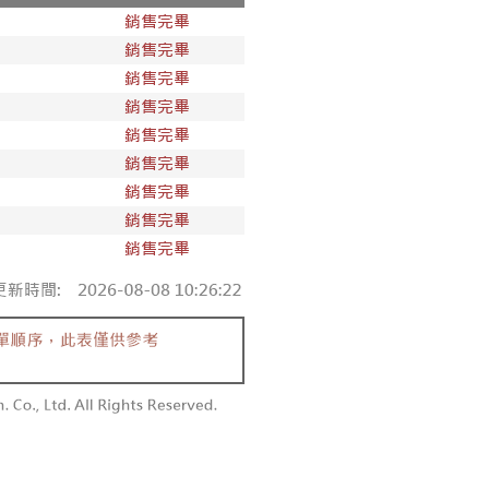
含姓名、電話或地址）提供予台灣大哥大進項蒐集、處理及利
功／繳費後需取消欲退款等相關疑問，請聯繫「AFTEE先享後
勿下單(付取)
公司與您本人進行分期帳單所需資料之確認、核對及更正。
援中心」
https://netprotections.freshdesk.com/support/home
,000
戶服務條款，請詳閱以下連結：
https://oppay.tw/userRule
項】
付款
恩沛科技股份有限公司提供之「AFTEE先享後付」服務完成之
依本服務之必要範圍內提供個人資料，並將交易相關給付款項請
0，滿NT$1,800(含以上)免運費
讓予恩沛科技股份有限公司。
個人資料處理事宜，請瀏覽以下網址：
1取貨
ee.tw/terms/#terms3
0，滿NT$1,600(含以上)免運費
年的使用者請事先徵得法定代理人或監護人之同意方可使用
E先享後付」，若未經同意申辦者引起之損失，本公司不負相關責
AFTEE先享後付」時，將依據個別帳號之用戶狀況，依本公司
00，滿NT$2,500(含以上)免運費
核予不同之上限額度；若仍有額度不足之情形，本公司將視審查
用戶進行身份認證。
配送
查看運費
一人註冊多個帳號或使用他人資訊註冊。若發現惡意使用之情
科技股份有限公司將有權停止該用戶之使用額度並採取法律行