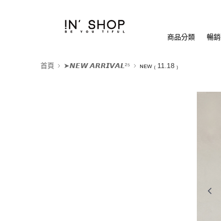
商品分類
暢銷排
首頁
➤𝙉𝙀𝙒 𝘼𝙍𝙍𝙄𝙑𝘼𝙇²⁵
ɴᴇᴡ ₍ 11.18 ₎