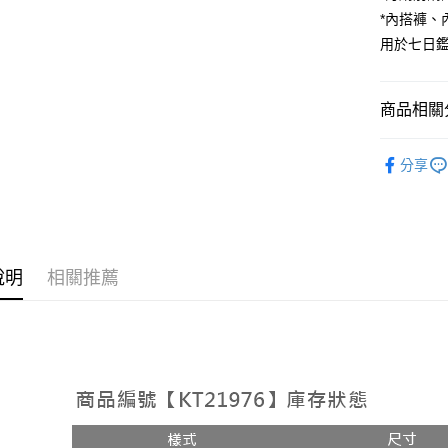
*內搭褲
Google Pa
用於七日
大哥付你
相關說明
【大哥付
商品相關分
AFTEE先
1.本服務
2.付款方
相關說明
➤𝙉𝙀𝙒 𝘼𝙍
流程，驗
【關於「A
分享
ATM付款
完成交易
AFTEE
人氣商品
3.實際核
便利好安
4.訂單成
１．簡單
【裙子】
消。如遇
２．便利
運送方式
無法說明
３．安心
【繳款方
全家取貨
說明
相關推薦
1.分期款
【「AFT
醒簡訊。
每筆NT$6
１．於結帳
2.透過簡
付」結帳
帳／街口支
付款後全
２．訂單
３．收到繳
每筆NT$6
【注意事
／ATM／
1.本服務
※ 請注意
已關閉，
用戶於交
絡購買商品
款買賣價
先享後付
每筆NT$10
2.基於同
※ 交易是