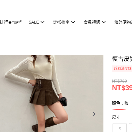
行🔥ᴛᴏᴘ⁵⁰
SALE
穿搭指南
會員禮遇
海外購物
復古皮質
超取滿NT$
NT$780
NT$3
顏色：咖
尺寸
S