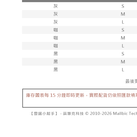
資料（包
是否繳費成
已關閉，請
用，由本
付客戶支
每筆NT$10
3.完整用
【注意事
7-11取貨
１．透過由
交易，需
每筆NT$6
求債權轉
２．關於
付款後7-1
https://aft
每筆NT$6
３．未成
「AFTE
宅配
任。
４．使用「
每筆NT$1
即時審查
結果請求
國家/地區
５．嚴禁
形，恩沛
動。