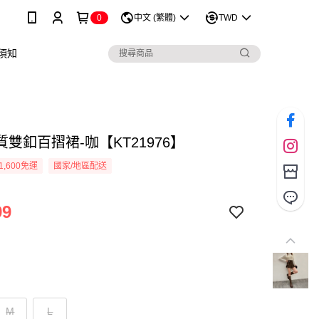
0
中文 (繁體)
TWD
須知
雙釦百摺裙-咖【KT21976】
1,600免運
國家/地區配送
99
M
L