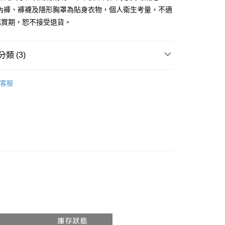
、內褲、褲襪及隱形胸罩為貼身衣物，個人衛生考量，不適
y
鑑賞期，恕不接受退貨。
分期
你分期使用說明】
類 (3)
享後付
由台灣大哥大提供，台灣大哥大用戶可立即使用無須另外申請。
式選擇「大哥付你分期」，訂單成立後會自動跳轉到大哥付的交易
𝙍𝙄𝙑𝘼𝙇²⁵
ɴᴇᴡ ₍ 11.18 ₎
證手機門號後，選擇欲分期的期數、繳款截止日，確認付款後即
FTEE先享後付」】
客服
。
先享後付是「在收到商品之後才付款」的支付方式。 讓您購物簡單
推薦
准額度、可分期數及費用金額請依後續交易確認頁面所載為準。
心！
立30分鐘內，如未前往確認交易或遇審核未通過，訂單將自動取
：不需註冊會員、不需綁卡、不需儲值。
◖ 短裙 ◗
「轉專審核」未通過狀況，表示未達大哥付你分期系統評分，恕
：只要手機號碼，簡訊認證，即可結帳。
評估內容。
：先確認商品／服務後，再付款。
式說明】
付款
項不併入電信帳單，「大哥付你分期」於每月結算日後寄送繳費提
EE先享後付」結帳流程】
0，滿NT$1,800(含以上)免運費
方式選擇「AFTEE先享後付」後，將跳轉至「AFTEE先享後
訊連結打開帳單後，可選擇「超商條碼／台灣大直營門市／銀行轉
頁面，進行簡訊認證並確認金額後，即可完成結帳。
付／iPASS MONEY」等通路繳費。
家取貨
成立數日內，您將收到繳費通知簡訊。
費通知簡訊後14天內，點擊此簡訊中的連結，可透過四大超商
0，滿NT$1,600(含以上)免運費
項】
網路銀行／等多元方式進行付款，方視為交易完成。
係由「台灣大哥大股份有限公司」（以下簡稱本公司）所提供，讓
：結帳手續完成當下不需立刻繳費，但若您需要取消訂單，請聯
請勿下單
易時，得透過本服務購買商品或服務，並由商店將買賣／分期付
的店家。未經商家同意取消之訂單仍視為有效，需透過AFTEE
金債權讓與本公司後，依約使用本公司帳單繳交帳款。
繳納相關費用。
,000
意付款使用「大哥付你分期」之契約關係目的，商店將以您的個人
否成功請以「AFTEE先享後付 」之結帳頁面顯示為準，若有關於