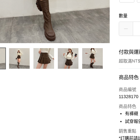
數量
付款與運
超取滿NT$
付款方式
商品特色
信用卡一
商品編號
11328170
超商取貨
商品特色
LINE Pay
有褲襯
試穿報告 
Apple Pay
銷售重點
街口支付
*訂購前