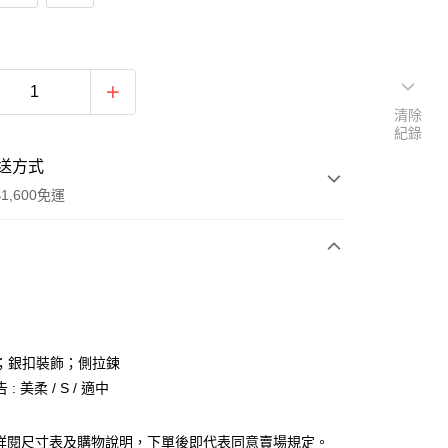
清除
紀錄
送方式
1,600免運
次付款
付款
；銀扣裝飾；側拉鍊
: 美柔 / S / 適中
請詳閱尺寸表及購物說明，下單後即代表同意賣場規定。