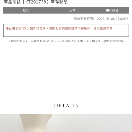
【「AFTEE先享後付」結帳流程】
醒簡訊。
１．於結帳方式選擇「AFTEE先享後付」後，將跳轉至「AFTEE先享後付」
2.透過簡訊連結打開帳單後，可選擇「超商條碼／台灣大直營門市／銀行轉
付款後全家取貨
結帳頁面，進行簡訊認證並確認金額後，即可完成結帳。
帳／街口支付／iPASS MONEY」等通路繳費。
２．訂單成立數日內，您將收到繳費通知簡訊。
每筆NT$60，滿NT$1,600(含以上)免運費
３．收到繳費通知簡訊後14天內，點擊此簡訊中的連結，可透過四大超商／
【注意事項】
ATM／網路銀行／等多元方式進行付款，方視為交易完成。
已關閉，請勿下單
1.本服務係由「台灣大哥大股份有限公司」（以下簡稱本公司）所提供，讓
※ 請注意：結帳手續完成當下不需立刻繳費，但若您需要取消訂單，請聯絡
用戶於交易時，得透過本服務購買商品或服務，並由商店將買賣／分期付款
每筆NT$10,000
購買商品的店家。未經商家同意取消之訂單仍視為有效，需透過AFTEE先享
買賣價金債權讓與本公司後，依約使用本公司帳單繳交帳款。
後付繳納相關費用。
2.基於同意付款使用「大哥付你分期」之契約關係目的，商店將以您的個人
已關閉，請勿下單(付取)
※ 交易是否成功請以「AFTEE先享後付 」之結帳頁面顯示為準，若有關於
資料（包含姓名、電話或地址）提供予台灣大哥大進項蒐集、處理及利用，
是否繳費成功／繳費後需取消欲退款等相關疑問，請聯繫「AFTEE先享後付
每筆NT$10,000
由本公司與您本人進行分期帳單所需資料之確認、核對及更正。
客戶支援中心」
https://netprotections.freshdesk.com/support/home
3.完整用戶服務條款，請詳閱以下連結：
https://oppay.tw/userRule
7-11取貨付款
【注意事項】
１．透過由恩沛科技股份有限公司提供之「AFTEE先享後付」服務完成之交
每筆NT$60，滿NT$1,800(含以上)免運費
易，需依本服務之必要範圍內提供個人資料，並將交易相關給付款項請求債
權轉讓予恩沛科技股份有限公司。
付款後7-11取貨
２．關於個人資料處理事宜，請瀏覽以下網址：
每筆NT$60，滿NT$1,600(含以上)免運費
https://aftee.tw/terms/#terms3
３．未成年的使用者請事先徵得法定代理人或監護人之同意方可使用
宅配
「AFTEE先享後付」，若未經同意申辦者引起之損失，本公司不負相關責
任。
每筆NT$100，滿NT$2,500(含以上)免運費
４．使用「AFTEE先享後付」時，將依據個別帳號之用戶狀況，依本公司即
時審查核予不同之上限額度；若仍有額度不足之情形，本公司將視審查結果
國家/地區配送
查看運費
請求用戶進行身份認證。