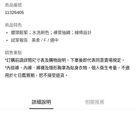
商品編號
超商取貨付款
11326405
LINE Pay
商品特色
Apple Pay
腰頭鬆緊；水洗刷色；褲管抽繩；線條設計
試穿報告 : 美柔 / F / 適中
街口支付
銷售重點
Google Pay
*訂購前請詳閱尺寸表及購物說明，下單後即代表同意賣場規定。
大哥付你分期
*內搭褲、內褲、褲襪及隱形胸罩為貼身衣物，個人衛生考量，不適
相關說明
用於七日鑑賞期，恕不接受退貨。
【大哥付你分期使用說明】
AFTEE先享後付
1.本服務由台灣大哥大提供，台灣大哥大用戶可立即使用無須另外申請。
2.付款方式選擇「大哥付你分期」，訂單成立後會自動跳轉到大哥付的交易
相關說明
流程，驗證手機門號後，選擇欲分期的期數、繳款截止日，確認付款後即完
【關於「AFTEE先享後付」】
成交易。
詳細說明
相關推薦
ATM付款
AFTEE先享後付是「在收到商品之後才付款」的支付方式。 讓您購物簡單
3.實際核准額度、可分期數及費用金額請依後續交易確認頁面所載為準。
便利好安心！
4.訂單成立30分鐘內，如未前往確認交易或遇審核未通過，訂單將自動取
１．簡單：不需註冊會員、不需綁卡、不需儲值。
運送方式
消。如遇「轉專審核」未通過狀況，表示未達大哥付你分期系統評分，恕無
２．便利：只要手機號碼，簡訊認證，即可結帳。
法說明評估內容。
３．安心：先確認商品／服務後，再付款。
全家取貨付款
【繳款方式說明】
1.分期款項不併入電信帳單，「大哥付你分期」於每月結算日後寄送繳費提
每筆NT$60，滿NT$1,800(含以上)免運費