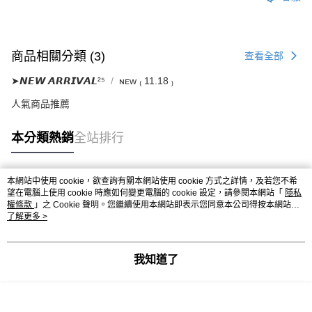
商品相關分類 (3)
查看全部
➤𝙉𝙀𝙒 𝘼𝙍𝙍𝙄𝙑𝘼𝙇²⁵
ɴᴇᴡ ₍ 11.18 ₎
人氣商品推薦
本分類熱銷
全站排行
本網站中使用 cookie，欲查詢有關本網站使用 cookie 方式之詳情，及若您不希
熱門標籤
望在電腦上使用 cookie 時應如何變更電腦的 cookie 設定，請參閱本網站「
隱私
權條款
」之 Cookie 聲明。您繼續使用本網站即表示您同意本公司得按本網站使
用條款之 Cookie 聲明使用 cookie。
了解更多 >
我知道了