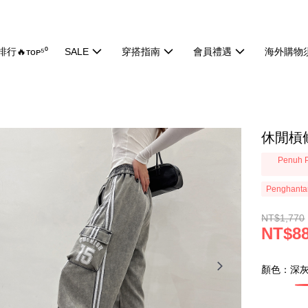
行🔥ᴛᴏᴘ⁵⁰
SALE
穿搭指南
會員禮遇
海外購物
休閒槓條
Penuh P
Penghanta
NT$1,770
NT$8
顏色：深