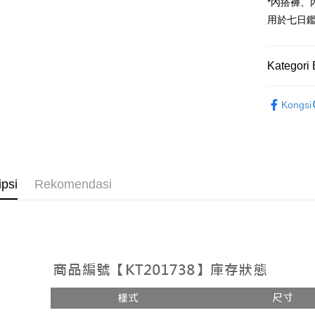
Google Pa
*內搭褲
用於七日
OP Pay La
Deskripsi
[Terma Pe
Kategori 
AFTEE
Perkhidmat
Deskripsi
➤𝙉𝙀𝙒 𝘼𝙍
pengguna 
Pertama, 
Kongsi
Pemindah
Kemudian
Rekomenda
Jika anda 
1. Dengan
akan menga
pengesaha
【褲子】
Later sele
2. Anda b
Pilihan 
mudah alih
3. Tiada b
akhir pemb
dihantar k
全家取貨
ipsi
Rekomendasi
pembayara
4. Setela
NT$60/pes
manakala a
Had kredit
AFTEE.
NT$1,800 
yang diken
5. Tiada b
pada hala
pembayara
付款後全
dalam tal
NT$60/pes
Jika trans
aplikasi A
dibuat, at
NT$1,600 
akan dibat
Sila ambil
peringkat 
bagaimanap
已關閉，
tidak dipe
dan mendaf