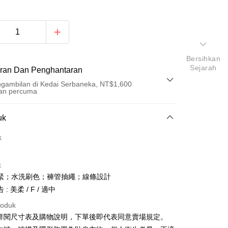
Bersihkan
Sejarah
ran Dan Penghantaran
gambilan di Kedai Serbaneka, NT$1,600
an percuma
Pembayaran
uk
t (Bayaran Penuh)
k
an di Kedai Serbaneka
k
緊；水洗刷色；褲管抽繩；線條設計
: 美柔 / F / 適中
roduk
請詳閱尺寸表及購物說明，下單後即代表同意賣場規定。