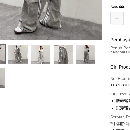
Kuantiti
Pembaya
Penuh Pen
penghatar
Kaedah 
Ciri Prod
Kad Kredi
No. Produ
11326390
Pengambil
Ciri Produ
LINE Pay
腰頭鬆
試穿報告 
Apple Pay
Sorotan P
JKOPAY
*訂購前