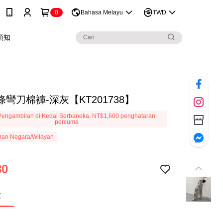
0
Bahasa Melayu
TWD
須知
彎刀棉褲-深灰【KT201738】
engambilan di Kedai Serbaneka, NT$1,600 penghataran
percuma
ran Negara/Wilayah
80
灰