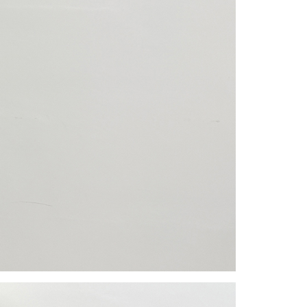
gan Kaedah Pembayaran】
ran ansuran tidak digabungkan dalam bil telekomunikasi,
an Ansuran Gogo" akan menghantar SMS peringatan
 selepas tarikh penyelesaian bulanan.
 pautan SMS untuk membuka bil, anda boleh memilih untuk
elalui "Kod bar kedai serbaneka / Kedai rasmi Taiwan
Pemindahan bank / Pembayaran J街口 / iPASS MONEY" dan
n.
nting】
matan ini disediakan oleh "Taiwan Mobile Co., Ltd." untuk
an pengguna membeli produk atau perkhidmatan melalui
an ini semasa transaksi, dan kedai akan menyerahkan hak
arga jual/beli ansuran kepada syarikat ini untuk membayar bil
n bil syarikat ini.
arkan tujuan kontrak persetujuan pembayaran menggunakan
an Ansuran Gogo", kedai akan memberikan maklumat
nda (termasuk nama, telefon atau alamat) kepada Taiwan
tuk pengumpulan, pemprosesan dan penggunaan, untuk
, semakan dan pembetulan data yang diperlukan untuk bil
eh Taiwan Mobile.
ca syarat perkhidmatan pengguna secara lengkap melalui
kut: https://oppay.tw/userRule