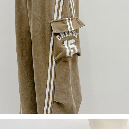
【Peneran
1. Pembaya
"Pembayar
pembayaran
2. Melalui
membayar m
Mobile / 
saluran lai
【Nota Pe
1. Perkhid
membolehk
perkhidmat
tuntutan h
menggunaka
2. Berdas
"Pembayar
peribadi a
Mobile un
pengesahan
ansuran ol
3. Sila ba
pautan beri