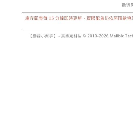
NT$10,00
pembayara
[Arahan P
已關閉，請
Tempoh pe
Pembayaran
ditambah d
NT$10,00
berasingan
Anda bole
pembayaran
menerima 
7-11取貨
boleh men
NT$60/pes
Selepas me
produk pr
menyelesai
lebih lama
NT$1,800 
kod bar ke
pembayara
JKOPay, a
pesanan.
付款後7-1
NT$60/pes
[Nota Pent
Kedua, Se
1. Jumlah 
NT$1,600 
Perkhidmata
NT$10,000.
yang memb
berdasarka
宅配
melalui pe
2. Amaun p
NT$100/pe
pembelian
3. Pada ma
kepada Sy
NT$2,500 
mengikut p
Ketiga, Sy
Perkhidma
國家/地區
Untuk meme
NP Taiwan
penggunaa
akan meng
peribadi a
pembeli, n
Syarikat 
untuk peng