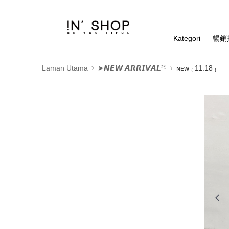
Kategori
暢銷排
Laman Utama
➤𝙉𝙀𝙒 𝘼𝙍𝙍𝙄𝙑𝘼𝙇²⁵
ɴᴇᴡ ₍ 11.18 ₎