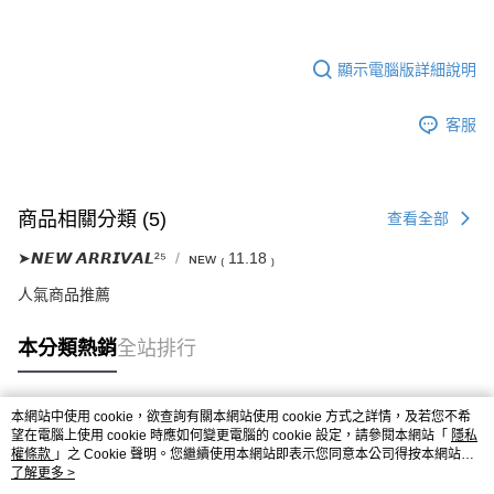
顯示電腦版詳細說明
客服
商品相關分類 (5)
查看全部
➤𝙉𝙀𝙒 𝘼𝙍𝙍𝙄𝙑𝘼𝙇²⁵
ɴᴇᴡ ₍ 11.18 ₎
人氣商品推薦
本分類熱銷
全站排行
本網站中使用 cookie，欲查詢有關本網站使用 cookie 方式之詳情，及若您不希
熱門標籤
望在電腦上使用 cookie 時應如何變更電腦的 cookie 設定，請參閱本網站「
隱私
權條款
」之 Cookie 聲明。您繼續使用本網站即表示您同意本公司得按本網站使
用條款之 Cookie 聲明使用 cookie。
了解更多 >