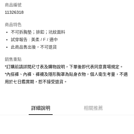
商品編號
超商取貨付款
11326318
LINE Pay
商品特色
Apple Pay
不可拆胸墊；排釦；坑紋面料
試穿報告 : 美柔 / F / 適中
街口支付
此商品售出後，不可退貨
Google Pay
銷售重點
大哥付你分期
*訂購前請詳閱尺寸表及購物說明，下單後即代表同意賣場規定。
相關說明
*內搭褲、內褲、褲襪及隱形胸罩為貼身衣物，個人衛生考量，不適
【大哥付你分期使用說明】
用於七日鑑賞期，恕不接受退貨。
AFTEE先享後付
1.本服務由台灣大哥大提供，台灣大哥大用戶可立即使用無須另外申請。
2.付款方式選擇「大哥付你分期」，訂單成立後會自動跳轉到大哥付的交易
相關說明
流程，驗證手機門號後，選擇欲分期的期數、繳款截止日，確認付款後即完
【關於「AFTEE先享後付」】
成交易。
ATM付款
AFTEE先享後付是「在收到商品之後才付款」的支付方式。 讓您購物簡單
3.實際核准額度、可分期數及費用金額請依後續交易確認頁面所載為準。
便利好安心！
詳細說明
相關推薦
4.訂單成立30分鐘內，如未前往確認交易或遇審核未通過，訂單將自動取
１．簡單：不需註冊會員、不需綁卡、不需儲值。
運送方式
消。如遇「轉專審核」未通過狀況，表示未達大哥付你分期系統評分，恕無
２．便利：只要手機號碼，簡訊認證，即可結帳。
法說明評估內容。
３．安心：先確認商品／服務後，再付款。
全家取貨付款
【繳款方式說明】
1.分期款項不併入電信帳單，「大哥付你分期」於每月結算日後寄送繳費提
每筆NT$60，滿NT$1,800(含以上)免運費