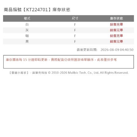
【「AFTEE先享後付」結帳流程】
醒簡訊。
１．於結帳方式選擇「AFTEE先享後付」後，將跳轉至「AFTEE先享後付」
2.透過簡訊連結打開帳單後，可選擇「超商條碼／台灣大直營門市／銀行轉
付款後全家取貨
結帳頁面，進行簡訊認證並確認金額後，即可完成結帳。
帳／街口支付／iPASS MONEY」等通路繳費。
２．訂單成立數日內，您將收到繳費通知簡訊。
每筆NT$60，滿NT$1,600(含以上)免運費
３．收到繳費通知簡訊後14天內，點擊此簡訊中的連結，可透過四大超商／
【注意事項】
ATM／網路銀行／等多元方式進行付款，方視為交易完成。
已關閉，請勿下單
1.本服務係由「台灣大哥大股份有限公司」（以下簡稱本公司）所提供，讓
※ 請注意：結帳手續完成當下不需立刻繳費，但若您需要取消訂單，請聯絡
用戶於交易時，得透過本服務購買商品或服務，並由商店將買賣／分期付款
每筆NT$10,000
購買商品的店家。未經商家同意取消之訂單仍視為有效，需透過AFTEE先享
買賣價金債權讓與本公司後，依約使用本公司帳單繳交帳款。
後付繳納相關費用。
2.基於同意付款使用「大哥付你分期」之契約關係目的，商店將以您的個人
已關閉，請勿下單(付取)
※ 交易是否成功請以「AFTEE先享後付 」之結帳頁面顯示為準，若有關於
資料（包含姓名、電話或地址）提供予台灣大哥大進項蒐集、處理及利用，
是否繳費成功／繳費後需取消欲退款等相關疑問，請聯繫「AFTEE先享後付
每筆NT$10,000
由本公司與您本人進行分期帳單所需資料之確認、核對及更正。
客戶支援中心」
https://netprotections.freshdesk.com/support/home
3.完整用戶服務條款，請詳閱以下連結：
https://oppay.tw/userRule
7-11取貨付款
【注意事項】
１．透過由恩沛科技股份有限公司提供之「AFTEE先享後付」服務完成之交
每筆NT$60，滿NT$1,800(含以上)免運費
易，需依本服務之必要範圍內提供個人資料，並將交易相關給付款項請求債
權轉讓予恩沛科技股份有限公司。
付款後7-11取貨
２．關於個人資料處理事宜，請瀏覽以下網址：
每筆NT$60，滿NT$1,600(含以上)免運費
https://aftee.tw/terms/#terms3
３．未成年的使用者請事先徵得法定代理人或監護人之同意方可使用
宅配
「AFTEE先享後付」，若未經同意申辦者引起之損失，本公司不負相關責
任。
每筆NT$100，滿NT$2,500(含以上)免運費
４．使用「AFTEE先享後付」時，將依據個別帳號之用戶狀況，依本公司即
時審查核予不同之上限額度；若仍有額度不足之情形，本公司將視審查結果
國家/地區配送
查看運費
請求用戶進行身份認證。