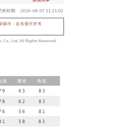
付款
供され、ユーザーが取引時に本サービスを通じて商品やサービ
できるようにし、店舗が売買／分割払い売買の債権を当社に譲
い限度額
$60、NT$1,800以上で送料無料
、契約に基づいて当社の請求書で帳款を支払うことになりま
AFTEEを ご利用の際に、認証結果及び当社の審査の結果に基づ
額が設定されます。
1取貨
 Pay Later」を利用する契約関係の目的から、店舗はあなたの個
は最低NT$20です。
$60、NT$1,600以上で送料無料
名前、電話または住所を含む）を台湾大哥大に提供し、収集、
台湾の会員のみご利用いただけます。
び利用するために、当社があなた本人と分割請求書に必要な情
、照合および修正を行います。
約「AFTEE代金後払い」（以下当サービスという）はネット
なユーザーサービス規約については、以下のリンクを参照してく
ョンズ（以下 AFTEE という）が提供し、AFTEEが代金を徴収
$100、NT$2,500以上で送料無料
tps://oppay.tw/userRule
当サービスご利用の際に提供しなければならない個人情報（注
名、電話番号、受取人の氏名、電話番号、受取人住所を含むが
配送
送料を確認
ない）は、AFTEEに渡され当サービスで必要な範囲内で利用
AFTEEの個人情報の収集、処理、利用について、詳細は
公式ホームページの『個人情報の収集、処理及び利用に関する声
参照ください（
https://aftee.tw/privacypolicy/
）。
の初回ご利用の際に、審査を通過すれば、最高額がNT$10,000に
支払い期限を過ぎた場合、その金額に基づいて年利20%の遅
が加算されます。未成年の利用者は、事前に法定代理人または
意を得ればAFTEEをご利用いただけます。
の処理、利用について疑問がある、または関連する法律の権利
たい場合は、ネットプロテクションズ
rotections.co.jp
にご連絡ください。上記に示した個人情報
購入注文書とあわせてAFTEEにご提供いただく、または