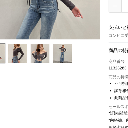
支払いと
コンビニ受
お支払い
商品の特
クレジット
商品番号
11326283
コンビニ
商品の特
LINE Pay
不可拆
試穿報告 
Apple Pay
此商品
JKOPAY
セールス
Google Pa
*訂購前
*內搭褲
OP Pay La
用於七日