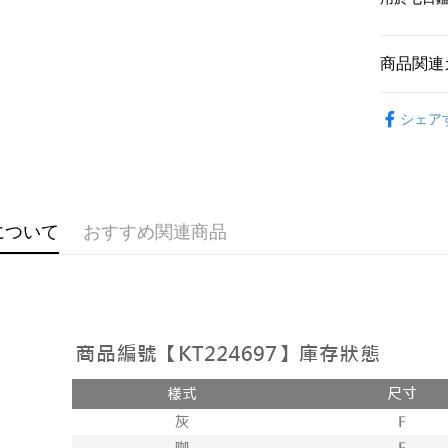
説明
【OP Pay
AFTEE
1. 本サ
商品関連
追加の申
説明
2. 支払い
一、 AF
ATM払い
動的に OP
➤𝙉𝙀𝙒 𝘼𝙍
1.お支払
払いの回
シェア
ドウが表
おすすめ
す。
2.SMS
3. 実際
3.注文す
配送方法
【上衣】
ジを基準
す。
4. 注文
4.ご注文
全家取貨
【上衣】
合、注文
員の場合は
が発生し
配送毎にNT
について
おすすめ関連商品
5.商品受
【上衣】
評価内容
たはアプリ
付款後全
ングでお
【上衣】
配送毎にNT
【支払い
代金納付期
1. 分割払
プリをダウ
已關閉，
の締め日後
以内まで
2. SM
配送毎にNT
湾大直営店
お支払期限
で支払い
已關閉，請
もとに計算
期限を延
配送毎にNT
【注意事
（例：予
1. 本サ
の有無に関