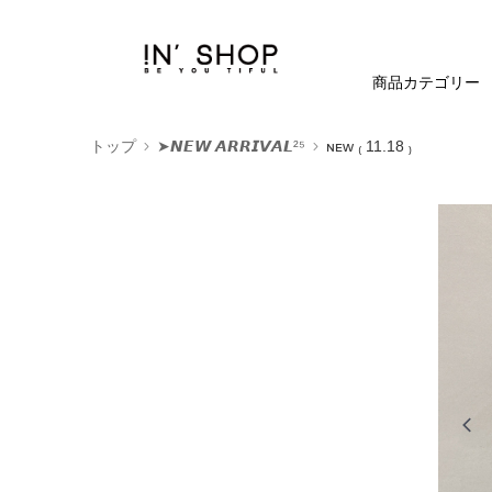
商品カテゴリー
トップ
➤𝙉𝙀𝙒 𝘼𝙍𝙍𝙄𝙑𝘼𝙇²⁵
ɴᴇᴡ ₍ 11.18 ₎