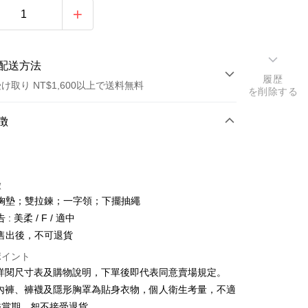
配送方法
履歴
け取り NT$1,600以上で送料無料
を削除する
方法
徴
カード1回払い
店頭代金引換
徴
胸墊；雙拉鍊；一字領；下擺抽繩
: 美柔 / F / 適中
售出後，不可退貨
ポイント
y
請詳閱尺寸表及購物說明，下單後即代表同意賣場規定。
、內褲、褲襪及隱形胸罩為貼身衣物，個人衛生考量，不適
ter
鑑賞期，恕不接受退貨。