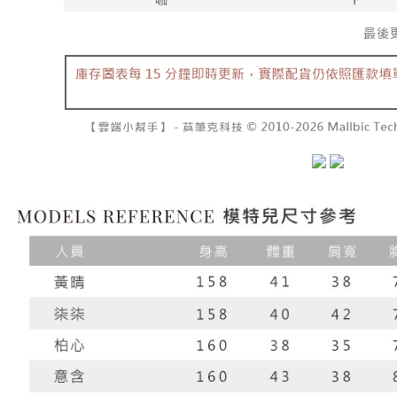
7-11取貨
よって提
スを購入
二、支払
配送毎にNT
渡した後
1.初回 
す。
き、限度
付款後7-1
2. 「OP
2.決済金額
配送毎にNT
人情報（
3.現在、
処理およ
宅配
報の確認
三、利用規
3. 完全
プロテクシ
配送毎にNT
ださい：
ht
します。
文者の氏
國家/地區
これに限ら
されます。
AFTEE
明』をご
AFTEE
なります。
延滞納金
後見人の同
個人情報
を行使し
cs_tw@netp
を、必要な