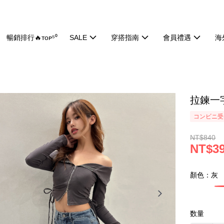
暢銷排行🔥ᴛᴏᴘ⁵⁰
SALE
穿搭指南
會員禮遇
海
拉鍊一字
コンビニ受け
NT$840
NT$3
顏色：灰
数量