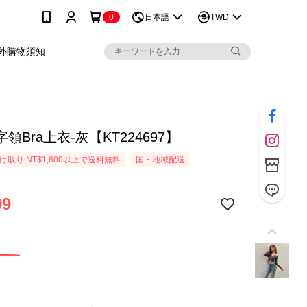
0
日本語
TWD
外購物須知
領Bra上衣-灰【KT224697】
取り NT$1,600以上で送料無料
国・地域配送
99