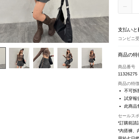
支払いと
コンビニ受
お支払い
商品の特
クレジット
商品番号
11326275
コンビニ
商品の特
LINE Pay
不可拆
試穿報告 
Apple Pay
此商品
JKOPAY
セールス
Google Pa
*訂購前
*內搭褲
OP Pay La
用於七日