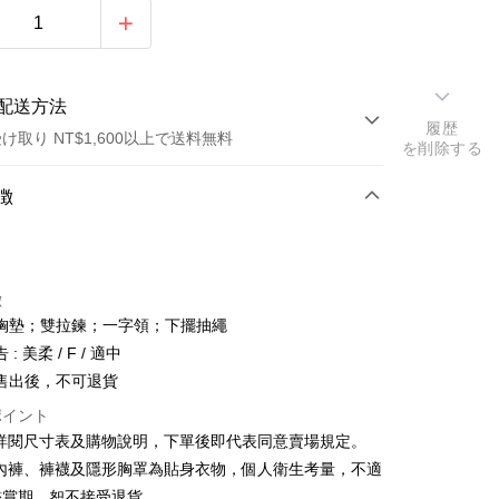
配送方法
履歴
け取り NT$1,600以上で送料無料
を削除する
方法
徴
カード1回払い
店頭代金引換
徴
胸墊；雙拉鍊；一字領；下擺抽繩
: 美柔 / F / 適中
售出後，不可退貨
ポイント
y
請詳閱尺寸表及購物說明，下單後即代表同意賣場規定。
、內褲、褲襪及隱形胸罩為貼身衣物，個人衛生考量，不適
ter
鑑賞期，恕不接受退貨。