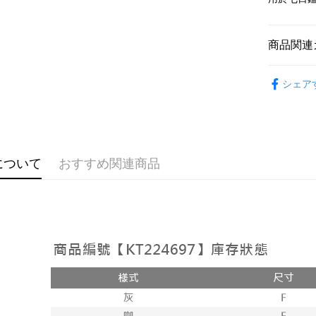
説明
【OP Pay
AFTEE
1. 本サ
商品関連
追加の申
説明
2. 支払い
一、 AF
ATM払い
動的に OP
➤𝙉𝙀𝙒 𝘼𝙍
1.お支払
払いの回
シェア
ドウが表
おすすめ
す。
2.SMS
3. 実際
3.注文す
配送方法
【上衣】
ジを基準
す。
4. 注文
4.ご注文
全家取貨
【上衣】
合、注文
員の場合は
が発生し
配送毎にNT
について
おすすめ関連商品
5.商品受
【上衣】
評価内容
たはアプリ
付款後全
ングでお
【上衣】
配送毎にNT
【支払い
代金納付期
1. 分割払
プリをダウ
已關閉，
の締め日後
以内まで
2. SM
配送毎にNT
湾大直営店
お支払期限
で支払い
已關閉，請
もとに計算
期限を延
配送毎にNT
【注意事
（例：予
1. 本サ
の有無に関