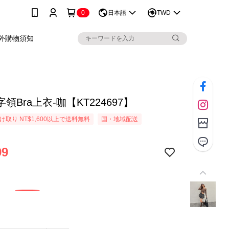
0
日本語
TWD
外購物須知
領Bra上衣-咖【KT224697】
取り NT$1,600以上で送料無料
国・地域配送
99