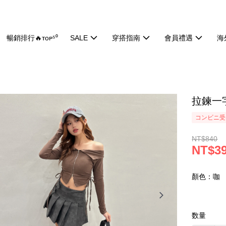
暢銷排行🔥ᴛᴏᴘ⁵⁰
SALE
穿搭指南
會員禮遇
海
拉鍊一字
コンビニ受け
NT$840
NT$3
顏色：咖
数量