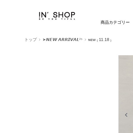
商品カテゴリー
トップ
➤𝙉𝙀𝙒 𝘼𝙍𝙍𝙄𝙑𝘼𝙇²⁵
ɴᴇᴡ ₍ 11.18 ₎