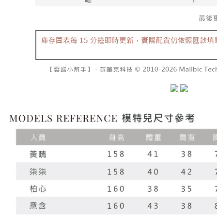
7-11取貨
よって提
スを購入
二、支払
配送毎にNT
渡した後
1.初回 
す。
き、限度
付款後7-1
2. 「OP
2.決済金額
配送毎にNT
人情報（
3.現在、
処理およ
宅配
報の確認
三、利用規
3. 完全
プロテクシ
配送毎にNT
ださい：
ht
します。
文者の氏
國家/地區
これに限ら
されます。
AFTEE
明』をご
AFTEE
なります。
延滞納金
後見人の同
個人情報
を行使し
cs_tw@netp
を、必要な