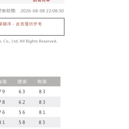
付款
供され、ユーザーが取引時に本サービスを通じて商品やサービ
できるようにし、店舗が売買／分割払い売買の債権を当社に譲
い限度額
$60、NT$1,800以上で送料無料
、契約に基づいて当社の請求書で帳款を支払うことになりま
AFTEEを ご利用の際に、認証結果及び当社の審査の結果に基づ
額が設定されます。
1取貨
 Pay Later」を利用する契約関係の目的から、店舗はあなたの個
は最低NT$20です。
$60、NT$1,600以上で送料無料
名前、電話または住所を含む）を台湾大哥大に提供し、収集、
台湾の会員のみご利用いただけます。
び利用するために、当社があなた本人と分割請求書に必要な情
、照合および修正を行います。
約「AFTEE代金後払い」（以下当サービスという）はネット
なユーザーサービス規約については、以下のリンクを参照してく
ョンズ（以下 AFTEE という）が提供し、AFTEEが代金を徴収
$100、NT$2,500以上で送料無料
tps://oppay.tw/userRule
当サービスご利用の際に提供しなければならない個人情報（注
名、電話番号、受取人の氏名、電話番号、受取人住所を含むが
配送
送料を確認
ない）は、AFTEEに渡され当サービスで必要な範囲内で利用
AFTEEの個人情報の収集、処理、利用について、詳細は
公式ホームページの『個人情報の収集、処理及び利用に関する声
参照ください（
https://aftee.tw/privacypolicy/
）。
の初回ご利用の際に、審査を通過すれば、最高額がNT$10,000に
支払い期限を過ぎた場合、その金額に基づいて年利20%の遅
が加算されます。未成年の利用者は、事前に法定代理人または
意を得ればAFTEEをご利用いただけます。
の処理、利用について疑問がある、または関連する法律の権利
たい場合は、ネットプロテクションズ
rotections.co.jp
にご連絡ください。上記に示した個人情報
購入注文書とあわせてAFTEEにご提供いただく、または