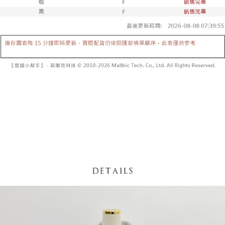
【「AFTEE先享後付」結帳流程】
醒簡訊。
１．於結帳方式選擇「AFTEE先享後付」後，將跳轉至「AFTEE先享後付」
2.透過簡訊連結打開帳單後，可選擇「超商條碼／台灣大直營門市／銀行轉
付款後全家取貨
結帳頁面，進行簡訊認證並確認金額後，即可完成結帳。
帳／街口支付／iPASS MONEY」等通路繳費。
２．訂單成立數日內，您將收到繳費通知簡訊。
每筆NT$60，滿NT$1,600(含以上)免運費
３．收到繳費通知簡訊後14天內，點擊此簡訊中的連結，可透過四大超商／
【注意事項】
ATM／網路銀行／等多元方式進行付款，方視為交易完成。
已關閉，請勿下單
1.本服務係由「台灣大哥大股份有限公司」（以下簡稱本公司）所提供，讓
※ 請注意：結帳手續完成當下不需立刻繳費，但若您需要取消訂單，請聯絡
用戶於交易時，得透過本服務購買商品或服務，並由商店將買賣／分期付款
每筆NT$10,000
購買商品的店家。未經商家同意取消之訂單仍視為有效，需透過AFTEE先享
買賣價金債權讓與本公司後，依約使用本公司帳單繳交帳款。
後付繳納相關費用。
2.基於同意付款使用「大哥付你分期」之契約關係目的，商店將以您的個人
已關閉，請勿下單(付取)
※ 交易是否成功請以「AFTEE先享後付 」之結帳頁面顯示為準，若有關於
資料（包含姓名、電話或地址）提供予台灣大哥大進項蒐集、處理及利用，
是否繳費成功／繳費後需取消欲退款等相關疑問，請聯繫「AFTEE先享後付
每筆NT$10,000
由本公司與您本人進行分期帳單所需資料之確認、核對及更正。
客戶支援中心」
https://netprotections.freshdesk.com/support/home
3.完整用戶服務條款，請詳閱以下連結：
https://oppay.tw/userRule
7-11取貨付款
【注意事項】
１．透過由恩沛科技股份有限公司提供之「AFTEE先享後付」服務完成之交
每筆NT$60，滿NT$1,800(含以上)免運費
易，需依本服務之必要範圍內提供個人資料，並將交易相關給付款項請求債
權轉讓予恩沛科技股份有限公司。
付款後7-11取貨
２．關於個人資料處理事宜，請瀏覽以下網址：
每筆NT$60，滿NT$1,600(含以上)免運費
https://aftee.tw/terms/#terms3
３．未成年的使用者請事先徵得法定代理人或監護人之同意方可使用
宅配
「AFTEE先享後付」，若未經同意申辦者引起之損失，本公司不負相關責
任。
每筆NT$100，滿NT$2,500(含以上)免運費
４．使用「AFTEE先享後付」時，將依據個別帳號之用戶狀況，依本公司即
時審查核予不同之上限額度；若仍有額度不足之情形，本公司將視審查結果
國家/地區配送
查看運費
請求用戶進行身份認證。