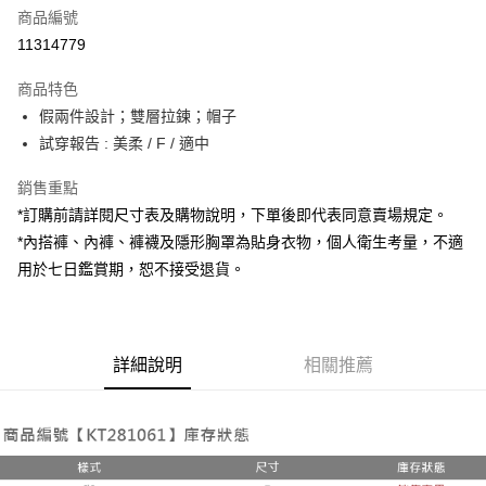
商品編號
超商取貨付款
11314779
LINE Pay
商品特色
Apple Pay
假兩件設計；雙層拉鍊；帽子
試穿報告 : 美柔 / F / 適中
街口支付
銷售重點
Google Pay
*訂購前請詳閱尺寸表及購物說明，下單後即代表同意賣場規定。
大哥付你分期
*內搭褲、內褲、褲襪及隱形胸罩為貼身衣物，個人衛生考量，不適
相關說明
用於七日鑑賞期，恕不接受退貨。
【大哥付你分期使用說明】
AFTEE先享後付
1.本服務由台灣大哥大提供，台灣大哥大用戶可立即使用無須另外申請。
2.付款方式選擇「大哥付你分期」，訂單成立後會自動跳轉到大哥付的交易
相關說明
流程，驗證手機門號後，選擇欲分期的期數、繳款截止日，確認付款後即完
【關於「AFTEE先享後付」】
成交易。
詳細說明
相關推薦
ATM付款
AFTEE先享後付是「在收到商品之後才付款」的支付方式。 讓您購物簡單
3.實際核准額度、可分期數及費用金額請依後續交易確認頁面所載為準。
便利好安心！
4.訂單成立30分鐘內，如未前往確認交易或遇審核未通過，訂單將自動取
１．簡單：不需註冊會員、不需綁卡、不需儲值。
運送方式
消。如遇「轉專審核」未通過狀況，表示未達大哥付你分期系統評分，恕無
２．便利：只要手機號碼，簡訊認證，即可結帳。
法說明評估內容。
３．安心：先確認商品／服務後，再付款。
全家取貨付款
【繳款方式說明】
1.分期款項不併入電信帳單，「大哥付你分期」於每月結算日後寄送繳費提
每筆NT$60，滿NT$1,800(含以上)免運費