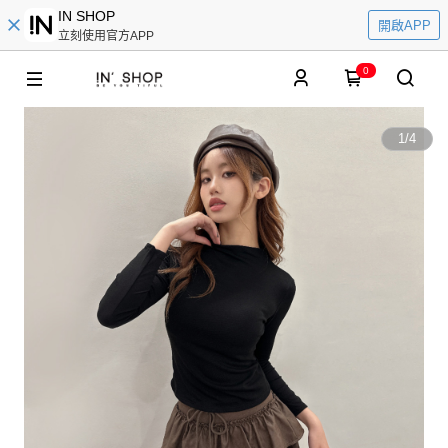
IN SHOP
開啟APP
立刻使用官方APP
0
1
/
4