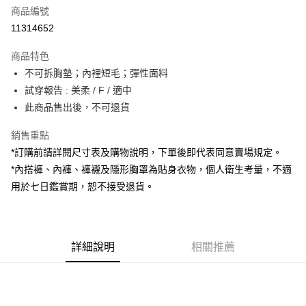
商品編號
超商取貨付款
11314652
LINE Pay
商品特色
Apple Pay
不可拆胸墊；內裡短毛；彈性面料
試穿報告 : 美柔 / F / 適中
街口支付
此商品售出後，不可退貨
Google Pay
銷售重點
大哥付你分期
*訂購前請詳閱尺寸表及購物說明，下單後即代表同意賣場規定。
相關說明
*內搭褲、內褲、褲襪及隱形胸罩為貼身衣物，個人衛生考量，不適
【大哥付你分期使用說明】
用於七日鑑賞期，恕不接受退貨。
AFTEE先享後付
1.本服務由台灣大哥大提供，台灣大哥大用戶可立即使用無須另外申請。
2.付款方式選擇「大哥付你分期」，訂單成立後會自動跳轉到大哥付的交易
相關說明
流程，驗證手機門號後，選擇欲分期的期數、繳款截止日，確認付款後即完
【關於「AFTEE先享後付」】
成交易。
ATM付款
AFTEE先享後付是「在收到商品之後才付款」的支付方式。 讓您購物簡單
3.實際核准額度、可分期數及費用金額請依後續交易確認頁面所載為準。
便利好安心！
詳細說明
相關推薦
4.訂單成立30分鐘內，如未前往確認交易或遇審核未通過，訂單將自動取
１．簡單：不需註冊會員、不需綁卡、不需儲值。
運送方式
消。如遇「轉專審核」未通過狀況，表示未達大哥付你分期系統評分，恕無
２．便利：只要手機號碼，簡訊認證，即可結帳。
法說明評估內容。
３．安心：先確認商品／服務後，再付款。
全家取貨付款
【繳款方式說明】
1.分期款項不併入電信帳單，「大哥付你分期」於每月結算日後寄送繳費提
每筆NT$60，滿NT$1,800(含以上)免運費