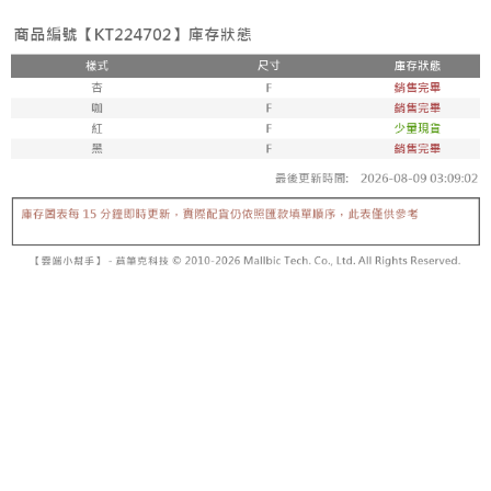
【「AFTEE先享後付」結帳流程】
醒簡訊。
１．於結帳方式選擇「AFTEE先享後付」後，將跳轉至「AFTEE先享後付」
2.透過簡訊連結打開帳單後，可選擇「超商條碼／台灣大直營門市／銀行轉
付款後全家取貨
結帳頁面，進行簡訊認證並確認金額後，即可完成結帳。
帳／街口支付／iPASS MONEY」等通路繳費。
２．訂單成立數日內，您將收到繳費通知簡訊。
每筆NT$60，滿NT$1,600(含以上)免運費
３．收到繳費通知簡訊後14天內，點擊此簡訊中的連結，可透過四大超商／
【注意事項】
ATM／網路銀行／等多元方式進行付款，方視為交易完成。
已關閉，請勿下單
1.本服務係由「台灣大哥大股份有限公司」（以下簡稱本公司）所提供，讓
※ 請注意：結帳手續完成當下不需立刻繳費，但若您需要取消訂單，請聯絡
用戶於交易時，得透過本服務購買商品或服務，並由商店將買賣／分期付款
每筆NT$10,000
購買商品的店家。未經商家同意取消之訂單仍視為有效，需透過AFTEE先享
買賣價金債權讓與本公司後，依約使用本公司帳單繳交帳款。
後付繳納相關費用。
2.基於同意付款使用「大哥付你分期」之契約關係目的，商店將以您的個人
已關閉，請勿下單(付取)
※ 交易是否成功請以「AFTEE先享後付 」之結帳頁面顯示為準，若有關於
資料（包含姓名、電話或地址）提供予台灣大哥大進項蒐集、處理及利用，
是否繳費成功／繳費後需取消欲退款等相關疑問，請聯繫「AFTEE先享後付
每筆NT$10,000
由本公司與您本人進行分期帳單所需資料之確認、核對及更正。
客戶支援中心」
https://netprotections.freshdesk.com/support/home
3.完整用戶服務條款，請詳閱以下連結：
https://oppay.tw/userRule
7-11取貨付款
【注意事項】
１．透過由恩沛科技股份有限公司提供之「AFTEE先享後付」服務完成之交
每筆NT$60，滿NT$1,800(含以上)免運費
易，需依本服務之必要範圍內提供個人資料，並將交易相關給付款項請求債
權轉讓予恩沛科技股份有限公司。
付款後7-11取貨
２．關於個人資料處理事宜，請瀏覽以下網址：
每筆NT$60，滿NT$1,600(含以上)免運費
https://aftee.tw/terms/#terms3
３．未成年的使用者請事先徵得法定代理人或監護人之同意方可使用
宅配
「AFTEE先享後付」，若未經同意申辦者引起之損失，本公司不負相關責
任。
每筆NT$100，滿NT$2,500(含以上)免運費
４．使用「AFTEE先享後付」時，將依據個別帳號之用戶狀況，依本公司即
時審查核予不同之上限額度；若仍有額度不足之情形，本公司將視審查結果
國家/地區配送
查看運費
請求用戶進行身份認證。