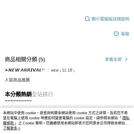
顯示電腦版詳細說明
客服
商品相關分類 (5)
查看全部
➤𝙉𝙀𝙒 𝘼𝙍𝙍𝙄𝙑𝘼𝙇²⁵
ɴᴇᴡ ₍ 11.18 ₎
人氣商品推薦
本分類熱銷
全站排行
本網站中使用 cookie，欲查詢有關本網站使用 cookie 方式之詳情，及若您不希
熱門標籤
望在電腦上使用 cookie 時應如何變更電腦的 cookie 設定，請參閱本網站「
隱私
權條款
」之 Cookie 聲明。您繼續使用本網站即表示您同意本公司得按本網站使
用條款之 Cookie 聲明使用 cookie。
了解更多 >