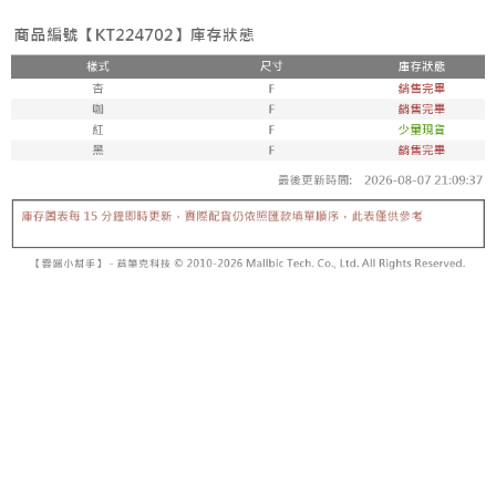
内容についての説明はいたしかねます。
5.商品受け取り時のお支払いは不要です。商品を確かめてから、SMSまた
付款後全家取貨
はアプリの通知に従って、4大コンビニ、またはATM/オンラインバンキン
グでお支払いください。
配送毎にNT$60、NT$1,600以上で送料無料
【支払い方法の説明】
1. 分割払いの金額は電信請求書に統合されず、「OP Pay Later」は毎月の
代金納付期限は最短で 14 日以内ですので、ご注意ください。AFTEE アプ
已關閉，請勿下單
締め日後に支払いリマインダーのSMSを送信します。
リをダウンロードして AFTEE 会員になるとお支払い期限を最長 45 日以内
2. SMSのリンクを通じて請求書を開いた後、「コンビニバーコード／台湾
配送毎にNT$10,000
まで延長できます。
大直営店舗／銀行振込／街口支払い／iPASS MONEY」などのチャネルで
支払いを選択できます。
已關閉，請勿下單(付取)
お支払期限は、ショップが請求した期日と、AFTEEで延長できる日数をも
とに計算されます。AFTEEで注文すると、商品を受け取るまで支払い期限
配送毎にNT$10,000
【注意事項】
を延長できますが、商品を期限内に受け取れない場合があります（例：予
1. 本サービスは「台湾大哥大株式会社」（以下「当社」といいます）によ
約商品や商品到着日が比較的遅い商品）。そのため、商品到着の有無に関
7-11取貨付款
って提供され、ユーザーが取引時に本サービスを通じて商品やサービスを
わらず、AFTEEで指定された期限内にお支払いください。
購入できるようにし、店舗が売買／分割払い売買の債権を当社に譲渡した
配送毎にNT$60、NT$1,800以上で送料無料
後、契約に基づいて当社の請求書で帳款を支払うことになります。
二、支払い限度額
2. 「OP Pay Later」を利用する契約関係の目的から、店舗はあなたの個人
付款後7-11取貨
1.初回 AFTEEを ご利用の際に、認証結果及び当社の審査の結果に基づ
情報（名前、電話または住所を含む）を台湾大哥大に提供し、収集、処理
き、限度額が設定されます。
配送毎にNT$60、NT$1,600以上で送料無料
および利用するために、当社があなた本人と分割請求書に必要な情報の確
2.決済金額は最低NT$20です。
認、照合および修正を行います。
3.現在、台湾の会員のみご利用いただけます。
宅配
3. 完全なユーザーサービス規約については、以下のリンクを参照してくだ
さい：
https://oppay.tw/userRule
三、利用規約「AFTEE代金後払い」（以下当サービスという）はネットプ
配送毎にNT$100、NT$2,500以上で送料無料
ロテクションズ（以下 AFTEE という）が提供し、AFTEEが代金を徴収し
ます。当サービスご利用の際に提供しなければならない個人情報（注文者
國家/地區配送
送料を確認
の氏名、電話番号、受取人の氏名、電話番号、受取人住所を含むがこれに