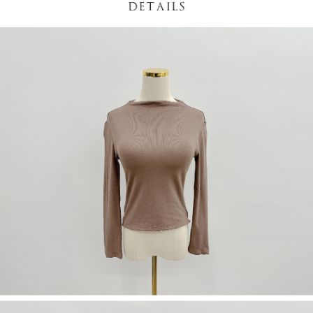
限らない）は、AFTEEに渡され当サービスで必要な範囲内で利用されま
す。AFTEEの個人情報の収集、処理、利用について、詳細はAFTEE公式ホ
ームページの『個人情報の収集、処理及び利用に関する声明』をご参照く
ださい（
https://aftee.tw/privacypolicy/
）。
AFTEEの初回ご利用の際に、審査を通過すれば、最高額がNT$10,000にな
ります。支払い期限を過ぎた場合、その金額に基づいて年利20%の遅延滞
納金が加算されます。未成年の利用者は、事前に法定代理人または後見人
の同意を得ればAFTEEをご利用いただけます。
個人情報の処理、利用について疑問がある、または関連する法律の権利を
行使したい場合は、ネットプロテクションズ
cs_tw@netprotections.co.jp
にご連絡ください。上記に示した個人情報を、必要な購入注文書とあわせ
てAFTEEにご提供いただく、またはAFTEEにあなたの個人情報の収集、処
理、利用を許可することににご同意いただけない場合は、当サービスを選
択しないでください。