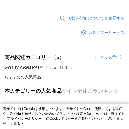
PC版の詳細についてを表示する
カスタマーサービス
商品関連カテゴリー（5）
[すべて表示]
➤𝙉𝙀𝙒 𝘼𝙍𝙍𝙄𝙑𝘼𝙇²⁵
ɴᴇᴡ ₍ 11.18 ₎
おすすめの人気商品
本カテゴリーの人気商品
サイト全体のランキング
当サイトではCookieを使用しています。当サイトのCookie使用に関する詳細
人気タグ
や、Cookieを無効にしたい場合のブラウザでの設定方法については、当サイト
「
プライバシーポリシー
」のCookieポリシーをご参照ください。お客さま
が、当サイトを引き続き使用される場合、当社がサイト利用規約のCookieポリ
詳しく見る >
シーに基づいてCookieを使用することに同意したものとみなします。