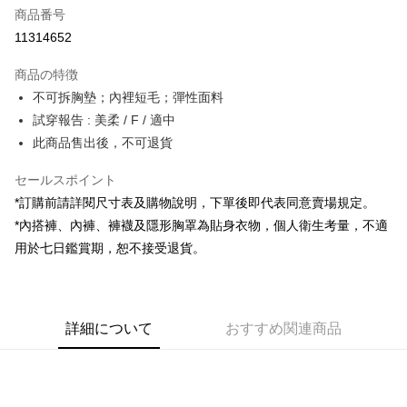
商品番号
コンビニ店頭代金引換
11314652
LINE Pay
商品の特徴
Apple Pay
不可拆胸墊；內裡短毛；彈性面料
試穿報告 : 美柔 / F / 適中
JKOPAY
此商品售出後，不可退貨
Google Pay
セールスポイント
OP Pay Later
*訂購前請詳閱尺寸表及購物說明，下單後即代表同意賣場規定。
説明
*內搭褲、內褲、褲襪及隱形胸罩為貼身衣物，個人衛生考量，不適
【OP Pay Later 使用説明】
AFTEE代金後払い
用於七日鑑賞期，恕不接受退貨。
1. 本サービスは台湾大哥大によって提供され、台湾大哥大のユーザーは追
加の申請なしで即時に利用可能です。
説明
2. 支払い方法で「OP Pay Later」を選択すると、注文が成立した後に自動
一、 AFTEE代金後払いについて
的に OP Pay Later の取引プロセスに移行し、携帯番号を確認後、分割払
ATM払い
1.お支払い方法でAFTEE代金後払いを選択すると、携帯電話認証ウィンド
いの回数や支払い期限を選択し、支払いを確認すると取引が完了します。
ウが表示されます。
詳細について
おすすめ関連商品
3. 実際の承認額、分割回数および費用については、後続の取引確認ページ
2.SMSで認証してお支払い手続を進めてください。
配送方法
を基準とします。
3.注文するときのお支払いは不要です。商品はご指定の住所に配送されま
4. 注文成立後30分以内に確認取引を行わない場合や審査が通過しない場
す。
全家取貨付款
合、注文は自動的にキャンセルされます。「転専審査」に未通過の状況が
4.ご注文が完了すると、携帯に支払い通知のSMSが届きます。アプリ会員
発生した場合は、システムの評価基準に達していないことを意味し、評価
配送毎にNT$60、NT$1,800以上で送料無料
の場合は、AFTEE アプリプッシュ通知が届きます。