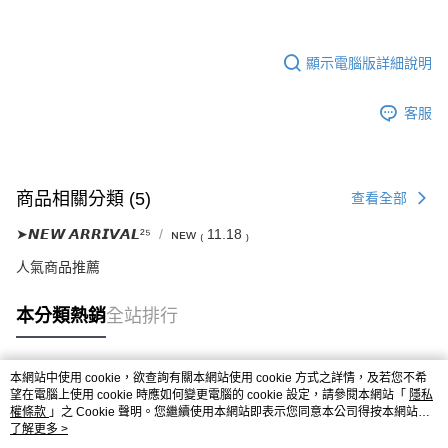
顯示電腦版詳細說明
客服
商品相關分類 (5)
查看全部
➤𝙉𝙀𝙒 𝘼𝙍𝙍𝙄𝙑𝘼𝙇²⁵
ɴᴇᴡ ₍ 11.18 ₎
人氣商品推薦
本分類熱銷
全站排行
本網站中使用 cookie，欲查詢有關本網站使用 cookie 方式之詳情，及若您不希
熱門標籤
望在電腦上使用 cookie 時應如何變更電腦的 cookie 設定，請參閱本網站「
隱私
權條款
」之 Cookie 聲明。您繼續使用本網站即表示您同意本公司得按本網站使
用條款之 Cookie 聲明使用 cookie。
了解更多 >