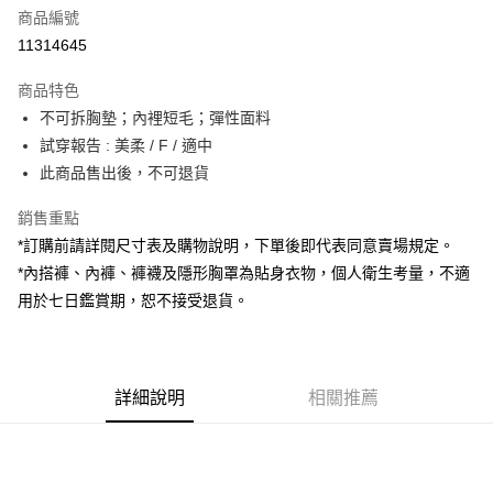
商品編號
超商取貨付款
11314645
LINE Pay
商品特色
Apple Pay
不可拆胸墊；內裡短毛；彈性面料
試穿報告 : 美柔 / F / 適中
街口支付
此商品售出後，不可退貨
Google Pay
銷售重點
大哥付你分期
*訂購前請詳閱尺寸表及購物說明，下單後即代表同意賣場規定。
相關說明
*內搭褲、內褲、褲襪及隱形胸罩為貼身衣物，個人衛生考量，不適
【大哥付你分期使用說明】
用於七日鑑賞期，恕不接受退貨。
AFTEE先享後付
1.本服務由台灣大哥大提供，台灣大哥大用戶可立即使用無須另外申請。
2.付款方式選擇「大哥付你分期」，訂單成立後會自動跳轉到大哥付的交易
相關說明
流程，驗證手機門號後，選擇欲分期的期數、繳款截止日，確認付款後即完
【關於「AFTEE先享後付」】
成交易。
ATM付款
AFTEE先享後付是「在收到商品之後才付款」的支付方式。 讓您購物簡單
3.實際核准額度、可分期數及費用金額請依後續交易確認頁面所載為準。
便利好安心！
詳細說明
相關推薦
4.訂單成立30分鐘內，如未前往確認交易或遇審核未通過，訂單將自動取
１．簡單：不需註冊會員、不需綁卡、不需儲值。
運送方式
消。如遇「轉專審核」未通過狀況，表示未達大哥付你分期系統評分，恕無
２．便利：只要手機號碼，簡訊認證，即可結帳。
法說明評估內容。
３．安心：先確認商品／服務後，再付款。
全家取貨付款
【繳款方式說明】
1.分期款項不併入電信帳單，「大哥付你分期」於每月結算日後寄送繳費提
每筆NT$60，滿NT$1,800(含以上)免運費