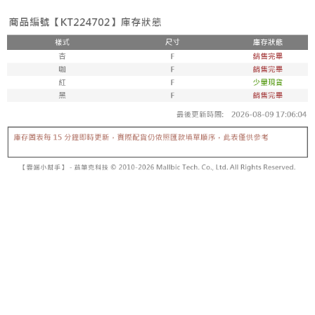
【「AFTEE先享後付」結帳流程】
醒簡訊。
１．於結帳方式選擇「AFTEE先享後付」後，將跳轉至「AFTEE先享後付」
2.透過簡訊連結打開帳單後，可選擇「超商條碼／台灣大直營門市／銀行轉
付款後全家取貨
結帳頁面，進行簡訊認證並確認金額後，即可完成結帳。
帳／街口支付／iPASS MONEY」等通路繳費。
２．訂單成立數日內，您將收到繳費通知簡訊。
每筆NT$60，滿NT$1,600(含以上)免運費
３．收到繳費通知簡訊後14天內，點擊此簡訊中的連結，可透過四大超商／
【注意事項】
ATM／網路銀行／等多元方式進行付款，方視為交易完成。
已關閉，請勿下單
1.本服務係由「台灣大哥大股份有限公司」（以下簡稱本公司）所提供，讓
※ 請注意：結帳手續完成當下不需立刻繳費，但若您需要取消訂單，請聯絡
用戶於交易時，得透過本服務購買商品或服務，並由商店將買賣／分期付款
每筆NT$10,000
購買商品的店家。未經商家同意取消之訂單仍視為有效，需透過AFTEE先享
買賣價金債權讓與本公司後，依約使用本公司帳單繳交帳款。
後付繳納相關費用。
2.基於同意付款使用「大哥付你分期」之契約關係目的，商店將以您的個人
已關閉，請勿下單(付取)
※ 交易是否成功請以「AFTEE先享後付 」之結帳頁面顯示為準，若有關於
資料（包含姓名、電話或地址）提供予台灣大哥大進項蒐集、處理及利用，
是否繳費成功／繳費後需取消欲退款等相關疑問，請聯繫「AFTEE先享後付
每筆NT$10,000
由本公司與您本人進行分期帳單所需資料之確認、核對及更正。
客戶支援中心」
https://netprotections.freshdesk.com/support/home
3.完整用戶服務條款，請詳閱以下連結：
https://oppay.tw/userRule
7-11取貨付款
【注意事項】
１．透過由恩沛科技股份有限公司提供之「AFTEE先享後付」服務完成之交
每筆NT$60，滿NT$1,800(含以上)免運費
易，需依本服務之必要範圍內提供個人資料，並將交易相關給付款項請求債
權轉讓予恩沛科技股份有限公司。
付款後7-11取貨
２．關於個人資料處理事宜，請瀏覽以下網址：
每筆NT$60，滿NT$1,600(含以上)免運費
https://aftee.tw/terms/#terms3
３．未成年的使用者請事先徵得法定代理人或監護人之同意方可使用
宅配
「AFTEE先享後付」，若未經同意申辦者引起之損失，本公司不負相關責
任。
每筆NT$100，滿NT$2,500(含以上)免運費
４．使用「AFTEE先享後付」時，將依據個別帳號之用戶狀況，依本公司即
時審查核予不同之上限額度；若仍有額度不足之情形，本公司將視審查結果
國家/地區配送
查看運費
請求用戶進行身份認證。