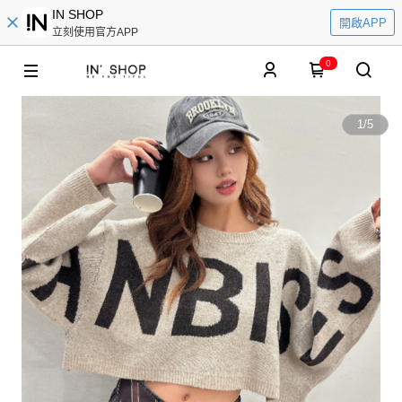
IN SHOP
開啟APP
立刻使用官方APP
0
1
/
5