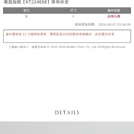
【「AFTEE先享後付」結帳流程】
醒簡訊。
１．於結帳方式選擇「AFTEE先享後付」後，將跳轉至「AFTEE先享後付」
2.透過簡訊連結打開帳單後，可選擇「超商條碼／台灣大直營門市／銀行轉
付款後全家取貨
結帳頁面，進行簡訊認證並確認金額後，即可完成結帳。
帳／街口支付／iPASS MONEY」等通路繳費。
２．訂單成立數日內，您將收到繳費通知簡訊。
每筆NT$60，滿NT$1,600(含以上)免運費
３．收到繳費通知簡訊後14天內，點擊此簡訊中的連結，可透過四大超商／
【注意事項】
ATM／網路銀行／等多元方式進行付款，方視為交易完成。
已關閉，請勿下單
1.本服務係由「台灣大哥大股份有限公司」（以下簡稱本公司）所提供，讓
※ 請注意：結帳手續完成當下不需立刻繳費，但若您需要取消訂單，請聯絡
用戶於交易時，得透過本服務購買商品或服務，並由商店將買賣／分期付款
每筆NT$10,000
購買商品的店家。未經商家同意取消之訂單仍視為有效，需透過AFTEE先享
買賣價金債權讓與本公司後，依約使用本公司帳單繳交帳款。
後付繳納相關費用。
2.基於同意付款使用「大哥付你分期」之契約關係目的，商店將以您的個人
已關閉，請勿下單(付取)
※ 交易是否成功請以「AFTEE先享後付 」之結帳頁面顯示為準，若有關於
資料（包含姓名、電話或地址）提供予台灣大哥大進項蒐集、處理及利用，
是否繳費成功／繳費後需取消欲退款等相關疑問，請聯繫「AFTEE先享後付
每筆NT$10,000
由本公司與您本人進行分期帳單所需資料之確認、核對及更正。
客戶支援中心」
https://netprotections.freshdesk.com/support/home
3.完整用戶服務條款，請詳閱以下連結：
https://oppay.tw/userRule
7-11取貨付款
【注意事項】
１．透過由恩沛科技股份有限公司提供之「AFTEE先享後付」服務完成之交
每筆NT$60，滿NT$1,800(含以上)免運費
易，需依本服務之必要範圍內提供個人資料，並將交易相關給付款項請求債
權轉讓予恩沛科技股份有限公司。
付款後7-11取貨
２．關於個人資料處理事宜，請瀏覽以下網址：
每筆NT$60，滿NT$1,600(含以上)免運費
https://aftee.tw/terms/#terms3
３．未成年的使用者請事先徵得法定代理人或監護人之同意方可使用
宅配
「AFTEE先享後付」，若未經同意申辦者引起之損失，本公司不負相關責
任。
每筆NT$100，滿NT$2,500(含以上)免運費
４．使用「AFTEE先享後付」時，將依據個別帳號之用戶狀況，依本公司即
時審查核予不同之上限額度；若仍有額度不足之情形，本公司將視審查結果
國家/地區配送
查看運費
請求用戶進行身份認證。