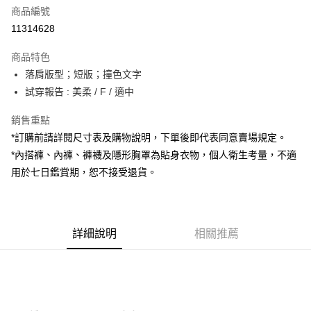
商品編號
超商取貨付款
11314628
LINE Pay
商品特色
Apple Pay
落肩版型；短版；撞色文字
試穿報告 : 美柔 / F / 適中
街口支付
銷售重點
Google Pay
*訂購前請詳閱尺寸表及購物說明，下單後即代表同意賣場規定。
大哥付你分期
*內搭褲、內褲、褲襪及隱形胸罩為貼身衣物，個人衛生考量，不適
相關說明
用於七日鑑賞期，恕不接受退貨。
【大哥付你分期使用說明】
AFTEE先享後付
1.本服務由台灣大哥大提供，台灣大哥大用戶可立即使用無須另外申請。
2.付款方式選擇「大哥付你分期」，訂單成立後會自動跳轉到大哥付的交易
相關說明
流程，驗證手機門號後，選擇欲分期的期數、繳款截止日，確認付款後即完
【關於「AFTEE先享後付」】
成交易。
詳細說明
相關推薦
ATM付款
AFTEE先享後付是「在收到商品之後才付款」的支付方式。 讓您購物簡單
3.實際核准額度、可分期數及費用金額請依後續交易確認頁面所載為準。
便利好安心！
4.訂單成立30分鐘內，如未前往確認交易或遇審核未通過，訂單將自動取
１．簡單：不需註冊會員、不需綁卡、不需儲值。
運送方式
消。如遇「轉專審核」未通過狀況，表示未達大哥付你分期系統評分，恕無
２．便利：只要手機號碼，簡訊認證，即可結帳。
法說明評估內容。
３．安心：先確認商品／服務後，再付款。
全家取貨付款
【繳款方式說明】
1.分期款項不併入電信帳單，「大哥付你分期」於每月結算日後寄送繳費提
每筆NT$60，滿NT$1,800(含以上)免運費