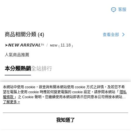
客服
商品相關分類 (4)
查看全部
➤𝙉𝙀𝙒 𝘼𝙍𝙍𝙄𝙑𝘼𝙇²⁵
ɴᴇᴡ ₍ 11.18 ₎
人氣商品推薦
本分類熱銷
全站排行
本網站中使用 cookie，欲查詢有關本網站使用 cookie 方式之詳情，及若您不希
熱門標籤
望在電腦上使用 cookie 時應如何變更電腦的 cookie 設定，請參閱本網站「
隱私
權條款
」之 Cookie 聲明。您繼續使用本網站即表示您同意本公司得按本網站使
用條款之 Cookie 聲明使用 cookie。
了解更多 >
我知道了