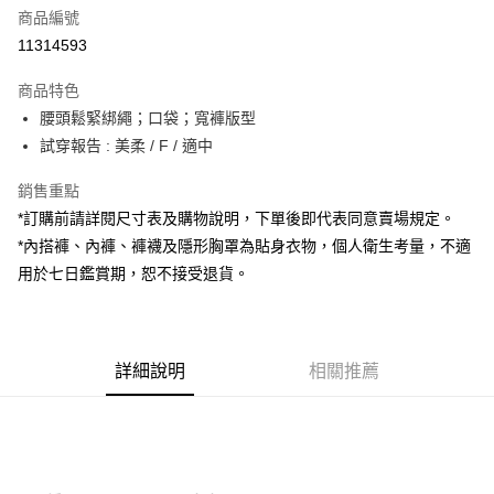
商品編號
超商取貨付款
11314593
LINE Pay
商品特色
Apple Pay
腰頭鬆緊綁繩；口袋；寬褲版型
試穿報告 : 美柔 / F / 適中
街口支付
銷售重點
Google Pay
*訂購前請詳閱尺寸表及購物說明，下單後即代表同意賣場規定。
大哥付你分期
*內搭褲、內褲、褲襪及隱形胸罩為貼身衣物，個人衛生考量，不適
相關說明
用於七日鑑賞期，恕不接受退貨。
【大哥付你分期使用說明】
AFTEE先享後付
1.本服務由台灣大哥大提供，台灣大哥大用戶可立即使用無須另外申請。
2.付款方式選擇「大哥付你分期」，訂單成立後會自動跳轉到大哥付的交易
相關說明
流程，驗證手機門號後，選擇欲分期的期數、繳款截止日，確認付款後即完
【關於「AFTEE先享後付」】
成交易。
詳細說明
相關推薦
ATM付款
AFTEE先享後付是「在收到商品之後才付款」的支付方式。 讓您購物簡單
3.實際核准額度、可分期數及費用金額請依後續交易確認頁面所載為準。
便利好安心！
4.訂單成立30分鐘內，如未前往確認交易或遇審核未通過，訂單將自動取
１．簡單：不需註冊會員、不需綁卡、不需儲值。
運送方式
消。如遇「轉專審核」未通過狀況，表示未達大哥付你分期系統評分，恕無
２．便利：只要手機號碼，簡訊認證，即可結帳。
法說明評估內容。
３．安心：先確認商品／服務後，再付款。
全家取貨付款
【繳款方式說明】
1.分期款項不併入電信帳單，「大哥付你分期」於每月結算日後寄送繳費提
每筆NT$60，滿NT$1,800(含以上)免運費