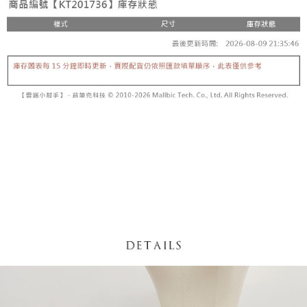
【「AFTEE先享後付」結帳流程】
醒簡訊。
１．於結帳方式選擇「AFTEE先享後付」後，將跳轉至「AFTEE先享後付」
2.透過簡訊連結打開帳單後，可選擇「超商條碼／台灣大直營門市／銀行轉
付款後全家取貨
結帳頁面，進行簡訊認證並確認金額後，即可完成結帳。
帳／街口支付／iPASS MONEY」等通路繳費。
２．訂單成立數日內，您將收到繳費通知簡訊。
每筆NT$60，滿NT$1,600(含以上)免運費
３．收到繳費通知簡訊後14天內，點擊此簡訊中的連結，可透過四大超商／
【注意事項】
ATM／網路銀行／等多元方式進行付款，方視為交易完成。
已關閉，請勿下單
1.本服務係由「台灣大哥大股份有限公司」（以下簡稱本公司）所提供，讓
※ 請注意：結帳手續完成當下不需立刻繳費，但若您需要取消訂單，請聯絡
用戶於交易時，得透過本服務購買商品或服務，並由商店將買賣／分期付款
每筆NT$10,000
購買商品的店家。未經商家同意取消之訂單仍視為有效，需透過AFTEE先享
買賣價金債權讓與本公司後，依約使用本公司帳單繳交帳款。
後付繳納相關費用。
2.基於同意付款使用「大哥付你分期」之契約關係目的，商店將以您的個人
已關閉，請勿下單(付取)
※ 交易是否成功請以「AFTEE先享後付 」之結帳頁面顯示為準，若有關於
資料（包含姓名、電話或地址）提供予台灣大哥大進項蒐集、處理及利用，
是否繳費成功／繳費後需取消欲退款等相關疑問，請聯繫「AFTEE先享後付
每筆NT$10,000
由本公司與您本人進行分期帳單所需資料之確認、核對及更正。
客戶支援中心」
https://netprotections.freshdesk.com/support/home
3.完整用戶服務條款，請詳閱以下連結：
https://oppay.tw/userRule
7-11取貨付款
【注意事項】
１．透過由恩沛科技股份有限公司提供之「AFTEE先享後付」服務完成之交
每筆NT$60，滿NT$1,800(含以上)免運費
易，需依本服務之必要範圍內提供個人資料，並將交易相關給付款項請求債
權轉讓予恩沛科技股份有限公司。
付款後7-11取貨
２．關於個人資料處理事宜，請瀏覽以下網址：
每筆NT$60，滿NT$1,600(含以上)免運費
https://aftee.tw/terms/#terms3
３．未成年的使用者請事先徵得法定代理人或監護人之同意方可使用
宅配
「AFTEE先享後付」，若未經同意申辦者引起之損失，本公司不負相關責
任。
每筆NT$100，滿NT$2,500(含以上)免運費
４．使用「AFTEE先享後付」時，將依據個別帳號之用戶狀況，依本公司即
時審查核予不同之上限額度；若仍有額度不足之情形，本公司將視審查結果
國家/地區配送
查看運費
請求用戶進行身份認證。