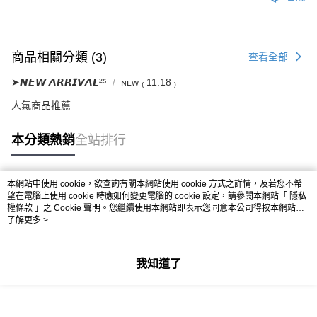
商品相關分類 (3)
查看全部
➤𝙉𝙀𝙒 𝘼𝙍𝙍𝙄𝙑𝘼𝙇²⁵
ɴᴇᴡ ₍ 11.18 ₎
人氣商品推薦
本分類熱銷
全站排行
本網站中使用 cookie，欲查詢有關本網站使用 cookie 方式之詳情，及若您不希
熱門標籤
望在電腦上使用 cookie 時應如何變更電腦的 cookie 設定，請參閱本網站「
隱私
權條款
」之 Cookie 聲明。您繼續使用本網站即表示您同意本公司得按本網站使
用條款之 Cookie 聲明使用 cookie。
了解更多 >
我知道了