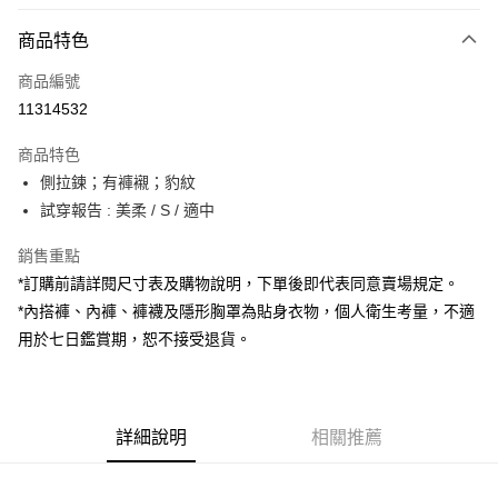
付款方式
商品特色
信用卡一次付款
商品編號
超商取貨付款
11314532
LINE Pay
商品特色
Apple Pay
側拉鍊；有褲襯；豹紋
試穿報告 : 美柔 / S / 適中
街口支付
銷售重點
Google Pay
*訂購前請詳閱尺寸表及購物說明，下單後即代表同意賣場規定。
大哥付你分期
*內搭褲、內褲、褲襪及隱形胸罩為貼身衣物，個人衛生考量，不適
相關說明
用於七日鑑賞期，恕不接受退貨。
【大哥付你分期使用說明】
AFTEE先享後付
1.本服務由台灣大哥大提供，台灣大哥大用戶可立即使用無須另外申請。
2.付款方式選擇「大哥付你分期」，訂單成立後會自動跳轉到大哥付的交易
相關說明
流程，驗證手機門號後，選擇欲分期的期數、繳款截止日，確認付款後即完
【關於「AFTEE先享後付」】
成交易。
詳細說明
相關推薦
ATM付款
AFTEE先享後付是「在收到商品之後才付款」的支付方式。 讓您購物簡單
3.實際核准額度、可分期數及費用金額請依後續交易確認頁面所載為準。
便利好安心！
4.訂單成立30分鐘內，如未前往確認交易或遇審核未通過，訂單將自動取
１．簡單：不需註冊會員、不需綁卡、不需儲值。
運送方式
消。如遇「轉專審核」未通過狀況，表示未達大哥付你分期系統評分，恕無