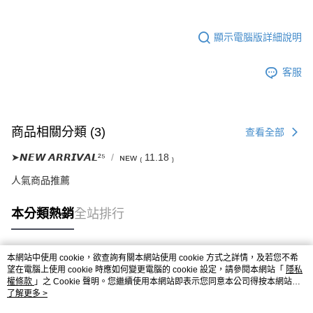
顯示電腦版詳細說明
客服
商品相關分類 (3)
查看全部
➤𝙉𝙀𝙒 𝘼𝙍𝙍𝙄𝙑𝘼𝙇²⁵
ɴᴇᴡ ₍ 11.18 ₎
人氣商品推薦
本分類熱銷
全站排行
本網站中使用 cookie，欲查詢有關本網站使用 cookie 方式之詳情，及若您不希
熱門標籤
望在電腦上使用 cookie 時應如何變更電腦的 cookie 設定，請參閱本網站「
隱私
權條款
」之 Cookie 聲明。您繼續使用本網站即表示您同意本公司得按本網站使
用條款之 Cookie 聲明使用 cookie。
了解更多 >