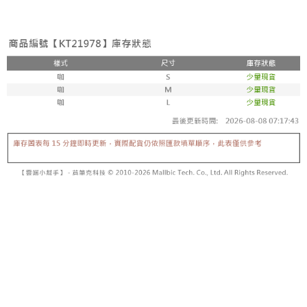
２．便利：只要手機號碼，簡訊認證，即可結帳。
法說明評估內容。
３．安心：先確認商品／服務後，再付款。
全家取貨付款
【繳款方式說明】
1.分期款項不併入電信帳單，「大哥付你分期」於每月結算日後寄送繳費提
每筆NT$60，滿NT$1,800(含以上)免運費
【「AFTEE先享後付」結帳流程】
醒簡訊。
１．於結帳方式選擇「AFTEE先享後付」後，將跳轉至「AFTEE先享後付」
2.透過簡訊連結打開帳單後，可選擇「超商條碼／台灣大直營門市／銀行轉
付款後全家取貨
結帳頁面，進行簡訊認證並確認金額後，即可完成結帳。
帳／街口支付／iPASS MONEY」等通路繳費。
２．訂單成立數日內，您將收到繳費通知簡訊。
每筆NT$60，滿NT$1,600(含以上)免運費
３．收到繳費通知簡訊後14天內，點擊此簡訊中的連結，可透過四大超商／
【注意事項】
ATM／網路銀行／等多元方式進行付款，方視為交易完成。
已關閉，請勿下單
1.本服務係由「台灣大哥大股份有限公司」（以下簡稱本公司）所提供，讓
※ 請注意：結帳手續完成當下不需立刻繳費，但若您需要取消訂單，請聯絡
用戶於交易時，得透過本服務購買商品或服務，並由商店將買賣／分期付款
每筆NT$10,000
購買商品的店家。未經商家同意取消之訂單仍視為有效，需透過AFTEE先享
買賣價金債權讓與本公司後，依約使用本公司帳單繳交帳款。
後付繳納相關費用。
2.基於同意付款使用「大哥付你分期」之契約關係目的，商店將以您的個人
已關閉，請勿下單(付取)
※ 交易是否成功請以「AFTEE先享後付 」之結帳頁面顯示為準，若有關於
資料（包含姓名、電話或地址）提供予台灣大哥大進項蒐集、處理及利用，
是否繳費成功／繳費後需取消欲退款等相關疑問，請聯繫「AFTEE先享後付
每筆NT$10,000
由本公司與您本人進行分期帳單所需資料之確認、核對及更正。
客戶支援中心」
https://netprotections.freshdesk.com/support/home
3.完整用戶服務條款，請詳閱以下連結：
https://oppay.tw/userRule
7-11取貨付款
【注意事項】
１．透過由恩沛科技股份有限公司提供之「AFTEE先享後付」服務完成之交
每筆NT$60，滿NT$1,800(含以上)免運費
易，需依本服務之必要範圍內提供個人資料，並將交易相關給付款項請求債
權轉讓予恩沛科技股份有限公司。
付款後7-11取貨
２．關於個人資料處理事宜，請瀏覽以下網址：
每筆NT$60，滿NT$1,600(含以上)免運費
https://aftee.tw/terms/#terms3
３．未成年的使用者請事先徵得法定代理人或監護人之同意方可使用
宅配
「AFTEE先享後付」，若未經同意申辦者引起之損失，本公司不負相關責
任。
每筆NT$100，滿NT$2,500(含以上)免運費