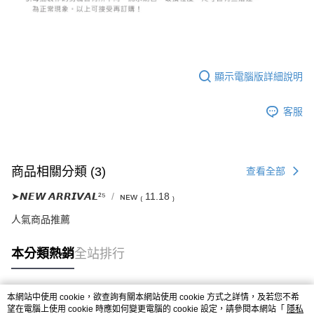
顯示電腦版詳細說明
客服
商品相關分類 (3)
查看全部
➤𝙉𝙀𝙒 𝘼𝙍𝙍𝙄𝙑𝘼𝙇²⁵
ɴᴇᴡ ₍ 11.18 ₎
人氣商品推薦
本分類熱銷
全站排行
本網站中使用 cookie，欲查詢有關本網站使用 cookie 方式之詳情，及若您不希
熱門標籤
望在電腦上使用 cookie 時應如何變更電腦的 cookie 設定，請參閱本網站「
隱私