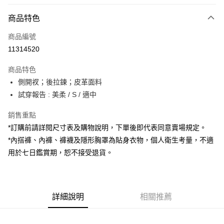
付款方式
商品特色
信用卡一次付款
商品編號
超商取貨付款
11314520
LINE Pay
商品特色
Apple Pay
側開衩；後拉鍊；皮革面料
試穿報告 : 美柔 / S / 適中
街口支付
銷售重點
Google Pay
*訂購前請詳閱尺寸表及購物說明，下單後即代表同意賣場規定。
大哥付你分期
*內搭褲、內褲、褲襪及隱形胸罩為貼身衣物，個人衛生考量，不適
相關說明
用於七日鑑賞期，恕不接受退貨。
【大哥付你分期使用說明】
AFTEE先享後付
1.本服務由台灣大哥大提供，台灣大哥大用戶可立即使用無須另外申請。
2.付款方式選擇「大哥付你分期」，訂單成立後會自動跳轉到大哥付的交易
相關說明
流程，驗證手機門號後，選擇欲分期的期數、繳款截止日，確認付款後即完
【關於「AFTEE先享後付」】
成交易。
詳細說明
相關推薦
ATM付款
AFTEE先享後付是「在收到商品之後才付款」的支付方式。 讓您購物簡單
3.實際核准額度、可分期數及費用金額請依後續交易確認頁面所載為準。
便利好安心！
4.訂單成立30分鐘內，如未前往確認交易或遇審核未通過，訂單將自動取
１．簡單：不需註冊會員、不需綁卡、不需儲值。
運送方式
消。如遇「轉專審核」未通過狀況，表示未達大哥付你分期系統評分，恕無