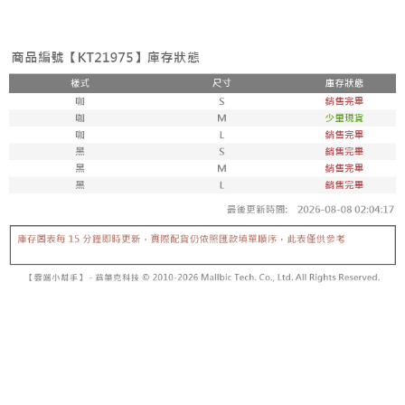
２．便利：只要手機號碼，簡訊認證，即可結帳。
法說明評估內容。
３．安心：先確認商品／服務後，再付款。
全家取貨付款
【繳款方式說明】
1.分期款項不併入電信帳單，「大哥付你分期」於每月結算日後寄送繳費提
每筆NT$60，滿NT$1,800(含以上)免運費
【「AFTEE先享後付」結帳流程】
醒簡訊。
１．於結帳方式選擇「AFTEE先享後付」後，將跳轉至「AFTEE先享後付」
2.透過簡訊連結打開帳單後，可選擇「超商條碼／台灣大直營門市／銀行轉
付款後全家取貨
結帳頁面，進行簡訊認證並確認金額後，即可完成結帳。
帳／街口支付／iPASS MONEY」等通路繳費。
２．訂單成立數日內，您將收到繳費通知簡訊。
每筆NT$60，滿NT$1,600(含以上)免運費
３．收到繳費通知簡訊後14天內，點擊此簡訊中的連結，可透過四大超商／
【注意事項】
ATM／網路銀行／等多元方式進行付款，方視為交易完成。
已關閉，請勿下單
1.本服務係由「台灣大哥大股份有限公司」（以下簡稱本公司）所提供，讓
※ 請注意：結帳手續完成當下不需立刻繳費，但若您需要取消訂單，請聯絡
用戶於交易時，得透過本服務購買商品或服務，並由商店將買賣／分期付款
每筆NT$10,000
購買商品的店家。未經商家同意取消之訂單仍視為有效，需透過AFTEE先享
買賣價金債權讓與本公司後，依約使用本公司帳單繳交帳款。
後付繳納相關費用。
2.基於同意付款使用「大哥付你分期」之契約關係目的，商店將以您的個人
已關閉，請勿下單(付取)
※ 交易是否成功請以「AFTEE先享後付 」之結帳頁面顯示為準，若有關於
資料（包含姓名、電話或地址）提供予台灣大哥大進項蒐集、處理及利用，
是否繳費成功／繳費後需取消欲退款等相關疑問，請聯繫「AFTEE先享後付
每筆NT$10,000
由本公司與您本人進行分期帳單所需資料之確認、核對及更正。
客戶支援中心」
https://netprotections.freshdesk.com/support/home
3.完整用戶服務條款，請詳閱以下連結：
https://oppay.tw/userRule
7-11取貨付款
【注意事項】
１．透過由恩沛科技股份有限公司提供之「AFTEE先享後付」服務完成之交
每筆NT$60，滿NT$1,800(含以上)免運費
易，需依本服務之必要範圍內提供個人資料，並將交易相關給付款項請求債
權轉讓予恩沛科技股份有限公司。
付款後7-11取貨
２．關於個人資料處理事宜，請瀏覽以下網址：
每筆NT$60，滿NT$1,600(含以上)免運費
https://aftee.tw/terms/#terms3
３．未成年的使用者請事先徵得法定代理人或監護人之同意方可使用
宅配
「AFTEE先享後付」，若未經同意申辦者引起之損失，本公司不負相關責
任。
每筆NT$100，滿NT$2,500(含以上)免運費