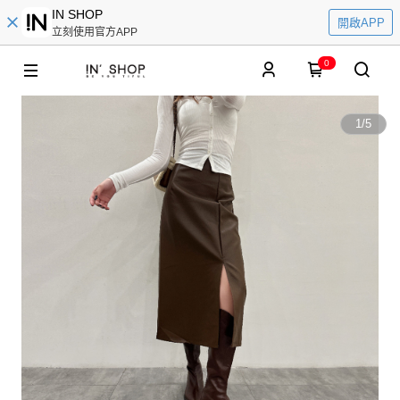
IN SHOP
開啟APP
立刻使用官方APP
0
1
/
5