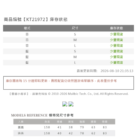
２．便利：只要手機號碼，簡訊認證，即可結帳。
法說明評估內容。
３．安心：先確認商品／服務後，再付款。
全家取貨付款
【繳款方式說明】
1.分期款項不併入電信帳單，「大哥付你分期」於每月結算日後寄送繳費提
每筆NT$60，滿NT$1,800(含以上)免運費
【「AFTEE先享後付」結帳流程】
醒簡訊。
１．於結帳方式選擇「AFTEE先享後付」後，將跳轉至「AFTEE先享後付」
2.透過簡訊連結打開帳單後，可選擇「超商條碼／台灣大直營門市／銀行轉
付款後全家取貨
結帳頁面，進行簡訊認證並確認金額後，即可完成結帳。
帳／街口支付／iPASS MONEY」等通路繳費。
２．訂單成立數日內，您將收到繳費通知簡訊。
每筆NT$60，滿NT$1,600(含以上)免運費
３．收到繳費通知簡訊後14天內，點擊此簡訊中的連結，可透過四大超商／
【注意事項】
ATM／網路銀行／等多元方式進行付款，方視為交易完成。
已關閉，請勿下單
1.本服務係由「台灣大哥大股份有限公司」（以下簡稱本公司）所提供，讓
※ 請注意：結帳手續完成當下不需立刻繳費，但若您需要取消訂單，請聯絡
用戶於交易時，得透過本服務購買商品或服務，並由商店將買賣／分期付款
每筆NT$10,000
購買商品的店家。未經商家同意取消之訂單仍視為有效，需透過AFTEE先享
買賣價金債權讓與本公司後，依約使用本公司帳單繳交帳款。
後付繳納相關費用。
2.基於同意付款使用「大哥付你分期」之契約關係目的，商店將以您的個人
已關閉，請勿下單(付取)
※ 交易是否成功請以「AFTEE先享後付 」之結帳頁面顯示為準，若有關於
資料（包含姓名、電話或地址）提供予台灣大哥大進項蒐集、處理及利用，
是否繳費成功／繳費後需取消欲退款等相關疑問，請聯繫「AFTEE先享後付
每筆NT$10,000
由本公司與您本人進行分期帳單所需資料之確認、核對及更正。
客戶支援中心」
https://netprotections.freshdesk.com/support/home
3.完整用戶服務條款，請詳閱以下連結：
https://oppay.tw/userRule
7-11取貨付款
【注意事項】
１．透過由恩沛科技股份有限公司提供之「AFTEE先享後付」服務完成之交
每筆NT$60，滿NT$1,800(含以上)免運費
易，需依本服務之必要範圍內提供個人資料，並將交易相關給付款項請求債
權轉讓予恩沛科技股份有限公司。
付款後7-11取貨
２．關於個人資料處理事宜，請瀏覽以下網址：
每筆NT$60，滿NT$1,600(含以上)免運費
https://aftee.tw/terms/#terms3
３．未成年的使用者請事先徵得法定代理人或監護人之同意方可使用
宅配
「AFTEE先享後付」，若未經同意申辦者引起之損失，本公司不負相關責
任。
每筆NT$100，滿NT$2,500(含以上)免運費