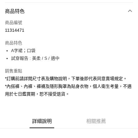
付款方式
商品特色
信用卡一次付款
商品編號
超商取貨付款
11314471
LINE Pay
商品特色
Apple Pay
A字裙；口袋
試穿報告 : 美柔 / S / 適中
街口支付
銷售重點
Google Pay
*訂購前請詳閱尺寸表及購物說明，下單後即代表同意賣場規定。
大哥付你分期
*內搭褲、內褲、褲襪及隱形胸罩為貼身衣物，個人衛生考量，不適
相關說明
用於七日鑑賞期，恕不接受退貨。
【大哥付你分期使用說明】
AFTEE先享後付
1.本服務由台灣大哥大提供，台灣大哥大用戶可立即使用無須另外申請。
2.付款方式選擇「大哥付你分期」，訂單成立後會自動跳轉到大哥付的交易
相關說明
流程，驗證手機門號後，選擇欲分期的期數、繳款截止日，確認付款後即完
【關於「AFTEE先享後付」】
成交易。
詳細說明
相關推薦
ATM付款
AFTEE先享後付是「在收到商品之後才付款」的支付方式。 讓您購物簡單
3.實際核准額度、可分期數及費用金額請依後續交易確認頁面所載為準。
便利好安心！
4.訂單成立30分鐘內，如未前往確認交易或遇審核未通過，訂單將自動取
１．簡單：不需註冊會員、不需綁卡、不需儲值。
運送方式
消。如遇「轉專審核」未通過狀況，表示未達大哥付你分期系統評分，恕無